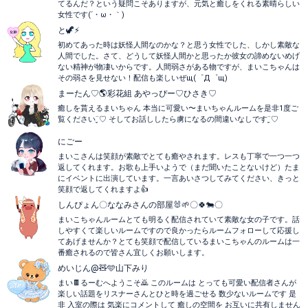
てるんだ？という疑問こそありますが、元気と癒しをくれる素晴らしい
女性です(´・ω・｀)
と🦖⚡
初めてあった時は妖怪人間なのかな？と思う女性でした、しかし素敵な
人間でした。さて、どうして妖怪人間かと思ったか彼女の諦めないめげ
ない精神が物凄いからです。人間弱さがある物ですが、まいこちゃんは
その弱さを見せない！配信も楽しいぜщ(゜Д゜щ)
まーたん♡🌎彩花組 あやっぴー♡ひさき♡
癒しを貰えるまいちゃん 本当に可愛い〜まいちゃんルームを是非1度ご
覧ください¨̮♡ そしてお話ししたら虜になるの間違いなしです¨̮♡
にごー
まいこさんは笑顔が素敵でとても癒やされます。レスも丁寧で一つ一つ
返してくれます。お歌も上手いようで（まだ聞いたことないけど）たま
にイベントに出演しています。一言あいさつしてみてください、きっと
笑顔で返してくれますよ👍
しんぴょん〇ななみさんの部屋🐰🌱〇🍀🐄〇
まいこちゃんルームとても明るく配信されていて素敵な女の子です。話
しやすくて楽しいルームですので良かったらルームフォローして応援し
てあげませんか？とても笑顔で配信しているまいこちゃんのルームは一
番癒されるので皆さん宜しくお願いします。
めいじん@🧸🩵山下みり
まい🍫るーむへようこそ🙇 このルームは とっても可愛い配信者さんが
楽しい話題をリスナーさんとひと時を過ごせる 数少ないルームです 是
非 入室の際は 気楽にコメントして 癒しの空間を お互いに共有しません