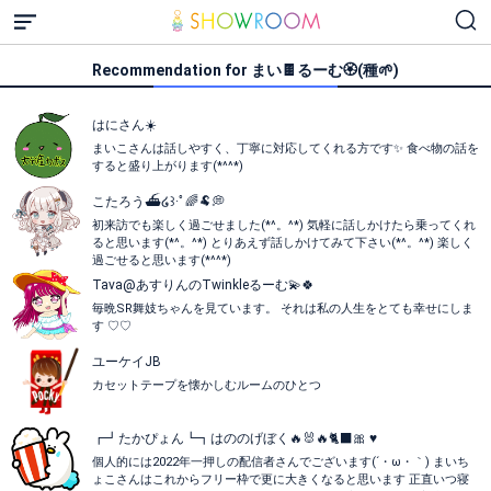
Recommendation for まい🍫るーむ🏵(種‪🌱‬)
はにさん☀️
まいこさんは話しやすく、丁寧に対応してくれる方です✨ 食べ物の話を
すると盛り上がります(*^^*)
こたろう⛴໒꒱·ﾟ🌈🐏💭
初来訪でも楽しく過ごせました(*^。^*) 気軽に話しかけたら乗ってくれ
ると思います(*^。^*) とりあえず話しかけてみて下さい(*^。^*) 楽しく
過ごせると思います(*^^*)
Tava@あすりんのTwinkleるーむ💫🍀
毎晩SR舞妓ちゃんを見ています。 それは私の人生をとても幸せにしま
す ♡♡
ユーケイJB
カセットテープを懐かしむルームのひとつ
┏┛たかぴょん┗┓はののげぼく🔥🐰🔥🐈‍⬛🎀 ♥️
個人的には2022年一押しの配信者さんでございます(´・ω・｀) まいち
ょこさんはこれからフリー枠で更に大きくなると思います 正直いつ寝