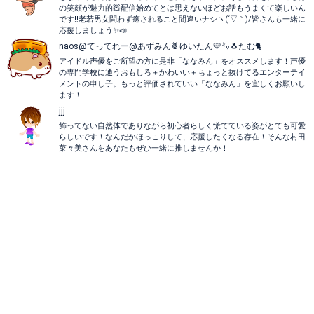
の笑顔が魅力的🧸配信始めてとは思えないほどお話もうまくて楽しいん
です‼️老若男女問わず癒されること間違いナシヽ(´▽｀)/皆さんも一緒に
応援しましょう✨📣
naos@てってれー@あずみん🍍ゆいたん💛㍉🐧たむ🐈
アイドル声優をご所望の方に是非「ななみん」をオススメします！声優
の専門学校に通うおもしろ＋かわいい＋ちょっと抜けてるエンターテイ
メントの申し子。もっと評価されていい「ななみん」を宜しくお願いし
ます！
jjj
飾ってない自然体でありながら初心者らしく慌てている姿がとても可愛
らしいです！なんだかほっこりして、応援したくなる存在！そんな村田
菜々美さんをあなたもぜひ一緒に推しませんか！