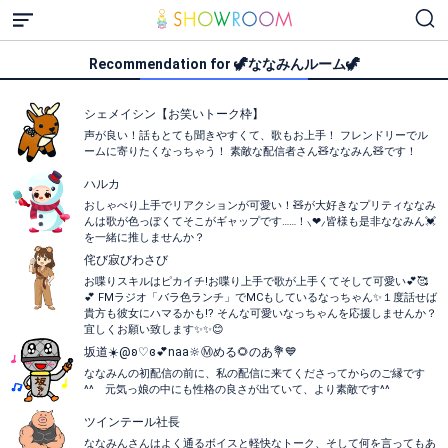
Recommendation for 🦖ななみんルーム🦖
シェメイシン【お笑いトーク枠】
声が良い！話もとても聞きやすくて、歌もお上手！ フレンドリーでル
ームに寄りたくなっちゃう！ 素敵な配信者さん🧸ななみん🧸です！
ハルカ
おしゃべり上手でリアクションが可愛い！🧸が大好きなプリティななみ
んは歌が色っぽくてそこがギャップです……！⸜❤︎⸝‍皆様も是非ななみん💓
を一緒に推しませんか？
侘び寂びわさび
お喋りスキルはピカイチ!お喋り上手で歌が上手くてそして可愛い💕🥰
💕 FMラジオ「バラ色ランチ」でMCもしているなっちゃん✨１度話せば
貴方も彼女にハマるかも!? そんな可愛いなっちゃんを応援しませんか？
宜しくお願い致します✨✨😊
坂道☀️@ʚ♡ɞ💕naa🔆Ⓜ️める🌻のあ💐💙
ななみんの初配信の前に、私の配信に来てくださってからのご縁です
^^ 元気っ娘の中にも性格の良さが出ていて、より素敵です^^
ツインテール社長
ななみんさんはよく通るボイスと軽快なトーク、そして何を言ってもあ