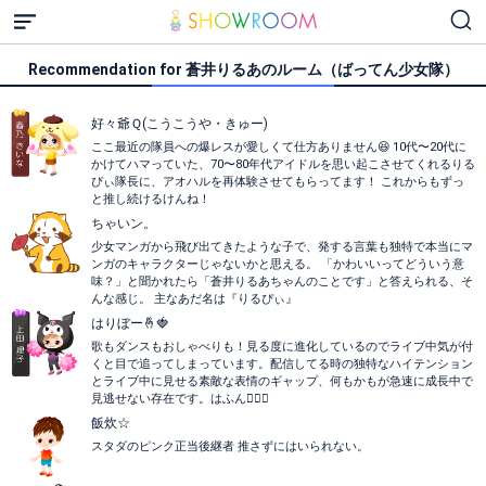
Recommendation for 蒼井りるあのルーム（ばってん少女隊）
好々爺Ｑ(こうこうや・きゅー)
ここ最近の隊員への爆レスが愛しくて仕方ありません😆 10代〜20代に
かけてハマっていた、70〜80年代アイドルを思い起こさせてくれるりる
ぴぃ隊長に、アオハルを再体験させてもらってます！ これからもずっ
と推し続けるけんね！
ちゃいン。
少女マンガから飛び出てきたような子で、発する言葉も独特で本当にマ
ンガのキャラクターじゃないかと思える。 「かわいいってどういう意
味？」と聞かれたら「蒼井りるあちゃんのことです」と答えられる、そ
んな感じ。 主なあだ名は『りるぴぃ』
はりぼー🤞🍓
歌もダンスもおしゃべりも！見る度に進化しているのでライブ中気が付
くと目で追ってしまっています。配信してる時の独特なハイテンション
とライブ中に見せる素敵な表情のギャップ、何もかもが急速に成長中で
見逃せない存在です。はふん😮‍💨💨
飯炊☆
スタダのピンク正当後継者 推さずにはいられない。