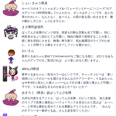
じぇい きゅう隊員
ホークスのオフィシャルダンス&パフォーマンスチーム“ハニーズ”のア
カデミーに10年間在籍してたんだから、ダンスはすご～いです。あと仕
草がかわいい。なんとなく、あーりん、の昔の姿を思い出させます。腕
の動かし方とか、ふりむき方とか。
まさ隊民@道民
ばってん少女隊のピンク担当。容姿も行動も言動も全て可愛い。特に、
時折見せるぷく顔がとても可愛い。独自の擬音で表現することが多く、
聴く者を笑顔にさせる。物凄い努力家で、初お披露目のライブのため
に、１ヶ月間で１０曲をマスターしファンを驚かせた。
おいさん
蒼井りるあちゃん初めてのshowroomをご覧になる前に、ぜひりるあち
ゃんのアメブロをご覧頂ければ、より楽しめると思いますよ。
akira_r3隊員
蒼井りるあちゃん！担当カラーはピンクです。キャッチコピーは「蒼い
地球にピンクのエールを届けますみんなのチアリーダー」りるあちゃん
は今年4月に加入した新メンバーなんですが凄く頑張り屋さんで可愛い
子です。りるあ語なるものがあるとか？ないとか？
あすろう（隊員）@ばってん少女隊
九州を代表するアイドル「ばってん少女隊」のピンク担当。 加入直後
のライブで先輩と遜色ないパフォーマンスを見せたかと思えば「えへへ
ー」と年頃な素顔も見せてくれる素敵なアイドルさんです。 「みんな
のチアリーダー蒼井りるあ」さんを是非見てください