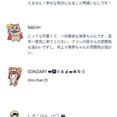
りません！幸せな気分になること間違いなしです！
NAE🐟
とっても可愛くて、一生懸命な海実ちゃんです。是
非一度見に来てください。ファンの皆さんの雰囲気
も温かいですし、何より海実ちゃんの雰囲気が温か
い。
GOKiZA​RY ❤️🅿️🍲🐧🍎🍣​🐙🌀🫑
Umi chan​ 😊​
しろこはん（ピ）🚋