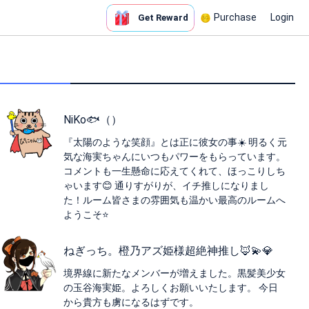
Purchase
Login
Get Reward
NiKo🐟（）
『太陽のような笑顔』とは正に彼女の事☀️ 明るく元
気な海実ちゃんにいつもパワーをもらっています。
コメントも一生懸命に応えてくれて、ほっこりしち
ゃいます😊 通りすがりが、イチ推しになりまし
た！ルーム皆さまの雰囲気も温かい最高のルームへ
ようこそ⭐️
ねぎっち。橙乃アズ姫様超絶神推し🦊💫💎
境界線に新たなメンバーが増えました。黒髪美少女
の玉谷海実姫。よろしくお願いいたします。 今日
から貴方も虜になるはずです。