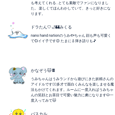
も考えてくれる…とても素敵でファンになりまし
た。 楽しくてほんわかしていて、きっと好きにな
ります。
ドラたん🤍🌙🏰みくる
nano hand nationのうみ🐟️ちゃん 顔も声も可愛く
て💞イイ子です😊 たまに🎸弾き語りも🎵
かなぞう🐱🍫
うみちゃんはうみランドから遊びにきた妖精さんの
アイドルです🧚‍♀️多才で面白くみんなを楽しませる魔
法もかけてくれます。ルームに一度入ればうみちゃ
んの笑顔とお茶目で可愛い魅力に虜になります🐶一
度入ってみて🐱
パスカル