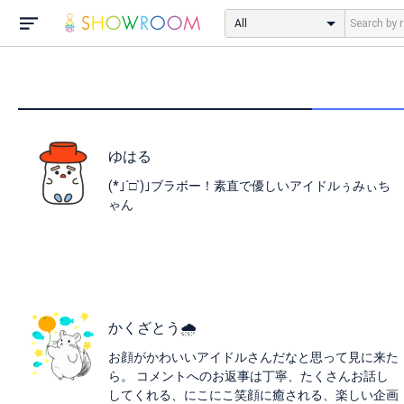
All
ゆはる
(*｣´□`)｣ブラボー！素直で優しいアイドルぅみぃち
ゃん
かくざとう🌧️
お顔がかわいいアイドルさんだなと思って見に来た
ら。 コメントへのお返事は丁寧、たくさんお話し
してくれる、にこにこ笑顔に癒される、楽しい企画