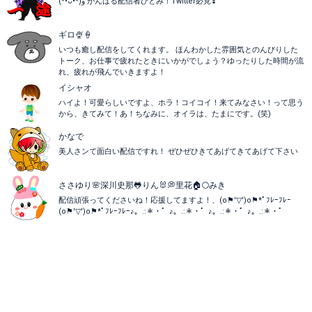
(*•̀ᴗ•́*)و ̑̑がんばる配信者ひとみ！Twitter必見❣️
ギロ🍨🍦
いつも癒し配信をしてくれます。 ほんわかした雰囲気とのんびりした
トーク、お仕事で疲れたときにいかがでしょう？ゆったりした時間が流
れ、疲れが飛んでいきますよ！
イシャオ
ハイよ！可愛らしいですよ、ホラ！コイコイ！来てみなさい！って思う
から、きてみて！あ！ちなみに、オイラは、たまにです。(笑)
かなで
美人さンて面白い配信ですれ！ ぜひぜひきてあげてきてあげて下さい
ささゆり🌸深川史那🐸りん🐰💭里花🏠🌕みき
配信頑張ってくださいね！応援してますよ！、(o⚑'▽')o⚑*ﾟﾌﾚｰﾌﾚｰ
(o⚑'▽')o⚑*ﾟﾌﾚｰﾌﾚｰ♪。.:＊・゜♪。.:＊・゜♪。.:＊・゜♪。.:＊・゜