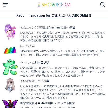
Recommendation for ごまとぷりんのROOM🧸🍷
ともニャン💁‍♀️💜S王はAnnnnnaの空へ🌈🏖
ひとみんは、どんな時でもしょーもないジョークやダジャレにも笑って
くれて、おっとりで天然だけど笑顔がとても可愛い😊 歌もコスプレも
可愛いのでぜひ見に来てね( *´꒳`*)☆
にこちゃん
初見の時にめちゃめちゃ可愛いっ！って思ってそこから配信ずっと見て
ます！そして面白いです！ 皆さんも一緒に応援しませんか？(≧∇≦)
た～ちゃん剣士🧔🧞🦊
ひとみん姫に、逢いたくて、逢いたくて、このルームに、参加した。す
べてが、可愛いお嬢さんだ。歌声も、コスプレも、賑やかです。リスナ
ーみんなが、好き💜になってしまうひとみん姫です！
まいか🌻📛アバイべ👻
ひとみんは可愛い上に本間に優しい心の持ち主🥺♡♡ 私はひとみんが
言ってくれる「大丈夫だよ♡」っていうワードが好きすぎます！ そし
てなんといってもひとみんルームの皆様の優しさ！！✨ リスナー様の人
柄の良さはルームにも現れるんですね！
🦋氷室魔孤斗👑MACO‪🪯ヒムロック帝国🌹