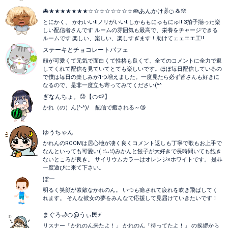
🐙★★★★★★★☆☆☆☆☆☆☆☆🪼あんかけ✌🍊🐧🌸
とにかく、 かわいい‼️ノリがいい‼️しかももにゅもにゅ‼️ 3拍子揃った楽
しい配信者さんです ルームの雰囲気も最高で、栄養をチャージできる
ルームです 楽しい、楽しい、楽しすぎます！助けてェェエエ工‼️
ステーキとチョコレートパフェ
顔が可愛くて元気で面白くて性格も良くて、全てのコメントに全力で返
してくれて配信を見ていてとても楽しいです。ほぼ毎日配信しているの
で僕は毎日の楽しみが1つ増えました。一度見たら必ず皆さんも好きに
なるので、是非一度立ち寄ってみてください(^^
ぎなんちょ。😜【🍊🍉】
かれ（の）ん(^-^)/ 配信で癒される～😘
ゆうちゃん
かれんのROOMは居心地が凄く良くコメント返しも丁寧で歌もお上手で
なんといっても可愛い(⁠ ⁠ꈍ⁠ᴗ⁠ꈍ⁠)みかんと餃子が大好きで長時間いても飽き
ないところが良き。 サイリウムカラーはオレンジ×ホワイトです。 是非
一度遊びに来て下さい。
ぼー
明るく笑顔が素敵なかれのん。 いつも癒されて疲れを吹き飛ばしてく
れます。 そんな彼女の夢をみんなで応援して見届けていきたいです！
まぐろ🌙🍊@うぃ民⚡️
リスナー「かれのん来たよ！」 かれのん「待ってたよ！」 の挨拶から