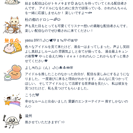
始まる配信は心がトキメキます😊 あなたを待っていてくれる配信者さ
んです。 アイドルになるために全力で頑張っている、かれのんちゃん
を一緒に応援しませんか！ 楽しいですよ〜🐟
杜の都のドロシー🌈🐱
声も見た目もとっても可愛くてリスナー想いの素敵な配信者さんです。
楽しい配信なのでぜひ癒されに来てください！
yasu.0911🌙🍊🕊💚🌷🦦💛🦥🎀🩵
色々なアイドルを見て来たけど、過去一はまってしまった。声よし笑顔
よし真顔よしルームの 雰囲気よしと全てが揃ってる。 過去最上キュン
の衝撃💖 やっと会えたMyｉｄｅａｌかれのん🍊 これからもずっと推さ
せてください💖
よし※のぶ（ん）🌙🍊🐙🐧🪼🌸
アイドルを推したことのなかった自分が、配信を楽しみにするようにな
りました。 一度遊びに来ると理由がわかります。 みんなに見つかって
ほしい。 そしてアイドルとして活躍する世界線を見たい。 私は彼女を
見つけたけど、私も見つけてもらいました。
こうだ🐼
幸せなルームと出会いました 愛媛のエンターテイナー 推すしかないの
ん🍊
遠州
推させていただきますﾋﾞｯｼ