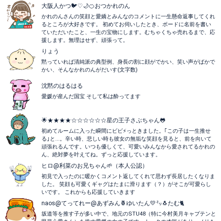
大阪人かつ🐦♡🌙🍊おつかれのん
かれのんさんの笑顔と愛嬌とみんなのコメントに一生懸命返事してくれ
るところが大好きです。 初めてお伺いしたとき、ボードに名前を書い
ていただいたこと、一生の宝物にします。むちゃくちゃ売れるまで、応
援します。無理はせず、頑張って。
りょう
黙っていれば清純派の典型例、身長の割に顔がでかい、笑い声がばかで
かい、そんなかれのんがだいす(文字数)
沈黙のはるはる
愛媛が産んだ国宝 そして私は酔ってます
︎🌟★★★★☆☆☆☆☆☆星の王子さぶちゃん🐸
初めてルームに入った瞬間にビビ⚡っときました。｢この子は一生推せ
る｣と...。辛い時、悲しい時も彼女の無垢な笑顔を見ると、前を向いて
頑張れるんです。いつも優しくて、可愛いみんなから愛されてるかれの
ん、絶対夢を叶えてね。ずっと応援しています。
ヒロ@利菜のお兄ちゃん🌱（本人公認）
初見で入ったのに暖かくコメント返してくれて思わず長居したくなりま
した。 笑顔も可愛くギャグはたまに滑ります（？）がそこが可愛らし
いです。 これからも応援していきます
naos@てってれー@あずみん🍍ゆいたん💛㍉🐧たむ🐈
坂道等を推す子が多い中で、地元のSTU48（特に今村美月キャプテンと