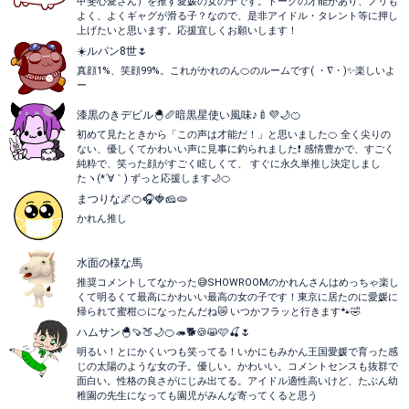
甲斐心愛さん）を推す愛媛の女の子です。トークの才能があり、ノリも
よく、よくギャグが滑る子？なので、是非アイドル・タレント等に押し
上げたいと思います。応援宜しくお願いします！
☀️ルパン8世🌷
真顔1%、笑顔99%。これがかれのん🍊のルームです( ・∇・)✨楽しいよ
ー
漆黒のきデビル🐣🥖暗黒星使い風味♪🍼💜🌙🍊
初めて見たときから「この声は才能だ！」と思いました🍊 全く尖りの
ない、優しくてかわいい声に見事に釣られました❗️ 感情豊かで、すごく
純粋で、笑った顔がすごく眩しくて、 すぐに永久単推し決定しまし
たヽ(*´∀｀) ずっと応援します🌙🍊
まつりな🌌🍊🎧🍓🧀🫓
かれん推し
水面の様な馬
推奨コメントしてなかった😅SHOWROOMのかれんさんはめっちゃ楽し
くて明るくて最高にかわいい最高の女の子です！東京に居たのに愛媛に
帰られて蜜柑🍊になったんだね😿 いつかフラッと行きます🐾🤣
ハムサン🐣🍠🍑🌙🍊🦔🐕️🍪😸🩷🍒🌷
明るい！とにかくいつも笑ってる！いかにもみかん王国愛媛で育った感
じの太陽のような女の子。優しい。かわいい。コメントセンスも抜群で
面白い。性格の良さがにじみ出てる。アイドル適性高いけど、たぶん幼
稚園の先生になっても園児がみんな寄ってくると思う