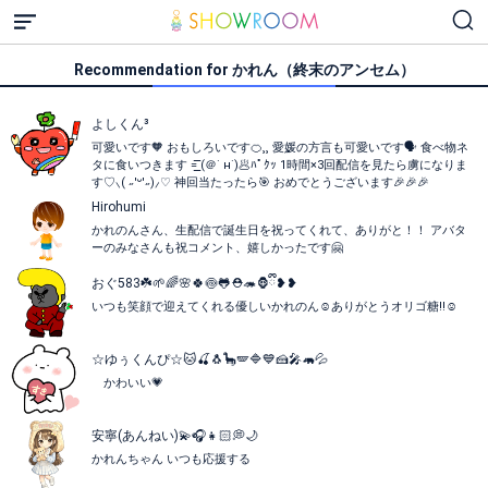
Recommendation for かれん（終末のアンセム）
よしくん³
可愛いです🧡 おもしろいです🍊⸒⸒ 愛媛の方言も可愛いです🗣 食べ物ネ
タに食いつきます =͟͟͞͞ (＠˙ н˙)🥟ﾊﾟｸｯ 1時間×3回配信を見たら虜になりま
す♡⸜( ˶'ᵕ'˶)⸝‪‪‎♡ 神回当たったら🎯 おめでとうございます🎉🎉🎉
Hirohumi
かれのんさん、生配信で誕生日を祝ってくれて、ありがと！！ アバタ
ーのみなさんも祝コメント、嬉しかったです🤗
おぐ583☘️🌱🌈🌸🍀︎🍥🐸⛑🦔🦍ྀི❥❥
いつも笑顔で迎えてくれる優しいかれのん☺️ありがとうオリゴ糖!!☺️
☆ゆぅくんぴ☆🐱🍒🐧🦕🪽🔷💙🍰🎤🦛💦
かわいい💗
安寧(あんねい)💫🎧👧🏻💭🌙
かれんちゃん いつも応援する