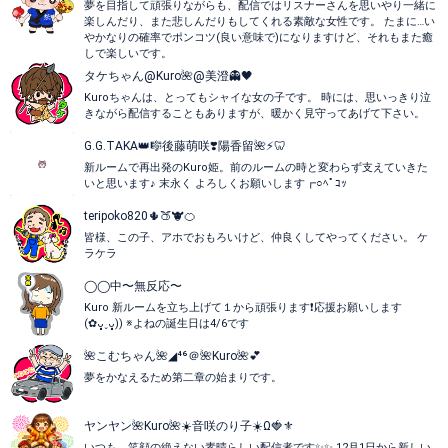
夢を目指して頑張りながらも、配信ではリスナーさんを思いやり一緒に
楽しんだり、また悲しんだりもしてくれる素敵な女性です。 たまに…い
やかなりの確率でポンコツ(良い意味で)になりますけど、それもまた癒
しで楽しいです。
タケちゃん@Kuro🌺@美澄👻🖤
Kuroちゃんは、とってもシャイな女の子です。 時には、思いっきり泣
きながら配信することもありますが、暖かく見守ってあげて下さい。
G.G.TAKA👑🎼後藤萌咲❣️陽香留🌺⚡🦷
新ルームで再出発のKuro姫。前のルームの時と変わらず支えていきた
いと思います♪ 末永く よろしくお願いします┏○ﾍﾟｺｯ
teripoko820🌵🍑🐮🍊
皆様、この子、アホでおもろいけど、仲良くしてやってください。 ケ
ラケラ
◯◯中〜無反応〜
Kuro 新ルームを立ち上げて１から頑張ります❗️応援お願いします
(✿ᴗ͈ˬᴗ͈)) ※よねの誕生日は4/6です
🌺こむちゃん🌺◢⁴⁶＠🌺Kuro🌺💕
夢をかなえるため第二章の始まりです。
ヤンヤン🌺Kuro🌺☀️音咲のり子☀️Ω🍓⚜️
いつも、笑顔の絶えない素晴らしい配信者です✨✨ 12月1日から新しい