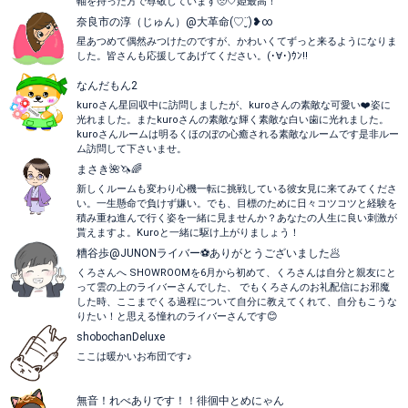
軸を持った方で尊敬しています🥺🤍姫最高！
奈良市の淳（じゅん）@大革命(♡¨̮)❥ ∞
星あつめて偶然みつけたのですが、かわいくてずっと来るようになりま
した。皆さんも応援してあげてください。(･∀･)ｳﾝ!!
なんだもん2
kuroさん星回収中に訪問しましたが、kuroさんの素敵な可愛い❤️姿に
光れました。またkuroさんの素敵な輝く素敵な白い歯に光れました。
kuroさんルームは明るくほのぼの心癒される素敵なルームです是非ルー
ム訪問して下さいませ。
まさき🌺🦄🌈
新しくルームも変わり心機一転に挑戦している彼女見に来てみてくださ
い。一生懸命で負けず嫌い。でも、目標のために日々コツコツと経験を
積み重ね進んで行く姿を一緒に見ませんか？あなたの人生に良い刺激が
貰えますよ。Kuroと一緒に駆け上がりましょう！
糟谷歩@JUNONライバー⚽️ありがとうございました🥟
くろさんへ SHOWROOMを6月から初めて、くろさんは自分と親友にと
って雲の上のライバーさんでした、 でもくろさんのお礼配信にお邪魔
した時、ここまでくる過程について自分に教えてくれて、自分もこうな
りたい！と思える憧れのライバーさんです😊
shobochanDeluxe
ここは暖かいお布団です♪
無音！れべありです！！徘徊中とめにゃん