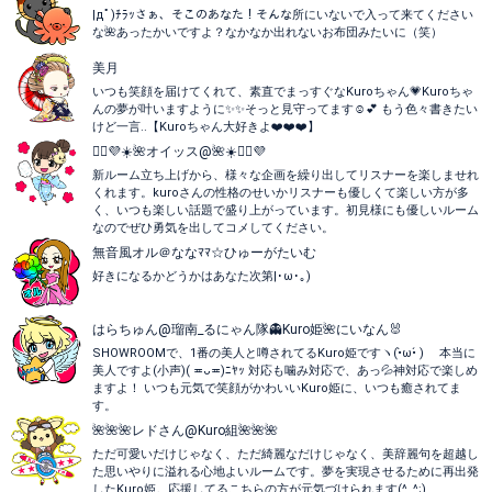
|дﾟ)ﾁﾗｯさぁ、そこのあなた！そんな所にいないで入って来てください
な🌺あったかいですよ？なかなか出れないお布団みたいに（笑）
美月
いつも笑顔を届けてくれて、素直でまっすぐなKuroちゃん💗Kuroちゃ
んの夢が叶いますように✨✨そっと見守ってます☺️💕 もう色々書きたい
けど一言..【Kuroちゃん大好きよ❤️❤️❤️】
💁‍♀️💜☀️🌺オイッス@🌺☀️💁‍♀️💜
新ルーム立ち上げから、様々な企画を繰り出してリスナーを楽しませれ
くれます。kuroさんの性格のせいかリスナーも優しくて楽しい方が多
く、いつも楽しい話題で盛り上がっています。初見様にも優しいルーム
なのでぜひ勇気を出してコメしてください。
無音風オル＠ななﾏﾏ☆ひゅーがたいむ
好きになるかどうかはあなた次第|･ω･｡)
はらちゅん@瑠南_るにゃん隊👻Kuro姫🌺にいなん🐰
SHOWROOMで、1番の美人と噂されてるKuro姫ですヽ(•̀ω•́ )ゝ 本当に
美人ですよ(小声)( ≖ᴗ≖​)ﾆﾔｯ 対応も噛み対応で、あっ💦神対応で楽しめ
ますよ！ いつも元気で笑顔がかわいいKuro姫に、いつも癒されてま
す。
🌺🌺🌺レドさん@Kuro組🌺🌺🌺
ただ可愛いだけじゃなく、ただ綺麗なだけじゃなく、美辞麗句を超越し
た思いやりに溢れる心地よいルームです。夢を実現させるために再出発
したKuro姫。応援してるこちらの方が元気づけられます(^_^;)