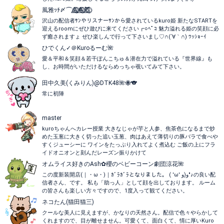
風雅ｯﾁ〆⌒🥶⃟⃝⃤🤪⃟⃝⃤😈⃟⃝⃤.
沢山の配信者ｻﾝやリスナーｻﾝから愛されているkuro姫 新たなSTARTを
迎えるroomにぜひ遊びに来てください┏○ﾍﾟｺ 魅力溢れる姫の笑顔に必
ず癒されますょ ぜひ楽しんで行って下さいまし♡∩(´∀｀∩) ﾜｯｼｮｰｲ
ひでくん✓＠Kuroるーむ🌺
愛＆平和＆笑顔＆若干ぽんこちゅ＆潜在力で溢れている『世界線』も
し、お時間がいただけるならめっちゃ覗いてみて下さい。
田中久美(くみりん)@DTK48🌺🐝🐨
常に初陣
master
kuroちゃんへカレー授業 大きなじゃが芋と人参、焦茶色になるまで炒
めた玉葱に大きく切った追い玉葱、肉はあえて薄切りの豚バラで食べや
すくジューシーに ワインをたっぷり入れてよく煮込む ご飯の上にフラ
イドオニオンと刻んだレーズン振りかけて
オムライス好きのAsh✿︎櫻のベビーコーン︎劇団涼花🌺
この度新装開店(｜・ω・)｜ｶﾞﾗｶﾞﾗとなりました。 ( 'ω' و(و"♪の良い配
信者さん、です。 私も「助っ人」として顔を出しております。 ルーム
の皆さんも楽しい方々ですので、1度入って観てください。
ネコたん(猫田猫三)
クールな美人に見えますが、かなりの天然さん。配信で色々やらかして
くれますので、目が離せません。可愛くて、面白くて、情に厚いKuro