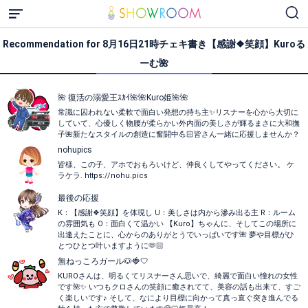
Recommendation for 8月16日21時チェキ書き【感謝❖笑顔】Kuroる
ーむ🌺
🌺 復活の溺愛王ｽｶｲ🌺🌺Kuro姫🌺🌺
常識に囚われない柔軟で面白い発想の持ち主✨リスナーを心から大切に
していて、心優しく物腰が柔らかい外内面の美しさが輝るまさに大和撫
子🌺新たなスタイルの創造に奮闘中💪🏻皆さん一緒に応援しませんか？
nohupics
皆様、この子、アホでおもろいけど、仲良くしてやってください。 ケ
ラケラ. https://nohu.pics
最後の応援
K：【感謝❖笑顔】を体現し U：美しさは内から滲み出る主 R：ルーム
の雰囲気も O：面白くて温かい 【Kuro】ちゃんに、そしてこの場所に
出逢えたことに、心からのありがとうでいっぱいです🌺 夢や目標がひ
とつひとつ叶いますように︎︎🫶🏻
無ねっころガール🐶🍓🤍
KUROさんは、明るくてリスナーさん思いで、綺麗で面白い憧れの女性
です🌺✨ いつもクロさんの笑顔に癒されてて、美容の話も出来て、すご
く楽しいです♪ そして、なにより目標に向かって真っ直ぐ突き進んでる