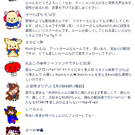
ちゃんをどうぞよろしく！なお、テンションが上がると突然大声を出す
習性があるため、音量を下げてお楽しみください。
そ〜たぽち \( 'ω')/
聖母のような配信者さんです。 リスナーさんをとても大事にしてくれ
ます。ぽんこちゅですが😅（笑） リスナーさんもKuroのために頑張る
素晴らしいリスナーさんです。ルームを楽しくしてくれる楽しい人がた
くさんです( *˙ω˙*)و ｸﾞｯ!
タカピィ🌺
Kuroるーむは、アットホームなルームです。 笑いあり、涙ありの配信
ですが、とても楽しいルームなので是非フォローして下さい。
れおこ🍅😸🌸ノーファンデでテレビ出演
新ルーム(*ˊᗜˋﾉﾉ*✭ﾊﾟﾁﾊﾟﾁﾊﾟﾁ とにかく美人😍 スタイル抜群で がんば
り屋さんで 心優しいkuroちゃん💓 kuroちゃんを支えるkuro組も素晴ら
しいのです✨
🌙 皇帝ダリア🌙【月のbreath /横顔】
貴方も貴女も！KUROちゃんの魅力に満たされます❣️ 楽しくて、朗らか
で、優しくて、大好きなKUROちゃん、憧れの配信者です(∩˃o˂∩)♡ 新
たなるSTART❣️ 楽しみが止まらないー٩(๑>∀<๑)۶
しーちゃん
明るい未来が待つちょんけんフォローしてな～
さ〜や🐒👻