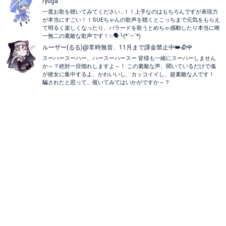
ryuga
一度お歌を聴いてみてください…！！上手なのはもちろんですが表現力
が本当にすごい！！SUEちゃんの歌声を聴くとこっちまで元気をもらえ
て明るく楽しくなったり、バラードを歌うとめちゃ感動したり本当に唯
一無二の素敵な歌声です！✨🗣╰(*´︶`*)
ルーザー(るる)@常時無音、11月まで課金禁止中👑🥀🌹
スーハースーハー、ハースーハースー 皆様も一緒にスーハーしません
か～？絶対一目惚れしますよ～！ この素敵な声、聞いているだけで魂
が彼女に集中するよ、かわいいし、カッコイイし、超素敵な人です！
騙されたと思って、覗いてみてはいかがですか～？