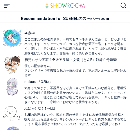
Recommendation for SUENELのス〜ハ〜room
🌊彥🐚‎
ここに来たのが運の尽き、一瞬でもス〜ネルさんに会うと、どっぷりと
ハマります。クリアーでリズミカルな歌声は天下一品。トークは明る
く、楽しく、テンポよく本当に癒されます。とっても居心地がよく毎日
脚を運びたくなります。皆様も一緒に楽しみませんか。
初見ムサシ画家？☘️＠アラ還・女装（とんP）奴隷９号🟣🐭
優しい配信者さん。
フレンドリーで不思議な魅力を兼ね備えて、不思議とルームに溶け込み
ます
mekuru 『O2🌬』
気さくで気まま、不器用なほど真っ直ぐで子供みたいな部分と、思慮深
いけど抜けてる部分があるかわいい人。 歌はとにかく、す～～～ごく
心地いい。 聴くほどに魅力が増して惹かれる歌声。 きっと世界一好
きになります。 今聴いておかないと後悔するかも。
ぶにゃ(_ˊᗜˋ)_ﾀﾝｯ!🫪🩷
SUEの歌声は心いや、魂すら震わせる！ たまにみせる無邪気な性格と
喋り出したら止まらないマシンガントークはきっと貴方を魅了するでし
ょう！ 是非最後まで聴いていってね！気に入った方は応援してね！