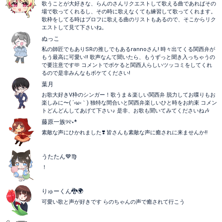
歌うことが大好きな、らんのさんリクエストして歌える曲であればその
場で歌ってくれるし、その時に歌えなくても練習して歌ってくれます。
歌枠をしてる時はプロフに歌える曲のリストもあるので、そこからリク
エストして見て下さいね。
ぬっこ
私の師匠でもありSRの推しでもあるrannoさん! 時々出てくる関西弁が
もう最高に可愛い!! 歌声なんて聞いたら、もうずっと聞き入っちゃうの
で要注意です🫶 コメントでボケると関西人らしいツッコミをしてくれ
るので是非みんなもボケてください!
葉月
お歌大好きV枠のシンガー！歌うま＆楽しい関西弁 脱力してお喋りもお
楽しみに〜( ´›ω‹｀) 独特な間合いと関西弁楽しいひと時をお約束 コメン
トどんどんしてあげて下さい♪ 是非、お歌も聞いてみてくださいね🎶
藤原一族୨୧⋆*
素敵な声にひかれました❣️ 皆さんも素敵な声に癒されに来ませんか‼️
うたたん💙♍️
！
りゅーくん🐉🌍
可愛い歌と声が好きです らのちゃんの声で癒されて行こう