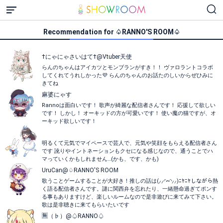
Recommendation for ♤RANNO'S ROOM♤
†にゃにゃさいはて†@Vtuber天使
らんのちゃんはアイカツとモンブランがすき！！ ヴァロラントコラボ
してくれてうれしかった💜 らんのちゃんのお話たのしいからぜひみに
きてね
麻婆にゃす
Rannoは面白いです！ 歌声が綺麗な配信者さんです！ 応援して欲しい
です！ しかし！ オーキッドの方が可愛いです！ 使い魔の猫ですが、オ
ーキッド欲しいです！
⠀
明るくて元気でマイペースで芸人で、元気や笑顔をもらえる配信者さん
です 訛りやイントネーションもクセになる感じなので、通うことでハ
マっていくかもしれません…(かも、です、かも)
UruCan@♤RANNO'S ROOM
歌うことゲームすることが大好き！推しの話は(⸝⸝◜𖥦◝⸝⸝)ﾆﾔﾆﾔしながら熱
く語る配信者さんです。謎に関西弁を忘れたり、一緒懸命過ぎてポンす
る事もありますけど、楽しいルームなので是非遊びに来てみて下さい。
歌は是非聴きに来てもらいたいです
🈚（♭）@♤RANNO♤