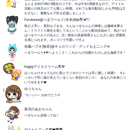
もらえるNGT48の3期生のコです。今は中3の受験生なので、アイドル
活動との両立がとても難しい時期。それでも毎日配信(しかも早朝)は欠
かさない、素敵なルア氏を応援しましょう
Furukawa@べるワールド/木本姉妹🌎️🦀💘
歌が上手い、変顔もできる、そんなべるちゃんの神推しは藤崎未夢さ
ん！ドラフト三期生を推してるということから配信見始めて、気がつけ
ばべるワールドの住人に…元一期生の高倉萌香さんにも少し似た雰囲気
を感じられます。ポンコツで可愛いですよ
佐藤ハブオ(無音)@キョロリンズ・グッドもえニング🍚
べるワールド♥💙へようこそ！ これからの活躍かたのしみな逸材です！
happyアイスクリーム🌎💙
はっちゃけキャラなのに歌とラジオのトークは耳に優しく綺麗✨ キレ
ッキレで常に歯が見えているくらい笑顔のダンス✨ あなたの未来につ
いてゆきます❤️
ゆうちゃん
ついっぺ～ おめでとう🎉
新潟のあおちゃん
べるちゃん頑張ってね！
がとらんてぃす💙❤️🧡🧡