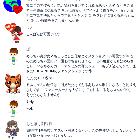
常に全力で僕らに元気と笑顔を届けてくれるるあちゃん💕 なぜそこま
で一生懸命になれる？ それは彼女が『アイドルに青春をかける』と最
初に本気で決めたからです💪 ｢今を大切に｣をブレずに貫くるあちゃん
と 楽しい時間を過ごしませんか😆
けん
こんばんは可愛いです
ぱ
めっちゃ美少女💕ちょっとした仕草とかスクショタイム可愛すぎ🫶 な
のにめっちゃ面白い一面も持ち合わせてる！ どの角度からも決められ
るし、べるちゃんカードマンとかの弾丸シュートもブチ込んできて、ま
さにSHOWROOMのファンタジスタです🥹
ただのＤＤ🌎💙
るあちゃんの配信は１回見ただけでもるあちゃん推しになること間違え
なしです。 ファン一人一人を大切にしてくれる！るあちゃんの仲間に
あなたもなりませんか！
Aldy
wok
おとぼけ副課長
3期生で1番垢抜けてスゲ〜可愛くなった。この先伸び代しかないわ。も
う変顔やるキャラじゃないよ。