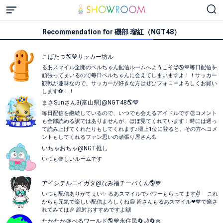
Recommendation for 磯部 瑠紅（NGT48）
こばたつ🌎💙サッカー坊ル
るあスマイル全開のベルちゃん配信ルームへようこそ😊🌎💙毎日配信を
頑張ってぇいるので毎日ベルちゃんに会えてしまいますよ！！サッカー
観戦が趣味なので、サッカーが好きな方はぜひフォローよろしくお願い
します⚽️！！
まさSunさん3(富山県)@NGT48🌎💙
毎日配信を継続しているので、いつでも会えるアイドルです👏コメント
も全部読める訳ではありませんが、ほぼ見てくれています！時には遡っ
て読み上げてくれたりもしてくれます♪壇上1位に登ると、その方へコメ
ントもしてくれるファン思いの頑張り屋さん💪
いちゃおちゃ@NGT推し
いつも楽しいルームです
アイシテルニイガタ@なみ福チーバくん🌎️💙
いつも配信ありがてぇい✨ るあスマイルでパワーもらってます✌ これ
からも元気で楽しい配信よろしくね😀 皆さんもるあスマイル❤💙で癒さ
れてみては🎉 絶対おすすめですよ🙌
たかたか＠べるワールド🌎💙永住民🔄🌙🔄🍚