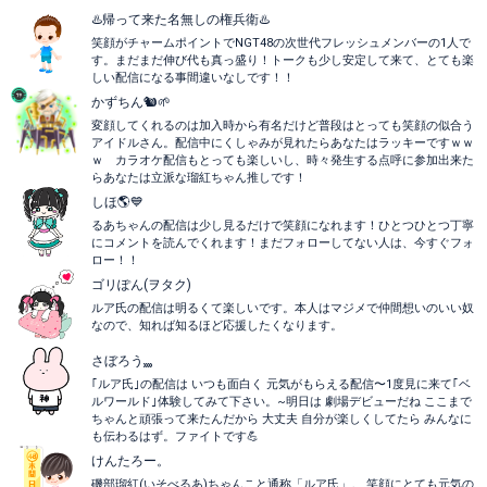
♨️帰って来た名無しの権兵衛♨️
笑顔がチャームポイントでNGT48の次世代フレッシュメンバーの1人で
す。まだまだ伸び代も真っ盛り！トークも少し安定して来て、とても楽
しい配信になる事間違いなしです！！
かずちん🐿️🌱
変顔してくれるのは加入時から有名だけど普段はとっても笑顔の似合う
アイドルさん。配信中にくしゃみが見れたらあなたはラッキーですｗｗ
ｗ カラオケ配信もとっても楽しいし、時々発生する点呼に参加出来た
らあなたは立派な瑠紅ちゃん推しです！
しほ🌎💙
るあちゃんの配信は少し見るだけで笑顔になれます！ひとつひとつ丁寧
にコメントを読んでくれます！まだフォローしてない人は、今すぐフォ
ロー！！
ゴリぽん(ヲタク)
ルア氏の配信は明るくて楽しいです。本人はマジメで仲間想いのいい奴
なので、知れば知るほど応援したくなります。
さぼろう⸒⸒⸒⸒
｢ルア氏｣の配信は いつも面白く 元気がもらえる配信〜1度見に来て｢ベ
ルワールド｣体験してみて下さい。~明日は 劇場デビューだね ここまで
ちゃんと頑張って来たんだから 大丈夫 自分が楽しくしてたら みんなに
も伝わるはず。ファイトです💪
けんたろー。
磯部瑠紅(いそべるあ)ちゃんこと通称「ルア氏」。 笑顔にとても元気の