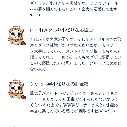
ギャップがありとても素敵です。 ここでアイドル
への夢を掴んでもらいたい！全力で応援してます
٩('ω')
はぐれメタル@小桜りな応援団
とにかく努力家の子です。そしてアイドル向きの歌
声とダンス経験があり才能もあります。 リスナー
を大事にしていてコメント１つ１つ拾ってちゃんと
話してくれます。何があってもめげずに頑張ってい
るので応援したいと思いました。グループに欠かせ
ない人です
シゲっち@小桜りなの貯金箱
遺伝子がアイドルです♡ レイヤーさんとしてもラ
イバーさんとしても 国宝でイイんじゃないかって
くらい かわよです🥰🥰🥰 リスナーさんとのお話を
本当に楽しんでいる感じが 素敵ですね(๑•̀ㅂ•́)و✧