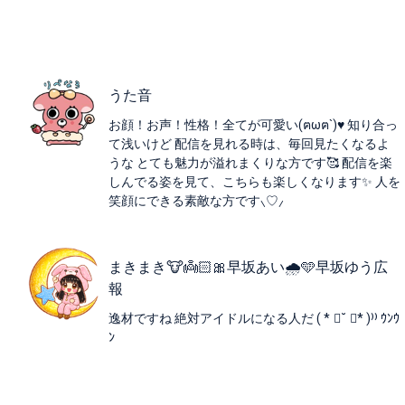
うた音
お顔！お声！性格！全てが可愛い(ฅωฅ`)♥ 知り合っ
て浅いけど 配信を見れる時は、毎回見たくなるよ
うな とても魅力が溢れまくりな方です🥰 配信を楽
しんでる姿を見て、こちらも楽しくなります✨ 人を
笑顔にできる素敵な方です‪⸜♡⸝‍‬
まきまき🐮👼🏻🎀早坂あい🌧🩵早坂ゆう広
報
逸材ですね 絶対アイドルになる人だ ( * ॑˘ ॑* )⁾⁾ ｳﾝｳ
ﾝ