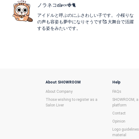
ノラネコ🍰🍬🍓🐈
アイドルと呼ぶのにふさわしい子です。 小桜りな
の声も容姿も夢中になりそうです🥰 大舞台で活躍
する姿をみたいです。
About SHOWROOM
Help
About Company
FAQs
Those wishing to register as a
SHOWROOM, a f
Salon Liver
platform
Contact
Opinion
Logo guideline
material