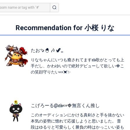
Recommendation for 小桜 りな
たお🍠🐣 🎶 🦖⸒⸒
りなちゃんにいつも癒されてます🍰歌がとっても上
手だし、かわゆいので絶対デビューして欲しい🍓こ
の笑顔守りたい🍬💓✨
こげろーる@🍰🍬🍓無言くん推し
このオーディションにかける真剣さと手を抜かない
本気の姿勢に惚れて応援しようと思いました。 普
段はゆるりと可愛らしく勝負の時はかっこいい姿も