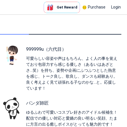
Purchase
Login
Get Reward
999999u（六代目）
可愛らしい容姿や声はもちろん、よく人の事を覚え
ており包容力すら感じる優しさ（あるいはあざと
さ…笑）を持ち、姿勢や企画にふつふつとした熱意
を感じ、トーク良し、歌良し、ダンスも経験あり。
良く考えよく見て頑張れる子なのかな…と。応援し
ています！
パンダ師匠
ゆるふわで可愛いコスプレ好きのアイドル候補生！
配信での優しい対応と愛嬌の良い明るい笑顔、たま
に方言の出る癒しボイスがとっても魅力的です！