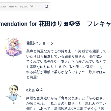
mendation for 花田ゆり🎀🐶🌸 フレキ
隻眼のショータ
美声と綺麗なおでこの持ち主！✨笑 稽古を頑張って
いたり日々精進している頑張り屋さん！ 長年教え
てくれている先生や、友人からも愛されているとて
も素敵なゆりゆり！ 見ていると優しい気持ちにな
れる笑顔が素敵で柔らかな方ですよ〜！歌声がほん
と綺麗✨
a.k.🎀🐶🌸
綺麗な言葉遣いから「育ちの良さ」と「芯の強さ」
が感じられ、「見た目の可憐さ」と「親しみやすい
個性」もあって、清涼飲料水CMに出てそうな「透