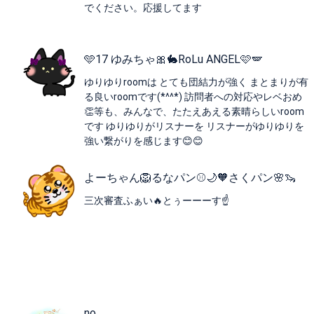
でください。応援してます
🩵17 ゆみちゃ🎀🐇️RoLu ANGEL🩷🪽
ゆりゆりroomは とても団結力が強く まとまりが有
る良いroomです(*^^*) 訪問者への対応やレベおめ
👏等も、みんなで、たたえあえる素晴らしいroom
です ゆりゆりがリスナーを リスナーがゆりゆりを
強い繋がりを感じます😊😊
よーちゃん🦁るなパン⚾️🌙🧡さくパン🌸🦦
三次審査ふぁい🔥とぅーーーす☝
no