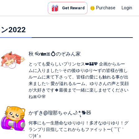
Purchase
Login
Get Reward
ャン2022
秋 👓🏡🎀💍のぞみん家
とっても愛らしいプリンセス👑🏰💖 企画からルー
ムに入りました✨その後ゆりゆり〜ずの皆様が推し
ルームに来て下さって、皆様の愛にも触れる事が出
来ました✨ 愛が溢れるルーム、ゆりさんの声と笑顔
が大好きです🍀最後まで一緒に楽しませてください
ね🎀🐶🌸
かずき@瑠那ちゃん🌙.*·̩͙🐕🧸
何事にも一生懸命なゆりゆり！多才なゆりゆり！グ
ランプリ目指してこれからもファイットー‪( ´˘`(´｀
♡)ｷﾞｭ‬