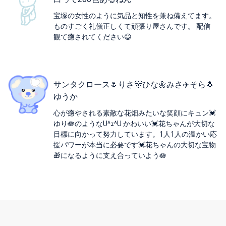
宝塚の女性のように気品と知性を兼ね備えてます。
ものすごく礼儀正しくて頑張り屋さんです。 配信
観て癒されてください😃
サンタクロース🌷りさ🐻ひな🌼みさ✈️そら🐧
ゆうか
心が癒やされる素敵な花畑みたいな笑顔にキュン💓
ゆり🪷のようなU^ｪ^U かわいい💓花ちゃんが大切な
目標に向かって努力しています。1人1人の温かい応
援パワーが本当に必要です💓花ちゃんの大切な宝物
🎁になるように支え合っていよう🪷