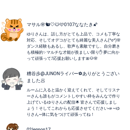
マサル🌸🐿️🤍🐱🩷0107ななたき🌠
ゆりさんは、話し方がとても上品で、コメも丁寧な
対応、そしてオデコがとても綺麗な美人さん(^o^)🌸
ダンス経験もあるし、歌声も素敵ですし、自分磨き
も積極的✨マルチな才能が羨ましい限り✋ 夢に向か
って頑張って⤴️応援お願いします🎀🐶🌸
糟谷歩@JUNONライバー⚽️ありがとうござい
ました🥟
ルームに入ると温かく迎えてくれて、そしてリスナ
ーさんも誰もがコメントしやすい枠をみんなで作り
上げているゆりさんの配信🌟 皆さんで応援しまし
ょう！そしてこれからも応援させてください📣 ~ゆ
りさん~体に気をつけて頑張ってね！
02lennon17