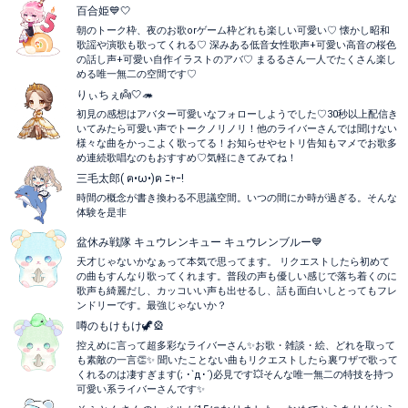
百合姫💙🤍
朝のトーク枠、夜のお歌orゲーム枠どれも楽しい可愛い♡ 懐かし昭和
歌謡や演歌も歌ってくれる♡ 深みある低音女性歌声+可愛い高音の桜色
の話し声+可愛い自作イラストのアバ♡ まるるさん一人でたくさん楽し
める唯一無二の空間です♡
りぃちぇ👼🤍🦔
初見の感想はアバター可愛いなフォローしようでした♡30秒以上配信き
いてみたら可愛い声でトークノリノリ！他のライバーさんでは聞けない
様々な曲をかっこよく歌ってる！お知らせやセトリ告知もマメでお歌多
め連続歌唱なのもおすすめ♡気軽にきてみてね！
三毛太郎( ฅ•ω•)ฅ ﾆｬｰ!
時間の概念が書き換わる不思議空間。いつの間にか時が過ぎる。そんな
体験を是非
盆休み戦隊 キュウレンキュー キュウレンブルー💙
天才じゃないかなぁって本気で思ってます。 リクエストしたら初めて
の曲もすんなり歌ってくれます。普段の声も優しい感じで落ち着くのに
歌声も綺麗だし、カッコいい声も出せるし、話も面白いしとってもフレ
ンドリーです。最強じゃないか？
噂のもけもけ🦖🎡
控えめに言って超多彩なライバーさん✨お歌・雑談・絵、どれを取って
も素敵の一言👏✨ 聞いたことない曲もリクエストしたら裏ワザで歌って
くれるのは凄すぎます(; ･`д･´)必見です💥そんな唯一無二の特技を持つ
可愛い系ライバーさんです✨