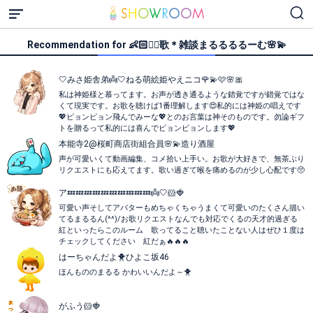
Recommendation for 👶🏻❤️‍🔥歌＊雑談まるるるるーむ🌸💫
🤍みさ姫舎弟👼🤍ねる萌絵姫やえニコ🌹💫🩷🌸🎀
私は神姫様と慕ってます。お声が透き通るような錯覚ですが錯覚ではな
くて現実です。お歌を聴けば1番理解します😍私的には神姫の唱えです
💖ピョンピョン飛んでみーな💖とのお言葉は神そのものです。勿論ギフ
トを贈るって私的には喜んでピョンピョンします💖
本能寺2@桜町商店街組合員🌸💫造り酒屋
声が可愛いくて動画編集、コメ拾い上手い。お歌が大好きで、無茶ぶり
リクエストにも応えてます。歌い過ぎて喉を痛めるのが少し心配です🥺
ア💤💤💤💤💤💤💤💤💤💤👼🤍🐹🍓
可愛い声そしてアバターもめちゃくちゃうまくて可愛いのたくさん描い
てるまるるん(^^)/お歌リクエストなんでも対応でくるの天才的過ぎる
紅といったらこのルーム 歌ってること聴いたことない人はぜひ１度は
チェックしてください 紅だぁ🔥🔥🔥
はーちゃんだよ🐥ひよこ坂46
ほんもののまるる かわいいんだよ～🐥
がふう🐹🍓