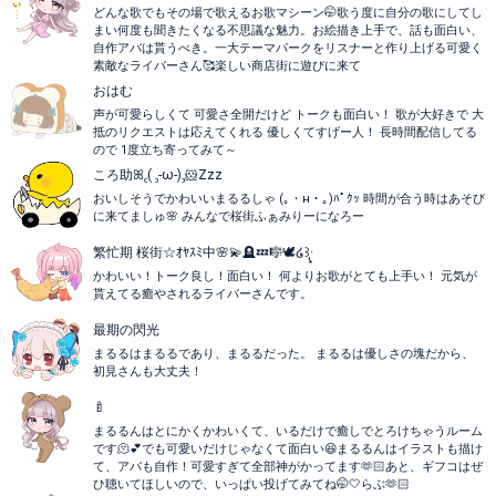
どんな歌でもその場で歌えるお歌マシーン🤭歌う度に自分の歌にしてし
まい何度も聞きたくなる不思議な魅力。お絵描き上手で、話も面白い、
自作アバは貰うべき。一大テーマパークをリスナーと作り上げる可愛く
素敵なライバーさん🥰楽しい商店街に遊びに来て
おはむ
声が可愛らしくて 可愛さ全開だけど トークも面白い！ 歌が大好きで 大
抵のリクエストは応えてくれる 優しくてすげー人！ 長時間配信してる
ので 1度立ち寄ってみて～
ころ助ꕤ︎︎‎꜀( ꜆-ω-)꜆‪🐹Zzz
おいしそうでかわいいまるるしゃ (｡・н・｡)ﾊﾟｸｯ 時間が合う時はあそび
に来てましゅ🌸 みんなで桜街ふぁみりーになろー
繁忙期 桜街☆ｵﾔｽﾐ中🌸💫🪦💤🎼🕊️໒꒱·̩͙
かわいい！トーク良し！面白い！ 何よりお歌がとても上手い！ 元気が
貰えてる癒やされるライバーさんです。
最期の閃光
まるるはまるるであり、まるるだった。 まるるは優しさの塊だから、
初見さんも大丈夫！
🍼
まるるんはとにかくかわいくて、いるだけで癒しでとろけちゃうルーム
です🫠💕でも可愛いだけじゃなくて面白い😆まるるんはイラストも描け
て、アバも自作！可愛すぎて全部神がかってます🫶🏻あと、ギフコはぜ
ひ聴いてほしいので、いっぱい投げてみてね🤭🤍らぶ🫶🏻