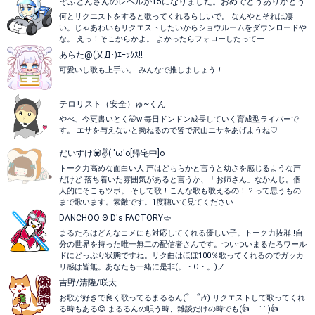
そふとんさんのレベルが15になりました。おめでとうありがとう
何とリクエストをすると歌ってくれるらしいで。 なんやとそれは凄
い。じゃあわいもリクエストしたいからショウルームをダウンロードや
な。 えっ！そこからかよ。 よかったらフォローしたってー
あらた‪@(乂Д･)ｴｰｯｸｽ!!
可愛いし歌も上手い。 みんなで推しましょう！
テロリスト（安全）ゅ~くん
やべ、今更書いとく🤭w 毎日ドンドン成長していく育成型ライバーで
す。 エサを与えないと拗ねるので皆で沢山エサをあげようね♡
だいすけ💟✌️( 'ω'o[帰宅中]o
トーク力高めな面白い人 声はどちらかと言うと幼さを感じるような声
だけど 落ち着いた雰囲気があると言うか、「お姉さん」なかんじ。個
人的にそこもツボ。 そして歌！こんな歌も歌えるの！？って思うもの
まで歌います。素敵です。1度聴いて見てください
DANCHOO Θ D's FACTORY🥙
まるたろはどんなコメにも対応してくれる優しい子。トーク力抜群‼自
分の世界を持った唯一無二の配信者さんです。ついついまるたろワール
ドにどっぷり状態ですね。リク曲はほぼ100％歌ってくれるのでガッカ
リ感は皆無。あなたも一緒に是非(。・Θ・。)ノ
吉野/清隆/咲太
お歌が好きで良く歌ってるまるるん(՞ . .՞🎶) リクエストして歌ってくれ
る時もある😊 まるるんの唄う時、雑談だけの時でも(👍 ˙-˙ )👍