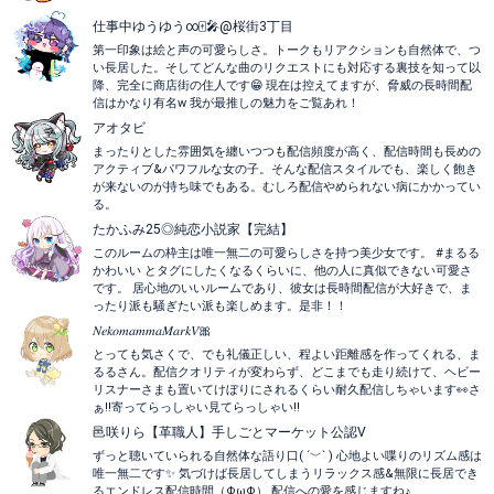
仕事中ゆうゆう∞🀄️🎤@桜街3丁目
第一印象は絵と声の可愛らしさ。トークもリアクションも自然体で、つ
い長居した。そしてどんな曲のリクエストにも対応する裏技を知って以
降、完全に商店街の住人です😁 現在は控えてますが、脅威の長時間配
信はかなり有名w 我が最推しの魅力をご覧あれ！
アオタビ
まったりとした雰囲気を纏いつつも配信頻度が高く、配信時間も長めの
アクティブ&パワフルな女の子。そんな配信スタイルでも、楽しく飽き
が来ないのが持ち味でもある。むしろ配信やめられない病にかかってい
る。
たかふみ25◎純恋小説家【完結】
このルームの枠主は唯一無二の可愛らしさを持つ美少女です。 #まるる
かわいい とタグにしたくなるくらいに、他の人に真似できない可愛さ
です。 居心地のいいルームであり、彼女は長時間配信が大好きで、ま
ったり派も騒ぎたい派も楽しめます。是非！！
𝑁𝑒𝑘𝑜𝑚𝑎𝑚𝑚𝑎𝑀𝑎𝑟𝑘𝑉🎀
とっても気さくで、でも礼儀正しい、程よい距離感を作ってくれる、ま
るるさん。配信クオリティが変わらず、どこまでも走り続けて、ヘビー
リスナーさまも置いてけぼりにされるくらい耐久配信しちゃいます👀さ
ぁ‼️寄ってらっしゃい見てらっしゃい‼️
邑咲りら【革職人】手しごとマーケット公認V
ずっと聴いていられる自然体な語り口( ´﹀` ) 心地よい喋りのリズム感は
唯一無二です✨ 気づけば長居してしまうリラックス感&無限に長居でき
るエンドレス配信時間（ΦωΦ） 配信への愛を感じますね♪