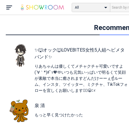
All
Recomme
✨🐺オック🐺LOVEBITES女性5人組ヘビメタ
バンド✨
りあちゃんは優しくてメチャクチャ可愛いですよ
(´∀｀*)ﾎﾟｯ💖🫶いつも元気いっぱいで明るくて笑顔
が素敵で本当に癒されますどんだけーーぇ☝ルー
ム、インスタ、ツイッター、ミクチャ、TikTokフォ
ローを宜しくお願いします🙇‍♂️😁ﾆｨ
泉 清
もっと早く見つけたかった