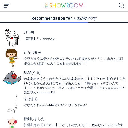
Recommendation for くわがたです
ﾒｶﾞﾈ男
【定期】ちこかわいい
かなお🌺🦈
クワガタくん凄いです🫣 コンテストの応援ありがとう！ これからも頑
張るよ💪 ぽぽーたん！どもおおおおおお！！
UMA(うま)
わああああくうぅわがたさんだあああああ！！！！ﾌｩｩｯｯ‼️おめです！☝️
( ᐕ)くわがたさん誰とでも！宇宙人とも！？喋れちゃうすごい人で
す！！くわがたさんがいるところはパーティ会場！！どもおおおおお!!!
ぽぽさんFoooooo‼️⤴︎︎⤴︎︎
すけまる
かなおかわいい UMA かわいい ひろかわいい
閉鎖しました
沖縄出身の【くーわー】こと くわがたくん！！ 色んなルームに出没す