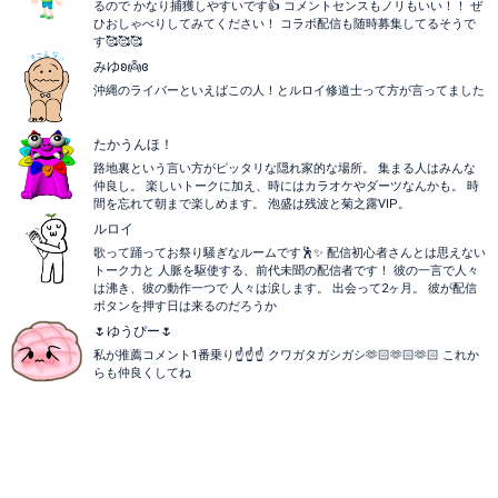
るので かなり捕獲しやすいです👍 コメントセンスもノリもいい！！ ぜ
ひおしゃべりしてみてください！ コラボ配信も随時募集してるそうで
す🥰🥰🥰
みゆʚ👼ɞ
沖縄のライバーといえばこの人！とルロイ修道士って方が言ってました
たかうんほ！
路地裏という言い方がピッタリな隠れ家的な場所。 集まる人はみんな
仲良し。 楽しいトークに加え、時にはカラオケやダーツなんかも。 時
間を忘れて朝まで楽しめます。 泡盛は残波と菊之露VIP。
ルロイ
歌って踊ってお祭り騒ぎなルームです🕺✨ 配信初心者さんとは思えない
トーク力と 人脈を駆使する、前代未聞の配信者です！ 彼の一言で人々
は沸き、彼の動作一つで 人々は涙します。 出会って2ヶ月。 彼が配信
ボタンを押す日は来るのだろうか
🌷ゆうぴー🌷
私が推薦コメント1番乗り☝️☝️☝️ クワガタガシガシ🫶🏻🫶🏻🫶🏻 これか
らも仲良くしてね