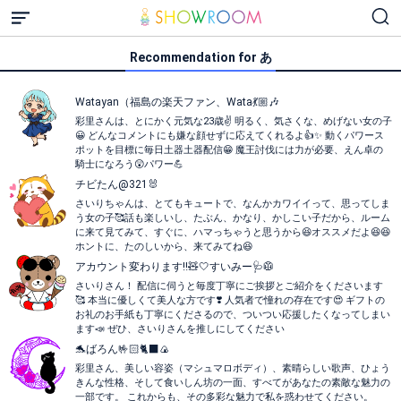
Recommendation for あ
Watayan（福島の楽天ファン、Wata💃🏼🎶
彩里さんは、とにかく元気な23歳✌ 明るく、気さくな、めげない女の子
😀 どんなコメントにも嫌な顔せずに応えてくれるよ👍✨ 動くパワース
ポットを目標に毎日土器土器配信😁 魔王討伐には力が必要、えん卓の
騎士になろう😲パワー💪
チビたん@321🐰
さいりちゃんは、とてもキュートで、なんかカワイイって、思ってしま
う女の子🥰話も楽しいし、たぶん、かなり、かしこい子だから、ルーム
に来て見てみて、すぐに、ハマっちゃうと思うから😆オススメだよ😆😆
ホントに、たのしいから、来てみてね😆
アカウント変わります‼️🧸🤍すいみー🩺🥼
さいりさん！ 配信に伺うと毎度丁寧にご挨拶とご紹介をくださいます
🥰 本当に優しくて美人な方です❣️ 人気者で憧れの存在です😍 ギフトの
お礼のお手紙も丁寧にくださるので、ついつい応援したくなってしまい
ます📣 ぜひ、さいりさんを推しにしてください
🐬ばろん🤟🏻🐈‍⬛🍙
彩里さん、美しい容姿（マシュマロボディ）、素晴らしい歌声、ひょう
きんな性格、そして食いしん坊の一面、すべてがあなたの素敵な魅力の
一部です。 これからも、その多彩な魅力で私を惑わせてください。