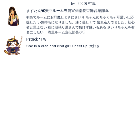
by 〇〇GPT風
ますたん🕊‎美亜ルーム専属‎宣伝部長︎︎🤍舞台感謝🙏
初めてルームにお邪魔しときにさいり ちゃんめちゃくちゃ可愛いし応
援した い気持ちになりました。凄く優しくて 惚れ込んでました。初心
者と思えない 程に頑張り屋さんで負けず嫌いもある さいりちゃんを有
名にしたい！ 彩里ルーム宣伝部長♡♡
Patrick *TW
She is a cute and kind girl! Cheer up! 大好き