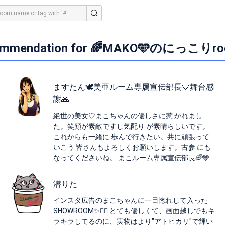
ommendation for 🌈MAKO🩵のにっこりro
ますたん🕊‎美亜ルーム専属‎宣伝部長︎︎🤍舞台感
謝🙏
絶世の美女♡まこちゃんの優しさに惹 かれまし
た。笑顔が素敵ですし気配り が素晴らしいです。
これからも一緒に 歩んで行きたい。共に頑張って
いこう 皆さんもよろしくお願いします。古参 にも
なってくださいね。 まこルーム専属宣伝部長🌈🩵
潜りた
インスタ広告のまこちゃんに一目惚れして入った
SHOWROOM✨👰‍♀️ とても優しくて、画面越しでもキ
ラキラしてるのに、実物はより"アトヒカリ"で輝い