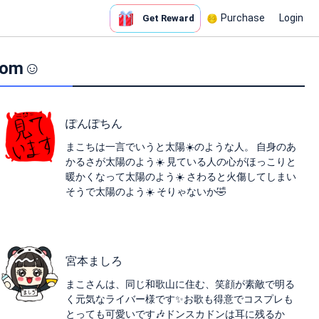
Purchase
Login
Get Reward
om☺︎
ぽんぽちん
まこちは一言でいうと太陽☀️のような人。 自身のあ
かるさが太陽のよう☀️ 見ている人の心がほっこりと
暖かくなって太陽のよう☀️ さわると火傷してしまい
そうで太陽のよう☀️ そりゃないか🤣
宮本ましろ
まこさんは、同じ和歌山に住む、笑顔が素敵で明る
く元気なライバー様です✨️お歌も得意でコスプレも
とっても可愛いです🎶ドンスカドンは耳に残るか