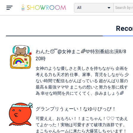
All
Rec
わんた😴@女神まこ🌈🩵特別番組出演8/8
20時
女神のような優しさと美しさを持ちながら 企画を
考える力も天才的 仕事、家事、育児をしながら 少
ない時間で配信もがんばっている 超がんばり屋の
最高＆最強ママ🩵 まこちの想いと努力を形に残す
為 幸せな時間を共にてくてく、歩みましょう🌈
グランプリうぇーい！なゆりぴっぴ！
可愛ええ、おもろい！！まこちゃん！♡♡ であえ
てよかった！実物は可愛すぎて破壊力抜群です。
まこちゃんルームに来たら大爆笑しちゃいます！