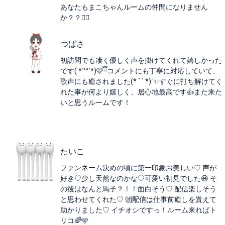
あなたもまこちゃんルームの仲間になりません
か？？👯‍♀️
つばさ
初訪問でも凄く優しく声を掛けてくれて嬉しかった
です( *´꒳`*)🩷ྀིコメントにも丁寧に対応していて、
歌声にも癒されました(* ´ ` *)ᐝ✨すぐに打ち解けてく
れた事が何より嬉しく、居心地最高です👍また来た
いと思うルームです！
たいこ
ファンネーム決めの頃に第一印象お美しい♡ 声が
好き♡少し天然なのかな♡可愛い初見でした😆 そ
の後はなんと馬子？！！面白そう♡ 配信楽しそう
と思わせてくれた♡ 朝配信は仕事前癒しを貰えて
助かりました♡ イチオシですっ！ルーム来ればト
リコ🌈🩵