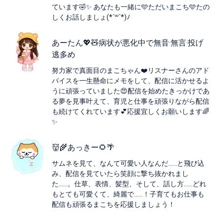
ています🤣✨ あなたも一緒に🩵ただいまこち🩵たの
しくお話しましょ(*´꒳`*)ﾉ
あーたん💖🧸病状が悪化中で無音·無言·投げ
逃多め
努力家で真面目のまこちゃん❤️リスナーさんのアド
バイスを一生懸命にメモをして、配信に活かせるよ
うに頑張っていました😍配信を始めたきっかけであ
る夢を見事叶えて、育児と仕事を頑張りながら配信
も続けてくれています💕応援宜しくお願いします🌈
✨
👹🌾あっきー🌻🌴
サムネを見て、なんて可愛い人なんだ……と飛び込
み、配信を見ていたら笑顔に撃ち抜かれまし
た……。仕草、表情、髪型、そして、話し方……どれ
もとても可愛くて、綺麗で……！子育てもお仕事も
配信も頑張るまこちを応援しましょう！