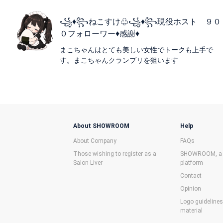
꧁♦꧂ねこすけ♧꧁♦꧂現役ホスト ９０
０フォローワー♦感謝♦
まこちゃんはとても美しい女性でトークも上手で
す。まこちゃんクランプリを狙います
About SHOWROOM
Help
About Company
FAQs
Those wishing to register as a
SHOWROOM, a f
Salon Liver
platform
Contact
Opinion
Logo guideline
material