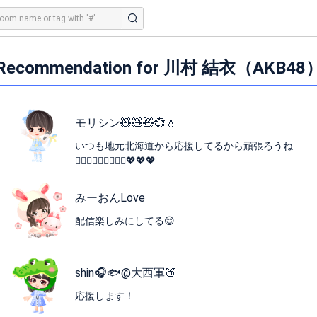
Recommendation for 川村 結衣（AKB48
モリシン🧸🧸🧸💞💧
いつも地元北海道から応援してるから頑張ろうね
🙆🏻‍♀️🙆🏻‍♀️🙆🏻‍♀️💖💖💖
みーおんLove
配信楽しみにしてる😊
shin🎧🐟@大西軍🍑
応援します！