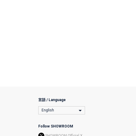
言語 / Language
English
Follow SHOWROOM
SHOWROOM Official X