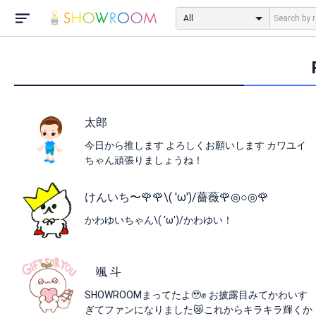
All
太郎
今日から推します よろしくお願いします カワユイ
ちゃん頑張りましょうね！
けんいち〜🌹🌹\( 'ω')/薔薇🌹◎○◎🌹
かわゆいちゃん\( 'ω')/かわゆい！
颯 斗
SHOWROOMまってたよ🥹✊ お披露目みてかわいす
ぎてファンになりました😿これからキラキラ輝くか