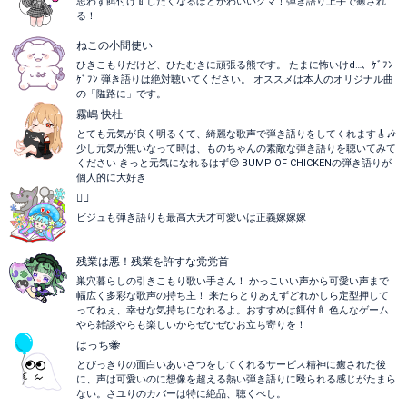
思わず餌付け🍼したくなるほどかわいいクマ！弾き語り上手で癒され
る！
ねこの小間使い
ひきこもりだけど、ひたむきに頑張る熊です。 たまに怖いけd…、ｹﾞﾌﾝ
ｹﾞﾌﾝ 弾き語りは絶対聴いてください。 オススメは本人のオリジナル曲
の「隘路に」です。
霧嶋 快杜
とても元気が良く明るくて、綺麗な歌声で弾き語りをしてくれます🎸🎶
少し元気が無いなって時は、ものちゃんの素敵な弾き語りを聴いてみて
ください きっと元気になれるはず😌 BUMP OF CHICKENの弾き語りが
個人的に大好き
ぺ⃝
ビジュも弾き語りも最高大天才可愛いは正義嫁嫁嫁
残業は悪！残業を許すな党党首
巣穴暮らしの引きこもり歌い手さん！ かっこいい声から可愛い声まで
幅広く多彩な歌声の持ち主！ 来たらとりあえずどれかしら定型押して
ってねぇ、幸せな気持ちになれるよ。おすすめは餌付🍼 色んなゲーム
やら雑談やらも楽しいからぜひぜひお立ち寄りを！
はっち🐝
とびっきりの面白いあいさつをしてくれるサービス精神に癒された後
に、声は可愛いのに想像を超える熱い弾き語りに殴られる感じがたまら
ない。さユりのカバーは特に絶品、聴くべし。