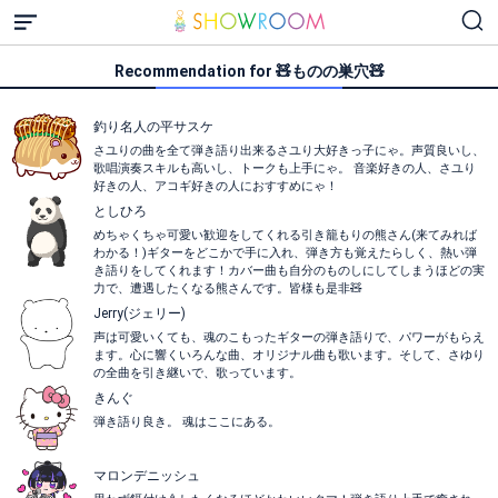
Recommendation for 🧸ものの巣穴🧸
釣り名人の平サスケ
さユりの曲を全て弾き語り出来るさユり大好きっ子にゃ。声質良いし、
歌唱演奏スキルも高いし、トークも上手にゃ。 音楽好きの人、さユり
好きの人、アコギ好きの人におすすめにゃ！
としひろ
めちゃくちゃ可愛い歓迎をしてくれる引き籠もりの熊さん(来てみれば
わかる！)ギターをどこかで手に入れ、弾き方も覚えたらしく、熱い弾
き語りをしてくれます！カバー曲も自分のものしにしてしまうほどの実
力で、遭遇したくなる熊さんです。皆様も是非🧸
Jerry(ジェリー)
声は可愛いくても、魂のこもったギターの弾き語りで、パワーがもらえ
ます。心に響くいろんな曲、オリジナル曲も歌います。そして、さゆり
の全曲を引き継いで、歌っています。
きんぐ
弾き語り良き。 魂はここにある。
マロンデニッシュ