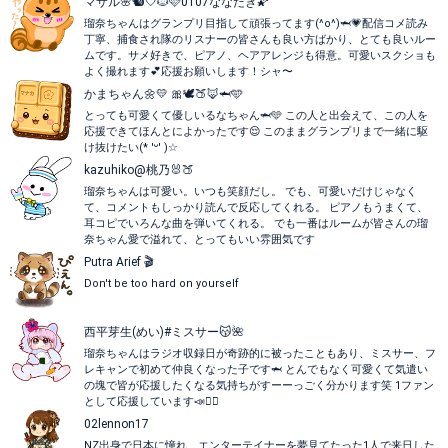
マサル🌸🐿️🤍🐱🩷0107ななたき🌠
瑠奈ちゃんはグランプリ目指して頑張ってます(^o^)🦈💗配信コメ読み
丁寧、捕食され隊のリスナーの皆さんも良い方ばかり、とても良いルー
ムです。サメ好きで、ピアノ、ヘアアレンジも得意。可愛いスクショも
よく撮れます💕応援お願いします！シャ〜
かまちゃん🌼💛 🎀🕊‎🍑🦊🦈️🩵
とっても可愛くて優しいるなちゃん🦈️🩵 この人と出会えて、この人を
応援できてほんとによかったです😌 このままグランプリまで一緒に駆
け抜けたい(* 'ᵕ' )☆
kazuhiko@桃乃🐰🍑
瑠奈ちゃんは可愛い。いつも笑顔だし。 でも、可愛いだけじゃなく
て、コメントもしっかり読んで反応してくれる。 ピアノもうまくて、
耳コピでいろんな曲を弾いてくれる。 でも一番はルームが皆さんの瑠
奈ちゃん愛で溢れて、とってもいい雰囲気です
Putra Arief 🎬
Don't be too hard on yourself
西平芽生(めい)#ミスサー😽🌺
瑠奈ちゃんはラジオ収録日が奇跡的に被ったこともあり、ミスサー、フ
レキャンで初めて仲良くなった子です🦈 とんでもなく可愛くて気遣い
の塊で皆が応援したくなる気持ちがすーーっごく分かります笑 1ファン
として応援しています📣✊🏻
02lennon17
NZ出身で日本に憧れ、エンターテイナーを夢見てたった1人で来日した