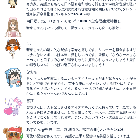
努力家。英語はもちろん日本語も違和感なく話せます☺️絶対音感で聴い
た曲を耳コピで弾くのは天賦の才能👏👏👏頭の回転もいいのでタレント
性も抜群👍目指せフレキャン2024GP🦈🩵
内田晟、姫川りさちゃん🎀🪈💘JUNON定谷君生涯神推し
瑠奈ちゃんはいつも優しくて温かくてスタイルも良いし素敵！
ま。
瑠奈ちゃんの魅力的な配信は幸せと癒しです。リスナーを捕食するオリ
ジナルなレスポンスは本当に愛おしいのです。皆様も『さめさーめぇさ
ーめぇ』と口ずさみながら瑠奈ちゃんに捕食されちゃいましょう！魔性
の瑠奈ちゃんにいっぱい魅了されちゃいましょう！
なおち
るなちは人を笑顔にするエンターテイナー☺️まだまだ知らないことがあ
るけど応援できる子です。 苦手な事にもチャレンジする精神はとても
尊敬でき見習いたいとこです。るなちを見て後悔させません、人生を豊
かにするライバーなのでみんな見てね！
雪猫
瑠奈さんは、人を楽しませるアイデアをたくさん持っていて、見ている
人たちを飽きさせません。とても優しくて、一人一人に対する思いやり
をさりげなく伝えてくれます。テンポのよいコメントの読み上げも聴い
ていて心地よいです。
あずたん@朝井一華、蓑原晴花、松本奈那(フレキャン26)
可愛い配信者さんです。 英語が上手く配信中も英語を話してくれま