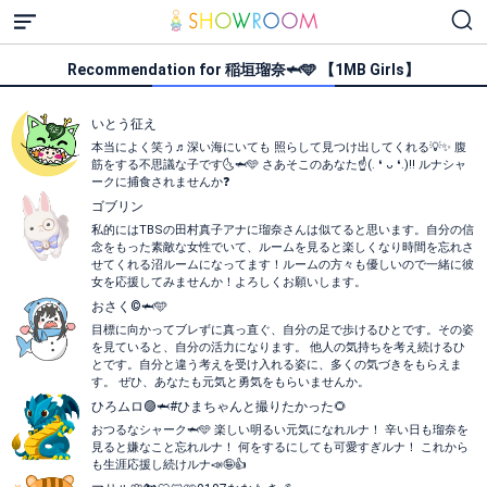
Recommendation for 稲垣瑠奈🦈🩵 【1MB Girls】
いとう征え
本当によく笑う♬深い海にいても 照らして見つけ出してくれる💡✨ 腹
筋をする不思議な子です🌜️🦈🩵 さあそこのあなた☝️(⁠.⁠ ⁠❛⁠ ⁠ᴗ⁠ ⁠❛⁠.⁠)‼️ ルナシャ
ークに捕食されませんか❓️
ゴブリン
私的にはTBSの田村真子アナに瑠奈さんは似てると思います。自分の信
念をもった素敵な女性でいて、ルームを見ると楽しくなり時間を忘れさ
せてくれる沼ルームになってます！ルームの方々も優しいので一緒に彼
女を応援してみませんか！よろしくお願いします。
おさく©️🦈🩵
目標に向かってブレずに真っ直ぐ、自分の足で歩けるひとです。その姿
を見ていると、自分の活力になります。 他人の気持ちを考え続けるひ
とです。自分と違う考えを受け入れる姿に、多くの気づきをもらえま
す。 ぜひ、あなたも元気と勇気をもらいませんか。
ひろムロ🟣🦈#ひまちゃんと撮りたかった🌻
おつるなシャーク🦈🩵 楽しい明るい元気になれルナ！ 辛い日も瑠奈を
見ると嫌なこと忘れルナ！ 何をするにしても可愛すぎルナ！ これから
も生涯応援し続けルナ📣🤪👍