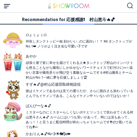
Recommendation for 応援感謝❗️ 村山恵斗🔥🏀
ᜊょぅょぅᜊ
仲良しタンクトッピー🎽 顔がいい…のに面白い！？ Mr.タンクトップが
No.1👑 ノリがよく泣き虫な可愛い子です
あやか
頑張り屋で皆に幸せを届けてくれる人🍀タンクトップ村山のインパクト
も然ることながら園長にしか出せないワードチョイスで釘付けに👀✨温
かい言葉や園長弄りが飛び交う素敵なルームです☺️#村山園長とチーム
村山がNo.1一緒に夢を応援しましょう🏆
すず🔥🏀@村山応援団取締相談役
彼はイケメンであるのは見ての通りだが、さらに面白さも加わっている
とんでもイケメンである。こんなイケメン中々いないのではないか！
ばんび〜な🔥🏀
ミスターなのにミスターらしくないボケとツッコミで笑わせてくれる村
山恵斗さん🔥🏀 ルームにはいつも笑いがあって、時には涙もあって、
あっ！！と言うまに配信時間が終わっちゃうルームです❣️ぜひ覗いてみ
てね❣️👀
かおりん🔥🏀👓️🍋🌟🐘🗽👑