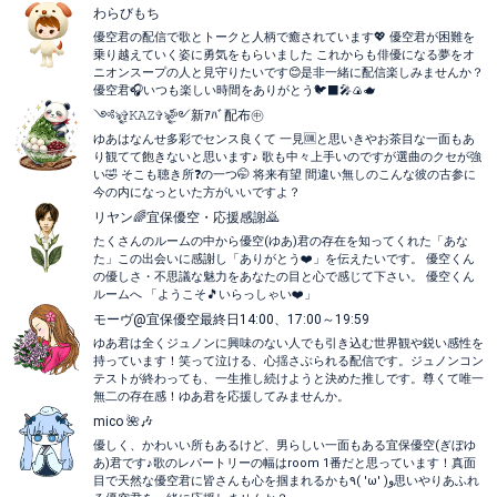
わらびもち
優空君の配信で歌とトークと人柄で癒されています💖 優空君が困難を
乗り越えていく姿に勇気をもらいました これからも俳優になる夢をオ
ニオンスープの人と見守りたいです😊是非一緒に配信楽しみませんか？
優空君🎧いつも楽しい時間をありがとう🐦⬛️🎤🍙🫖
༺ৡۣ✞𝙺𝙰𝚉✞ৡۣۜ༻新ｱﾊﾞ配布㊥
ゆあはなんせ多彩でセンス良くて 一見🆒と思いきやお茶目な一面もあ
り観てて飽きないと思います♪ 歌も中々上手いのですが選曲のクセが強
い🤣 そこも聴き所❓️の一つ🤭 将来有望 間違い無しのこんな彼の古参に
今の内になっといた方がいいですよ？
リヤン🌈宜保優空・応援感謝🙇
たくさんのルームの中から優空(ゆあ)君の存在を知ってくれた「あな
た」この出会いに感謝し「ありがとう❤️」を伝えたいです。 優空くん
の優しさ・不思議な魅力をあなたの目と心で感じて下さい。 優空くん
ルームへ 「ようこそ🎵いらっしゃい❤️」
モーヴ@宜保優空最終日14:00、17:00～19:59
ゆあ君は全くジュノンに興味のない人でも引き込む世界観や鋭い感性を
持っています！笑って泣ける、心揺さぶられる配信です。ジュノンコン
テストが終わっても、一生推し続けようと決めた推しです。尊くて唯一
無二の存在感！ゆあ君を応援してみませんか。
mico 🌺🎶
優しく、かわいい所もあるけど、男らしい一面もある宜保優空(ぎぼゆ
あ)君です♪歌のレパートリーの幅はroom 1番だと思っています！真面
目で天然な優空君に皆さんも心を掴まれるかも٩( 'ω' )و思いやりあふれ