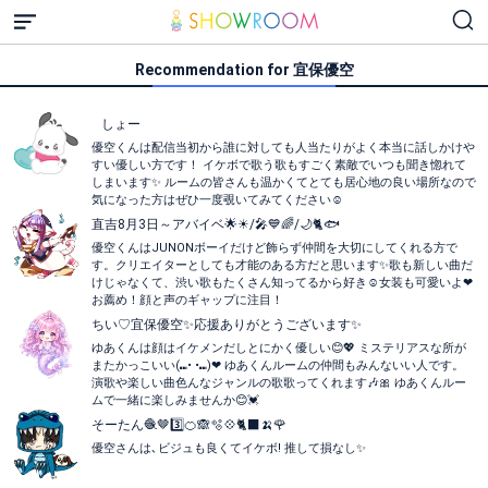
Recommendation for 宜保優空
⠀しょー
​優空くんは配信当初から誰に対しても人当たりがよく本当に話しかけや
すい優しい方です！ イケボで歌う歌もすごく素敵でいつも聞き惚れて
しまいます✨ ルームの皆さんも温かくてとても居心地の良い場所なので
気になった方はぜひ一度覗いてみてください☺️
直吉8月3日～アバイベ🌟☀/🎤💙🌈/🌙🐈️🐟
優空くんはJUNONボーイだけど飾らず仲間を大切にしてくれる方で
す。クリエイターとしても才能のある方だと思います✨️歌も新しい曲だ
けじゃなくて、渋い歌もたくさん知ってるから好き☺️女装も可愛いよ❤
お薦め！顔と声のギャップに注目！
ちい♡宜保優空✨応援ありがとうございます✨
ゆあくんは顔はイケメンだしとにかく優しい😊💖 ミステリアスな所が
またかっこいい(⑉• •⑉)❤︎ ゆあくんルームの仲間もみんないい人です。
演歌や楽しい曲色んなジャンルの歌歌ってくれます🎶🎀 ゆあくんルー
ムで一緒に楽しみませんか😊💓
そーたん🧶🤎3️⃣🍊🙈︎🫧‪‪💠🐈‍⬛🍌🌹
優空さんは､ビジュも良くてイケボ! 推して損なし✨