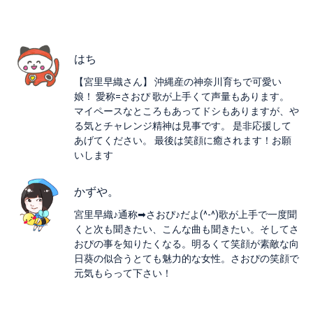
はち
【宮里早織さん】 沖縄産の神奈川育ちで可愛い
娘！ 愛称=さおぴ 歌が上手くて声量もあります。
マイペースなところもあってドシもありますが、や
る気とチャレンジ精神は見事です。 是非応援して
あげてください。 最後は笑顔に癒されます！お願
いします
かずや。
宮里早織♪通称➡さおぴ♪だよ(^-^)歌が上手で一度聞
くと次も聞きたい、こんな曲も聞きたい。そしてさ
おぴの事を知りたくなる。明るくて笑顔が素敵な向
日葵の似合うとても魅力的な女性。さおぴの笑顔で
元気もらって下さい！