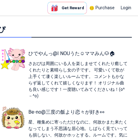
Purchase
Login
Get Reward
っぴ
ひでやんっ@I NOUうた☺️ママみん🐶🏠️
さおぴは周囲にいる人を楽しませてくれたり癒して
くれたりと素晴らし女の子です。 可愛いくて歌が
上手くて凄く楽しいルームです。 コメントもかな
らず返してくれて嬉しくなります！ オリジナル曲
も良い感じです！一度聴いてみてくださいね！(o^
－^o)
Be-no@‪三度の飯より恋々が好き👀
星、種集めに寄っただけなのに、何故かまた来たく
なってしまう不思議な居心地。しばらく見ていって
も損しない、何故かホッとする。ルームです。気に