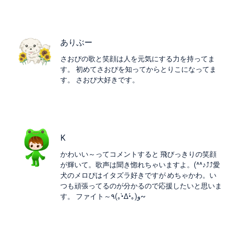
ありぶー
さおぴの歌と笑顔は人を元気にする力を持ってま
す。 初めてさおぴを知ってからとりこになってま
す。 さおぴ大好きです。
K
かわいい～ってコメントすると 飛びっきりの笑顔
が輝いて。歌声は聞き惚れちゃいますよ。(^^♪⤴︎⤴︎愛
犬のメロぴはイタズラ好きですが めちゃかわ。い
つも頑張ってるのが分かるので応援したいと思いま
す。 ファイト～٩(｡•̀Δ•́｡) و~