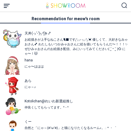
Recommendation for meow's room
天丼(っ'-')╮=͟͟͞͞🍚🍤
お絵描きが上手なねこさん🐈‍⬛です₍ᐢ⸝⸝› ‹⸝⸝ᐢ₎ 💓 優しくて、大好きなみゃ
おさん💕 わたしもいつかみゃおさんに絵を描いてもらうんだ〜！！！✨
ぜひみゃおさんのお絵描き配信、みにいってみてください( ˘͈ ᵕ ˘͈ )💞 に
ゃ〜！🐱
hana
にゃ〜ははは
あら
にゃ～♪
Kotolichan@れいわ新選組推し
仲良くしてもらってます。^ - ^
くー
自然と「にゃ～(ฅ'ω'ฅ)」と猫になりたくなるルーム♪。.:＊・゜