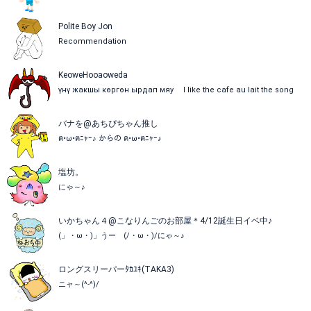
Polite Boy Jon
Recommendation
KeoweHooaoweda
үнү жакшы көргөн ырдап мяу I like the cafe au lait the song
バナを@あちぴちゃん推し
ฅ•ω•ฅﾆｬｰ♪ からの ฅ•ω•ฅﾆｬｰ♪
塩坊。
にゃ～♪
いかちゃん４@こなりんごのお部屋＊4/12誕生日イベ中♪
(」・ω・)」うー (/・ω・)/にゃ～♪
ロングスリーパーﾀｶﾕｷ(TAKA3)
ニャ～(^-^)/