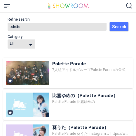
Refine search
Search
Category
Palette Parade
7人組アイドルグループPalette Paradeの公式配信ルームです。 【公式X】 https://x.com/O_PaletteParade 【公式Instagram】 https://www.instagram.com/o_paletteparade/ 【公式Youtube】 https://www.youtube.com/@paletteparade8917
比嘉ゆめの（Palette Parade）
Palette Parade 比嘉ゆめの
葵うた（Palette Parade）
Palette Parade 葵うた Instagram→ https://www.instagram.com/_aoiuta_/ Twitter→ https://twitter.com/uta_parepare