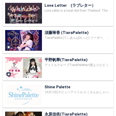
Love Letter (ラブレター）
Love Letter is a local idol from Thailand. The concept is sending a message of love through our performance. Our performance is influenced by J-pop so our original songs are written in both Thai and Japanese. どこかで君に届けたい愛のメッセージ「ラブレター」です。 タイで活動しているローカルアイドルです。 毎日私たちのメッセージで皆さんに笑顔を届けたいです。
須藤琳香 (TiaraPalette)
TiaraPalette (てぃあらぱれっと) リーダー、奇跡より澄んだブルー担当、 りんかりん こと、すどうりんか です💮 アイドルと俳優してます💫 #琳の永久指針 👈🏻個人タグ🏷𓈒𓏸︎ #ティアパレ 👈🏻ｸﾞﾙｰﾌﾟ用🏷𓈒𓏸︎ 2025/04/13 にデビューした地下アイドルグループです😌 活動拠点：TOKYO 🇯🇵 担当カラー：青 誕生日：8/4 特技→クラシックバレエ／フラダンス／側転 趣味→お散歩／おやつ探し／ティータイム／テーマパーク／漫画・アニメ etc…… ◆ 過去の映像出演⇒ GENERATIONS高校TV｜ 10万分の1｜GENERATIONS24時間TV｜ 青野くんに触りたいから死にたい｜etc…… ◆ 過去の舞台出演作品⇒ 超絶対青春合唱コメディ SING!｜絶対青春合唱コメディSING！！！｜この世は全部、嘘で出来ている｜ ‪✂︎‬------------ｷﾘﾄﾘ線-----------‪✂︎ 〜 各SNSアカウント紹介 〜 ぜひフォローよろしくお願いします！🌈 ◆ Ｘ(@rinka_linca) すどうりんか【TiaraPalette】 ⇒ https://x.com/rinka_linca?s=21&t=T2t4BqsC4htOxiz50c3f3Q ◆ Instagram (@linca.u_u) 須藤 琳香/sudo rinka ⇒ https://www.instagram.com/linca.u_u?igsh=aWgzNjIzMnFjZzE5&utm_source=qr ◆ TikTok(@rinka_linca) りんかりん ⇒ https://www.tiktok.com/@rinka_linca?_r=1&_t=ZS-95B8rOG3CRo
平野帆華(TiaraPalette)
アイドルグループTiaraPaletteの愛よりビビッドなピンク担当🎀 CroireOffice預かり所属の新人声優🎤︎︎ お酒と珈琲と占いがすき‪𓈒 𓂂𓏸 早押しクイズがだーいすき💡 自由気ままに配信します🙂‍↕️
Shine Palette
10月13日デビューアイドル たくさんおしゃべり✨ ワンマンデビューライブチケットはこちらから🤍🩵🩷💜❤️ https://tiget.net/events/422519
永原佳依(TiaraPalette)