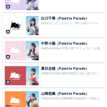
白川千尋（Palette Parade）
白色のにこにこヒロイン！💌 7人組アイドルグループ Palette Paradeの白川千尋です！ ｜福岡県出身｜#となりのちひろ ちーたんって呼んでください^ - ^✌🏻 Twitter : https://twitter.com/chi_parepare Instagram : instagram.com/shirakawa_chihiro TikTok : https://www.tiktok.com/@chitan_0330?_t=8pf2L3ofVzE&_r=1
中野小陽（Palette Parade）
palette paradeの中野小陽です☺︎ よろしくお願いします☺️❤︎ SNSフォローしてくれたら嬉しいです🌸 Twitter https://twitter.com/koharu_parepare Instagram https://www.instagram.com/koharu_parepare
夏目志穂（Palette Parade）
Palette Paradeの夏目志穂(なつめしほ)です！ ▼Instagram https://www.instagram.com/natsume_shiho/ ▼X https://twitter.com/shiho_parepare ▼TikTok https://www.tiktok.com/@natsume_shiho?_t=ZS-8t3eZbUCMTK&_r=1 ▼note https://note.com/natsume_shiho
山﨑悠楓（Palette Parade）
Palette Parade 山﨑悠楓 Instagram→ https://www.instagram.com/_yamasakiyuka_/ Twitter→ https://twitter.com/yuka_parepare