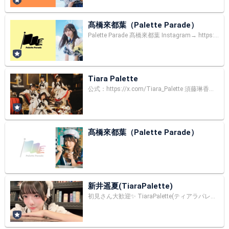
髙橋來都葉（Palette Parade）
Palette Parade 髙橋來都葉 Instagram→ https://www.instagram.com/takahashi_kotoha/ Twitter→ https://twitter.com/kotoha_parepare
Tiara Palette
公式：https://x.com/Tiara_Palette 須藤琳香：https://x.com/rinka_linca 新井遥夏：https://x.com/haruka_arai0811 永原佳依：https://x.com/Kae_Nagahara 平野帆華：https://x.com/hIrAno0o_
髙橋來都葉（Palette Parade）
新井遥夏(TiaraPalette)
初見さん大歓迎✨️ TiaraPalette(ティアラパレット) 夢より甘いパープル担当、はるしゃんこと新井遥夏です！💜 X→ https://x.gd/fyFTv Instagram→ https://x.gd/c68zV お話しよう〜⋆⸜♡⸝‍⋆ コメント待ってます♡