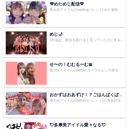
💜めためじ配信💛
美大生アイドルの∞lette(パレット)🎨の 紫色担当💜十六夜めたです✝️ ライブまであと2日‼️ ∞letteのみんなで日替わりでカウントダウン配信中😳 本日はなんと！めじちゃんとコラボ配信🎶 12月6日の21:00- 沢山コメントしてくれると嬉しいです⭐️ 初見さんも是非遊びに来てね✨🔰
めじ🌙
3月追記 配信を続けると言っていたのにすみません。またみなさんの前に立てるよう、頑張ります‼️またどこかでお会いできたら嬉しいです。🌟ありがとうございました🙇‍♂️✨ 美大生アイドル❣️∞lette黄色担当あおばめじです🌙 初見さん大歓迎！気軽におはなししましょう〜！🌟 https://vimeo.com/event/1414928
せ〜の！むむるーむ🎀
美大生アイドル∞letteのコーラルピンク担当、聖乃むむです
おかずはおあずけ！？ごはんぱくぱく
みあちぃ配信🍚
美大生アイドル∞lette🎨(パレット)の赤色担当！姫宮みあ🍒の配信ルームだよ〜！！ ゆる〜く雑談とかメンバーとコラボしながら楽しく配信してます♡#新人 #アイドル
💘多摩美アイドル愛々なる💘