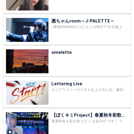
惠ちゃんroom～J-PALETTE～
J事務所NEWSのコピユニJ-PALETTE 応援よろしくお願いしますm(_ _)m twitter→@J_palette_ YouTube→https://youtu.be/r_Q1hxzOzD8
omelette
Lettering Live
カリグラフィーのスキルを上げるため、練習しています。 お好きな言葉や名前をお描きしますので、コメントにてリクエストください。 Instagram@moto.lettering
【ぼくキミProject】春夏秋冬彩歌の
四季彩Palette
春夏秋冬を彩る歌 ひととせあやか です！ ライバーとファンを題材にした楽曲 ｢ぼくとキミのものがたり｣のボーカル＆MV出演オーディション ｢ぼくキミProject｣ に参加しています 私自身も音楽活動やライブ配信アプリで配信をしていて、今まで色んなファンの方に支えられ、助けられて来ました そんなファンのみなさんにこの曲を届けたい！ 恩返しをしたいです あなたの応援が私の夢への道しるべ 応援よろしくお願いします うつ病、発達障害を抱えながら夢に向かって1歩1歩歩んでいます 同じ障害を持った人たちを照らす優しいお月様のような歌手になりたいです 好きなもの かりんとう饅頭、梅昆布茶、カフェオレ、きしめん、フィットチーネパスタ、生パスタ、兎、梟、シマエナガ、コザクラインコ、ハムスター 好きなアニメ アイカツ!(最推しいちご、あかり、ユリカ様)、プリキュア(最推しキュアフローラ、キュアエール、キュアラメール)、プリティーシリーズ(最推し涼野いと、らぁら)KING OF PRISM(最推しタイガ、シン)、CLANNAD、神風怪盗ジャンヌ、満月をさがして、ぴちぴちピッチ、明日のナージャ、おジャ魔女どれみ、セーラームーン、呪術廻戦 好きなアーティスト Aimer、EGOIST、花譜、ヰ世界情緒、富士葵、YuNi、Kalafina、奥華子、嵐、i☆Ris、ReoNa、STAR☆ANIS、AIKATU☆STARS、カンザキイオリ もるでお、理事さん、神田沙也加 etc. 好きな声優 前野智昭、細谷佳正、柿原徹也、小野賢章、蒼井翔太、花江夏樹、岡本信彦、内山昂輝、梅原裕一郎、市川蒼、緑川光、下野紘、小倉唯、悠木碧、日高里菜、鬼頭明里、島崎信長、杉山紀彰、伊東健人、井上和彦、 歌える曲 アイカツ!(最推しいちご、あかり、ユリカ様)、プリキュア(最推しキュアフローラ、キュアエール、キュアラメール)、プリティーシリーズ(最推し涼野いと、らぁら)、平成戦隊シリーズ、平成仮面ライダーシリーズ、ガンダムシリーズ、CLANNAD、シャドーハウス、田村ゆかり、蒼井翔太、宮野真守、茅原実里、鬼頭明里 etc. 声真似 茅原実里の歌真似 とある科学の超電磁砲 白井黒子 Re:ゼロから始める異世界生活 ベアトリクス 虹ヶ咲学園スクールアイドル同好会 天王寺璃奈 Fateシリーズ イリヤスフィール・フォン・アインツベルン etc. プレイ中ゲーム ツイステッドワンダーランド(最推しレオナおじたん) ニャッホとパズル ホームエスケープ ガーデンエスケープ 音域が広いので、男性キーでも女性キーでも歌うことができます 声色や感情を込めて歌うのが得意です🌸 入室時 こんばんぬ、おはやんぬ 退室時 おつとせさま ぼくキミProjectオーディションって？ https://enpass.co.jp/bokukimi/ 🌸ライブ情報🌸 春夏秋冬彩歌 １ｓｔワンマンライブ ～始まりはこの場所から～ 日程 2021年 8月9日(月) 18:45～19:45 あさがやドラムYouTubeチャンネルにて無料配信 アーカイブ残ります https://youtu.be/mVDJwrtAbOQ 視聴料は無料ですが、応援したい！聴いてよかったと思ってくださった方は、BOOTHにて 応援投げ銭チケットや、ブロマイド、チェキを販売しております https://t.co/ULNoi4SepF 投げ銭等の購入については期限がありませんので、お好きなタイミングでライブを視聴して頂いて、購入してください！ アーカイブ残りますので、いつでもお好きな時間に視聴できます チェキやブロマイドは、当日撮影したものになります どの写真が届くかは秘密です♪ 何種類になるかも秘密です♪ ご購入の際は、BOOTHのメッセージで記入するお名前を送ってください 春夏秋冬彩歌 twitter https://t.co/5aYjKjTzAh 音源提供 生音風カラオケ屋様 https://t.co/6MaHrAkdyb shion0121様 https://t.co/yX5nR0UORH 春夏秋冬彩歌初のワンマンライブが、春夏秋冬彩の始まりの場所、あさがやドラムで開催します！ コロナ禍でなかなか歌をお届けできない今、少しでもこの歌が、あなたに届きますように リアルタイムで視聴される方は、一緒にコメントで盛り上がっていただけると嬉しいです♪