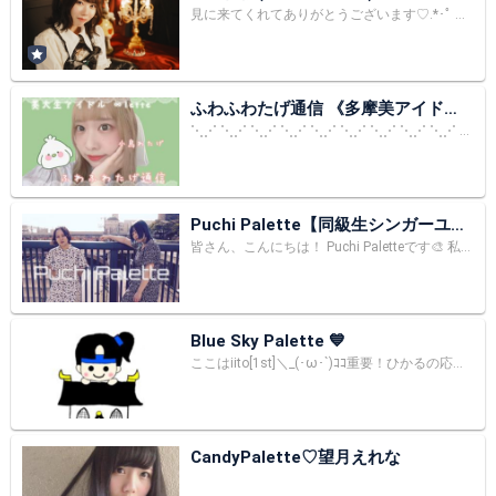
見に来てくれてありがとうございます♡.*･ﾟ TiaraPalette (ティアラパレット) 緑色担当、永原佳依（ながはら かえ）です！ Xはこちら👒 https://x.com/kae_nagahara?s=21 Instagram https://www.instagram.com/kae_nagahara ぜひフォローお願いします🫶🏻 今なら最古参…！！
ふわふわたげ通信 《多摩美アイド
ル・∞lette》
⋱⋰ ⋱⋰ ⋱⋰ ⋱⋰ ⋱⋰ ⋱⋰ ⋱⋰ ⋱⋰ ⋱⋰ ⋱⋰ ⋱⋰ ⋱⋰ ことりわたげです•ө• 多摩美大学でアイドルをやっています❣️ ✦∞lette✦（@8lette__）のミントグリーン担当🍀💚 活動は来年の2月いっぱいまで！🥲 #ふわふわたげ通信 #多摩美アイドル
Puchi Palette【同級生シンガーユニ
ット】
皆さん、こんにちは！ Puchi Paletteです🎨 私達は小学生の頃からの同級生シンガーユニットです！ 2023/8/1から毎日配信START！ こちらのルームでは基本的にメンバーの2人が交代で配信を行っています♪ どちらに会えるかはその日次第！ スケジュールが合えば2人揃ってやります🎨 ◆メンバー◆ 🪼RicoSea(シンガーソングライター) 青とエモの陰キャ。だいぶこだわり強め。 情緒不安定な歌をよく作っています。 好きな食べ物はカレー。水を常に飲んでいる。 🥤のぞみ。(ソロシンガー) 今日もぼちぼち！でお馴染み。わりと大雑把。 POPで可愛い曲がバッチリハマる◎ 好きな食べ物はポテト。コーラを与えると喜ぶ。 それぞれ個人でも音楽活動を行っています。 性格も歌い方もまるで正反対、 だけど相性ピッタリ！？ シンガーとしての歌唱力は勿論のこと、 2人にしか出せない独特の空気感が最大の魅力。 ◆経歴◆ 2018年11月にユニット結成し、2度のワンマンライブとクラウドファンディングを成功させる等積極的に活動していたが、2020年10月に1度解散した。 約2年の空白期間を経て2023年ついに再始動！ 新しくなったキャンバスに、カラフルな快進撃を撒き散らす！！！ 【 🎨お知らせ🎨 】 2023年4月にクラウドファンディングを実施。 目標金額を達成し、現在ミニアルバムを制作中♪ 完成をお楽しみに！ 2023年12月8日(金) 南堀江Knaveにて初フルバンドワンマンライブの開催が決定しています！ 是非遊びに来てください！！
Blue Sky Palette 💙
ここはiito[1st]＼_(･ω･`)ｺｺ重要！ひかるの応援ルームですが気が向いたら雑談配信します｡暇な方は気軽にお立ち寄りください(ミッションの足しにでも)┏〇゛ ドライブ､パチ屋､競艇､海釣りが好物です🤣 誕生日 ６月10日(時の記念日)
CandyPalette♡望月えれな