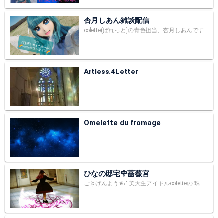
杏月しあん雑談配信
∞lette(ぱれっと)の青色担当、杏月しあんです💙 本日は雑談配信🌈 ∞letteは12/8にラストライブをします🌟 この日のためにいろいろな方たちに支えられながらメンバーやスタッフの皆と切磋琢磨してきました。 私達美大生が創るアイドルの世界をぜひ見ていってください！ 【∞letteとは？】 私達は赤色担当兼プロデューサー・姫宮みあを中心に音楽、振り付け、衣装、映像すべてを美大生が手掛けているセルフプロデュースアイドルです！ 今年7月からyoutube、SNSなどを中心に活動をしています✨ 只今YouTubeや楽曲、グッズも展開しておりますので、よかったら見ていって下さい🌈 ・公式ツイッター https://twitter.com/8lette__?t=BgtJwLTbLAhD7gWU4ScGhQ&s=09 ・公式YouTube https://youtube.com/channel/UCCzG2-IlaxdxsjVyXG3ct0A ・クラファン（グッズはこちらから見れます🌟） https://camp-fire.jp/projects/view/496660?s=09
Artless.4Letter
Omelette du fromage
ひなの邸宅🌹薔薇宮
ごきげんよう❦˖° 美大生アイドル∞letteの 珠比奈雛乃です🌹！ Twitter、YouTubeやってるので 是非そちらも見ていってください❦˖° twitter→@hinano_8lette 私が作った曲も聞けるよ✨