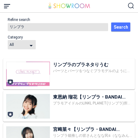
Refine search
Search
Category
リンプラのプラネタりうむ
パーツとパーツをつなぐプラモデルのように、 プラモデルとファンの皆さん、プラモデルと世界（＝プラネット）を つなぐアイドルを目指して組み立て中のグループです。 プラモデルの世界へ皆さんの背中を押す存在になるために、 その魅力をファンの皆さんと一緒に学び、 プラモデルの楽しさを世界中に広めていきます！
東恩納 瑠花【リンプラ・BANDAI
SPIRITS】
プラモアイドルのLINKL PLANET(リンプラ)所属 薔薇🌹アマゾナイト🏝担当
宮﨑菜々【リンプラ・BANDAI
SPIRITS】
リンプラ箱推しの皆さんとなな民s（ななみんず）の皆さんとプラモを語ったり、歌って楽しく過ごしたい💘 パーツとパーツをつなぐプラモデルのように、 プラモデルとファンの皆さん、プラモデルと世界（＝プラネット）を つなぐアイドルを目指して組み立て中のグループです。 プラモデルの世界へ皆さんの背中を押す存在になるために、 その魅力をファンの皆さんと一緒に学び、 プラモデルの楽しさを世界中に広めていきます！ LINKL PLANETの水色担当 《みやなな》こと宮﨑菜々です🐬 🌟誕生日 1月17日 🌟出身地 広島県 🌟趣味 お笑い・アニメ鑑賞、温泉巡り