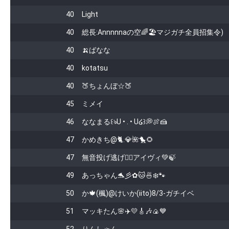
40
Light
40
総長:Annnnnaの空🌈🏖マジガチ全員招集令)
40
🍌ばなな
40
kotatsu
40
🍑ちょんぼ☆🍑
45
ミメイ
46
な‌‌‌‌‌なまる‌꒰ঌU • ․ • U໒꒱💭🍖🍰
47
かめきち@🐈.💎🌺🐤🌻
47
無音投げ逃げ🙇‍♀️アイヴィ💚🍃
49
あっちゃん🐬彡✿🐱🍜❄️🐾
50
か🍁(楓)@けいか(iito)8/3-ガチイベ
51
マッキたん🌸✈️💛🎸🎶🍙💙