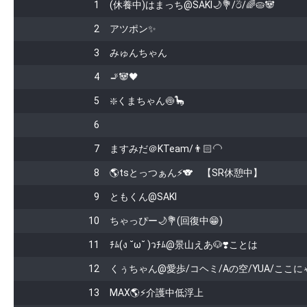
1
(休養中)はまっち@SAKI🌙💐/ඊ/🌈🥧🐼
黒区中目黒1-8-8 目黒F2ビル
ゼントは安全確認の為、スタッフが
2
アツポン✨
場合がございます。
3
みゅんちゃん
4
🚬🐼🖤
5
❇️くまちゃん🍥🦕
6
7
ますみだ＠KTeam/👨🏻‍🦲
8
🌎️tsとっつぁん⚡️🐨 【SR休憩中】
9
ともくん@SAKI
10
ちゃっぴー🌙💐(回復中😁)
11
ﾁﾑ(ง ˘ω˘ )วﾁﾑ@景山えあ🐶❣️ことは
12
くぅちゃん@愛歩/コヘミ/Aの空/YUA/ここに
13
MAX🌎⚡️介護中低浮上