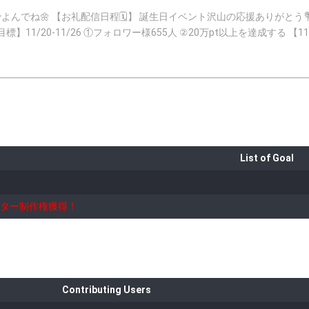
お伝えします🙏 【参加中のイベント】11/20
して
対されており、配信する際は、親にバレないようにすごく小さな声で配
しています。 ※用事がある際は変更になる場合もあります。その際は、
ーキ ・将来の夢 モデルとアパレルブ
をすること カフェ巡り ピアノ 【夢】 どんな服でも着こなせるモデルさんになり、洋服ブランドを立ち上げる
AKIという存在をより多くの方に知ってもらいたい、素敵なお洋服を作
に、美容やストレッチ、運動等日々自分磨きに専念し、毎日欠かさず行
List of Goal
張ります。わがままでマイペースな私ですが、夢を叶える為に日々全力で頑
方々です。お誕生日月には日頃の感謝を込めて、手紙を送らせて頂いています🌕
/10 ⑥ひろひろ 3/7 ⑦はまちっち 10/14 ⑧雅たん 6/1 ⑨ひでくまたん 3/2
ター制作権獲得！
るように頑張ります♪ファンマークつけて下さる方募集中です。 【さきちーむ】 レベル10以上の方へ毎月お名前
もらって頂けると嬉しいです。 【SNS】 ・Instagram https://instagram.com/s___.ki?igshid=1an7
位5位 プラチナライバー賞と審査員特別賞受賞 ・repleteファッション
の未知なる魅力を引き出します 2位 ・超超超倍増イベ 1位 50万pt達成＆
モデルオーディション4位 【フォロワー様】 START11/13 ・100人達成 12/17 ・200人達成 3/24 ・300人達
Contributing Users
SAKI(※必ず明記お願いします) ・住所 〒150-0061 東京都目