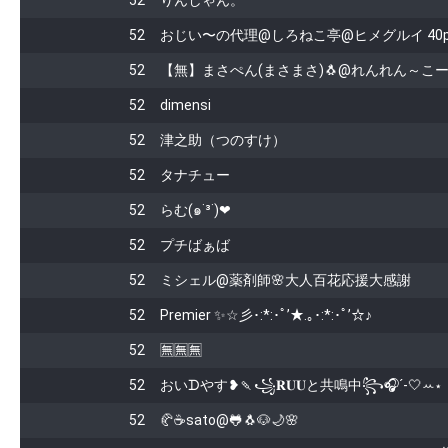
52
りんしゃん。
52
おじい〜の代理@しろねこ亭@ヒメグルイ 40p
52
【無】まさぺん(まさまさ)🐧@れんれん～こーこ
52
dimensi
52
津之助（つのすけ）
52
タナチュー
52
らむ(๑˙³˙)❤︎
52
プチばぁば
52
ミシェル@薬剤師🌸大人百花応援大感謝
52
Premier ✨☆彡･:*:･ﾟ’★.｡･:*:･ﾟ’☆♪
52
🈚️🈚️🈚️
52
おいᗪやす❥🍡꧁𝐑𝐔𝐔と共鳴中꧂🎧´‐‎🤍ꕀ⋆
52
🥐☕️sato@🐸🐧🐶🌙🌸