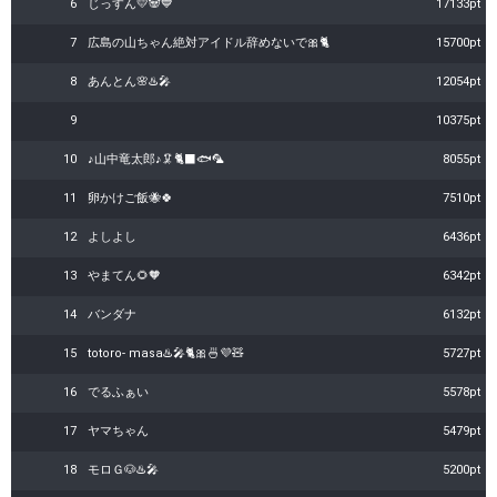
6
じっすん💛🐼💙
17133pt
7
広島の山ちゃん絶対アイドル辞めないで🎀🐈
15700pt
8
あんとん🌸♨️🎤
12054pt
9
10375pt
10
♪山中竜太郎♪🦑🐈‍⬛🐟🦜
8055pt
11
卵かけご飯🐝🍀
7510pt
12
よしよし
6436pt
13
やまてん🌻🧡
6342pt
14
バンダナ
6132pt
15
totoro- masa♨️🎤🐈️🎀🍜💜🧸
5727pt
16
でるふぁい
5578pt
17
ヤマちゃん
5479pt
18
モロＧ🐶♨️🎤
5200pt