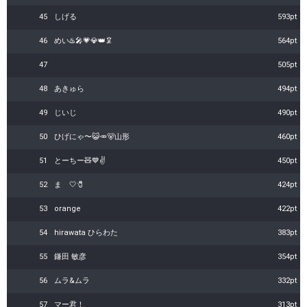
45
しげる
593pt
46
めい♨️🎤💗💎👑🦑
564pt
47
505pt
48
あきゅら
494pt
49
じいじ
490pt
50
ひげにゃ〜😺🥕🐻山形
460pt
51
とーちー🧸💙✌️
450pt
52
ま 🤍🧷
424pt
53
orange
422pt
54
hirawata ひらわた
383pt
55
鎌田 敏彦
354pt
56
ムラ&ムラ
332pt
57
マー君！
313pt