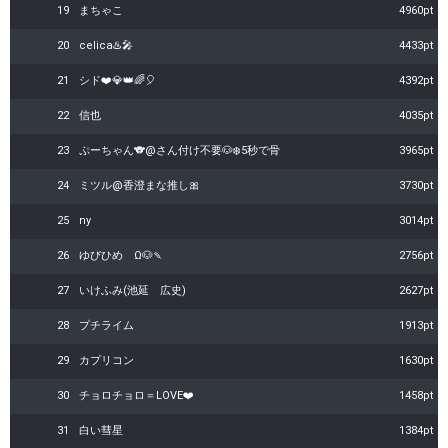
19
まちゃこ
4960pt
20
celica♨️🎤
4433pt
21
シド❤️💎👑🌈🎈
4392pt
22
信也
4035pt
23
ぷーちゃん🐨@さん付け不要🐶❄️5秒で骨
3965pt
24
ミツル@香澄まな推し🎀
3730pt
25
ny
3014pt
26
ゆびひめ Ω🐶🍡
2756pt
27
いけふみ(池延 広史)
2627pt
28
プチライム
1913pt
29
カプリコン
1630pt
30
チョロチョロ＝LOVE❤️
1458pt
31
白い彗星
1384pt