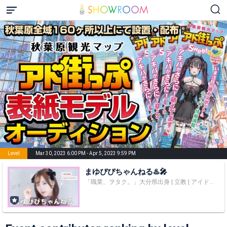
Level
Mar 30, 2023 6:00 PM - Apr 5, 2023 9:59 PM
まゆぴぴちゃんねる♨️🎤
「職業、ヲタク。」大分県出身 | 立教 | アイドルプロデューサー | 作詞家 | YouTube「まゆぴぴちゃんねる」企画・編集 | オールナイトニッポン出演 | LARME掲載 | ネッツトヨタ大分CM 女子アイドルが大好きです🧸 リクエストにお答えして何でも歌います🎀 お話しすることが大好きなので初見さんも気軽にコメントしてください♪ YouTubeのチャンネル登録もしていただけると非常に嬉しいです！ ❤︎コメントはできる限り全て読みます！ ❤︎歌唱中のコメントは可能な限りリアクションします。 ❤︎応援は無理のない範囲でよろしくお願いします。 Twitter▶︎@mayuyun93 Instagram▶︎pipichan_pipigram TikTok▶︎pipichan_pipitok