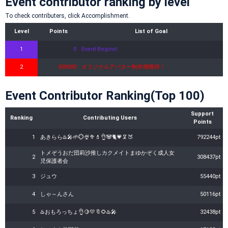
Event contributor ranking by level
To check contributers, click Accomplishment.
Level
Points
List of Goal
1
0
Event Begins!
2
500000
オリジナルアバター制作権獲得！
Event Contributor Ranking(Top 100)
Support
Ranking
Contributing Users
Points
1
あきらら♨️🎤🌱💮🍨🥦💄👌🐼🐈💗🦑🍑
792244pt
トメぞうおだ団莉沙推しカクメイトまゆかぞく成人女
2
308437pt
児保護者会
3
ジュウ
55440pt
4
しゃ～んさん
50116pt
5
♨️おもろっちょ👌🍋💛🔖🌻♨️🎤
32438pt