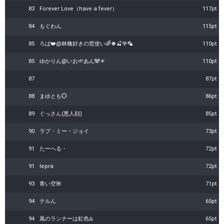
83
Forever Love（have a fever）
117pt
84
もぐわん
115pt
85
ろば❤️@林檎好きの窓使い🌈🍀🍒🌹🦜
110pt
85
ゆかりん@いお🌱あん🐼☀
110pt
87
87pt
88
まゆとも💮
86pt
89
ぐっさん(悪人顔)
85pt
90
ラブ・ミー・ジョイ
73pt
91
たーへる・
72pt
91
lepra
72pt
93
青い空🌺
71pt
94
テルん
65pt
94
風のランナーは虹色♨️
65pt