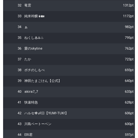
32
竜雲
1312pt
33
純米吟醸☀️🏡
1172pt
34
ぁ
982pt
35
ねくし♨♨️♨
795pt
36
愛のskyline
762pt
37
たか
723pt
38
ポチのしもべ
693pt
39
神田たまごけん【公式】
640pt
40
akira7_7
633pt
41
快速特急
628pt
42
ハルセ🍓👶🏻【YUM!-TUK!】
606pt
43
川島ベートーベン
600pt
44
ERI君
597pt