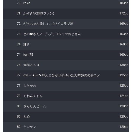
70
raka
183pt
71
かずき⚾️(野球ファン)
172pt
72
がっちゃん@しょこら/イコラブ沼
169pt
73
との❤️さん／（╹◡╹）Tシャツおじさん
163pt
74
輝き
160pt
74
tom75
160pt
76
大橋８６３
138pt
77
owl♡•ᴥ•♡🐾🐰えまひかり@ゆいぽん💸@のの@ニノ
125pt
77
しらかわ
125pt
79
くわんくゎん
124pt
80
きらりんビーム
120pt
80
とめ
120pt
80
ケンケン
120pt