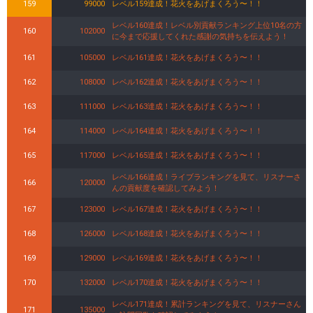
159
99000
レベル159達成！花火をあげまくろう〜！！
レベル160達成！レベル別貢献ランキング上位10名の方
160
102000
に今まで応援してくれた感謝の気持ちを伝えよう！
161
105000
レベル161達成！花火をあげまくろう〜！！
162
108000
レベル162達成！花火をあげまくろう〜！！
163
111000
レベル163達成！花火をあげまくろう〜！！
164
114000
レベル164達成！花火をあげまくろう〜！！
165
117000
レベル165達成！花火をあげまくろう〜！！
レベル166達成！ライブランキングを見て、リスナーさ
166
120000
んの貢献度を確認してみよう！
167
123000
レベル167達成！花火をあげまくろう〜！！
168
126000
レベル168達成！花火をあげまくろう〜！！
169
129000
レベル169達成！花火をあげまくろう〜！！
170
132000
レベル170達成！花火をあげまくろう〜！！
レベル171達成！累計ランキングを見て、リスナーさん
171
135000