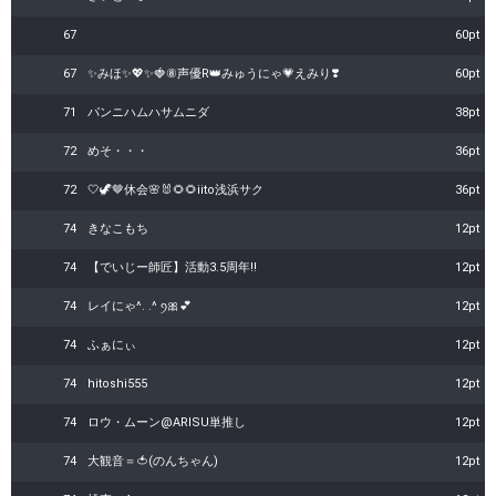
67
60pt
67
✨みほ✨💖✨🍓⑧声優R👑みゅうにゃ💗えみり❣️
60pt
71
パンニハムハサムニダ
38pt
72
めそ・・・
36pt
72
︎🤍🦖🤎︎休会🌸🐰🌻🌻iito浅浜サク
36pt
74
きなこもち
12pt
74
【でいじー師匠】活動3.5周年‼
12pt
74
レイにゃ^. .^ ꪆ🎀💕
12pt
74
ふぁにぃ
12pt
74
hitoshi555
12pt
74
ロウ・ムーン@ARISU単推し
12pt
74
大観音＝🍅(のんちゃん)
12pt