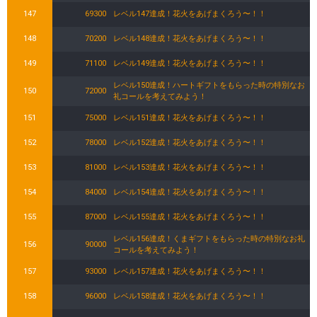
147
69300
レベル147達成！花火をあげまくろう〜！！
148
70200
レベル148達成！花火をあげまくろう〜！！
149
71100
レベル149達成！花火をあげまくろう〜！！
レベル150達成！ハートギフトをもらった時の特別なお
150
72000
礼コールを考えてみよう！
151
75000
レベル151達成！花火をあげまくろう〜！！
152
78000
レベル152達成！花火をあげまくろう〜！！
153
81000
レベル153達成！花火をあげまくろう〜！！
154
84000
レベル154達成！花火をあげまくろう〜！！
155
87000
レベル155達成！花火をあげまくろう〜！！
レベル156達成！くまギフトをもらった時の特別なお礼
156
90000
コールを考えてみよう！
157
93000
レベル157達成！花火をあげまくろう〜！！
158
96000
レベル158達成！花火をあげまくろう〜！！