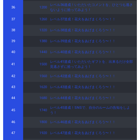
レベル36達成！いただいたコメントを、ひとつも逃さ
36
1200
ないように拾ってみよう！
37
1260
レベル37達成！花火をあげまくろう〜！！
38
1320
レベル38達成！花火をあげまくろう〜！！
39
1380
レベル39達成！花火をあげまくろう〜！！
40
1440
レベル40達成！花火をあげまくろう〜！！
レベル41達成！いただいたギフトを、出来るだけ全部
41
1500
見逃さずに拾ってみよう！
42
1560
レベル42達成！花火をあげまくろう〜！！
43
1620
レベル43達成！花火をあげまくろう〜！！
44
1680
レベル44達成！花火をあげまくろう〜！！
レベル45達成！SNSで、自分のルームの告知をしよ
45
1740
う！
46
1800
レベル46達成！花火をあげまくろう〜！！
47
1920
レベル47達成！花火をあげまくろう〜！！