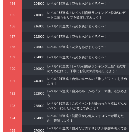
184
204000
レベル184達成！花火をあげまくろう〜！！
レベル185達成！レベル別貢献ランキング上位3名にデ
185
210000
ートに誘うセリフを披露してみよう！
186
216000
レベル186達成！花火をあげまくろう〜！！
187
222000
レベル187達成！花火をあげまくろう〜！！
188
228000
レベル188達成！花火をあげまくろう〜！！
189
234000
レベル189達成！花火をあげまくろう〜！！
レベル190達成！レベル別貢献ランキング上位1名の方
190
240000
のためだけに、丁寧にお礼の気持ちを伝えよう！
レベル191達成！自分のルームの「推しギフト」を決め
191
246000
よう！
レベル192達成！自分のルームの「テーマ曲」を決めよ
192
252000
う！
レベル193達成！このイベントが終わったら次はどんな
193
258000
イベントに出たいか考えてみよう！
レベル194達成！初配信から何人フォロワーが増えた
194
264000
か、確認しよう！
レベル195達成！自分だけのオリジナル挨拶を考えてみ
195
270000