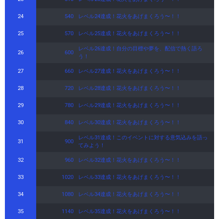
24
540
レベル24達成！花火をあげまくろう〜！！
25
570
レベル25達成！花火をあげまくろう〜！！
レベル26達成！自分の目標や夢を、配信で熱く語ろ
26
600
う！
27
660
レベル27達成！花火をあげまくろう〜！！
28
720
レベル28達成！花火をあげまくろう〜！！
29
780
レベル29達成！花火をあげまくろう〜！！
30
840
レベル30達成！花火をあげまくろう〜！！
レベル31達成！このイベントに対する意気込みを語っ
31
900
てみよう！
32
960
レベル32達成！花火をあげまくろう〜！！
33
1020
レベル33達成！花火をあげまくろう〜！！
34
1080
レベル34達成！花火をあげまくろう〜！！
35
1140
レベル35達成！花火をあげまくろう〜！！