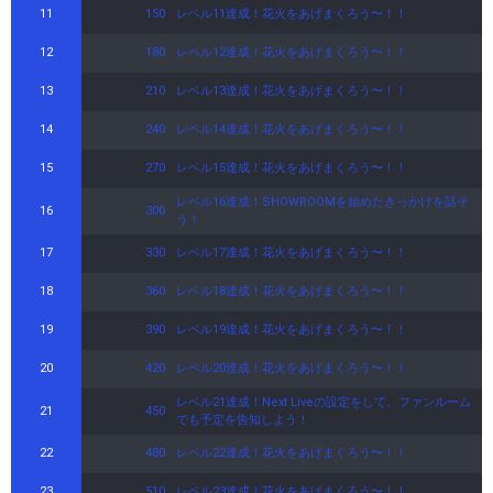
11
150
レベル11達成！花火をあげまくろう〜！！
12
180
レベル12達成！花火をあげまくろう〜！！
13
210
レベル13達成！花火をあげまくろう〜！！
14
240
レベル14達成！花火をあげまくろう〜！！
15
270
レベル15達成！花火をあげまくろう〜！！
レベル16達成！SHOWROOMを始めたきっかけを話そ
16
300
う！
17
330
レベル17達成！花火をあげまくろう〜！！
18
360
レベル18達成！花火をあげまくろう〜！！
19
390
レベル19達成！花火をあげまくろう〜！！
20
420
レベル20達成！花火をあげまくろう〜！！
レベル21達成！Next Liveの設定をして、ファンルーム
21
450
でも予定を告知しよう！
22
480
レベル22達成！花火をあげまくろう〜！！
23
510
レベル23達成！花火をあげまくろう〜！！