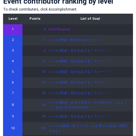
Event contributor ranking by level
To check contributers, click Accomplishment.
Level
Points
List of Goal
1
0
Event Begins!
2
1
レベル2達成！初花火おめでとう！
3
6
レベル3達成！花火をあげまくろう〜！！
4
12
レベル4達成！花火をあげまくろう〜！！
5
18
レベル5達成！花火をあげまくろう〜！！
6
24
レベル6達成！花火をあげまくろう〜！！
7
30
レベル7達成！花火をあげまくろう〜！！
レベル8達成！まずは元気よく自己紹介をしてみよう
8
60
（こまめにするのがGood！）
9
90
レベル9達成！花火をあげまくろう〜！！
レベル10達成！来てくださったお客さん全員に挨拶し
10
120
てみよう！