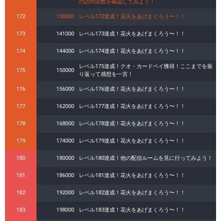
の訪問回数を確認してみよう！
172
138000
レベル172達成！花火をあげまくろう〜！！
173
141000
レベル173達成！花火をあげまくろう〜！！
174
144000
レベル174達成！花火をあげまくろう〜！！
レベル175達成！クオ・カードペイ獲得！ここまでを振
175
150000
り返って感想を一言！
176
156000
レベル176達成！花火をあげまくろう〜！！
177
162000
レベル177達成！花火をあげまくろう〜！！
178
168000
レベル178達成！花火をあげまくろう〜！！
179
174000
レベル179達成！花火をあげまくろう〜！！
180
180000
レベル180達成！他の配信ルームを見に行ってみよう！
181
186000
レベル181達成！花火をあげまくろう〜！！
182
192000
レベル182達成！花火をあげまくろう〜！！
183
198000
レベル183達成！花火をあげまくろう〜！！