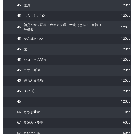
45
魔月
120pt
45
もろこし。1✿
120pt
初見ムサシ画家？☘️＠アラ還・女装（とんP）奴隷９
45
120pt
号🟣🐭
45
なんばあおい
120pt
45
元
120pt
45
シロちゃん🍑🍠
120pt
45
コオロギ 🍀
120pt
45
🐱もふまる🐱
120pt
45
‥(ﾃﾝﾃﾝ)
120pt
45
120pt
66
さち@🌚👑
118pt
67
‪‪🐰💓‪み〜🍓⑧
60pt
67
さいと〜🧊
60pt