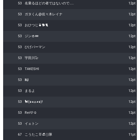
53
名乗るほどの者ではないので……
12pt
53
ガタくん@佐々木レイナ
12pt
53
おひつじ🍵🐕🐈
12pt
53
ジン🍚💤
12pt
53
ひげパーマン
12pt
53
宇田川🦭
12pt
53
TAKESHI
12pt
53
‪︎‬‪︎‪︎‬‪︎𝐁𝐉
12pt
53
まるよ
12pt
53
🐩(๑◕ܫ◕๑)!
12pt
53
Rei🩷☺︎︎︎︎
12pt
53
イェトン
12pt
67
こうたこ🐰👒㋷隊
11pt