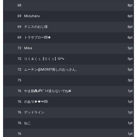
68
8pt
69
Mizuharu
6pt
69
テニスのおじ様
6pt
69
トラサブロー💌🍀
6pt
72
Mika
5pt
72
りく＆くぅ【りくぅ】🐶🐾
5pt
72
ムーチン@MORE*推しのおっさん。
5pt
75
3pt
76
やま姫👸🌈ｷﾞﾌﾒ送らないでね❌
1pt
76
のあ🫧🍀🍁🪽💌
1pt
76
デッドライン
1pt
76
ねこ
1pt
76
1pt