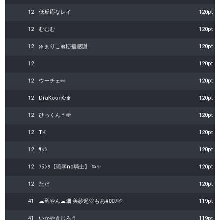
12
低反応なレイ
120pt
12
むむむ
120pt
12
🎀まりこ🎀応援感謝
120pt
12
120pt
12
ウーチェ👀
120pt
12
DraKoon☪️❄️
120pt
12
ひっくん＊🌱
120pt
12
TK
120pt
12
ｻｯｼ
120pt
12
ﾌﾗﾝｸ【琉李no騎士】 🦄✨
120pt
12
ただ
120pt
41
☁竜やん☁畑 美紗起🤍もあ#007🌱
119pt
41
いかやきじろう
119pt