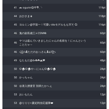
41
🚗 ogurin😋💜‪💐 ̖ ´-‬
119pt
44
おひさま☀️
118pt
45
ヨルミン@宇宙一！可愛いiitoモデルもも🍑🏹͙ 💞
116pt
46
鬼の副長歳三⚔️CSM🎋
60pt
ヤツは盗んでいきましたにゃんの名前を！にゃんという
46
60pt
ことだゃ～
46
꧁꒰ঌ🎗️ただのおっさん🎗️໒꒱꧂
60pt
49
なたもだ@☕⛺☘️🌋🧡
48pt
50
🐶🏠🐶🏠や～にゃん🐶🏠🐶🏠
24pt
50
かっちゃん
24pt
50
㊙️潜入捜査官 別班たかへぇ
24pt
53
おいもたん
12pt
53
@りりり⭐️夏妃利佳応援隊❤️
12pt