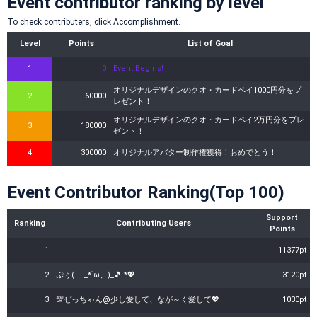
Event contributor ranking by level
To check contributers, click Accomplishment.
Level
Points
List of Goal
1
0
Event Begins!
オリジナルデザインのクオ・カードペイ1000円分をプ
2
60000
レゼント！
オリジナルデザインのクオ・カードペイ2万円分をプレ
3
180000
ゼント！
4
300000
オリジナルアバター制作権獲得！おめでとう！
Event Contributor Ranking(Top 100)
Support
Ranking
Contributing Users
Points
1
11377pt
2
ぷぅ( _*`ω、)_🎵.*💖
3120pt
3
💯ぜっちゃん@少し愛して、なが～く愛して💖
1030pt