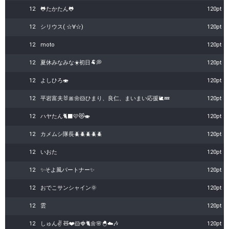
12
🐸たかたん🐸
120pt
12
シリウス( ☆∀☆)
120pt
12
moto
120pt
12
夏休みなみな☀️初日🐏💭
120pt
12
よしひろ🍣
120pt
12
平岩富夫🐰🎀🌼🐹ひまり、良仁、まいまい応援🐌💤
120pt
12
ハヤたん🐈‍⬛🩷😻🍣
120pt
12
カメムシ隊長🪲🪲🪲🪲🪲
120pt
12
いおた
120pt
12
✨️そよ風パートナー✨️
120pt
12
おでこサンシャイン🌞
120pt
12
雲
120pt
12
しゅん✌️ 🧸❤️🐹🍓🐈🌼🌸🐣☁️🎶
120pt