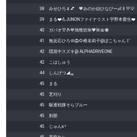
38
みせひろ🌷💕 🧡みのか🐹ひなぴー👶🍼💛💡
39
まる❤️💪JUNONファイナリスト宇野本愛生❤️
40
ガパオ🦒🎾💙旭惟吹🌺💖🌺🎀🐝
41
無反応ひろ＠🦁🌻椎名莉子@ぽこちゃん ｽﾞ
42
隠居中スズキ@ ALPHADRIVEONE
42
こはしゅう
44
しんげつ◢₄₆
45
まる
45
芝刈り
45
駆逐戦隊そらブルー
45
刹那
45
じゅんκ⁺