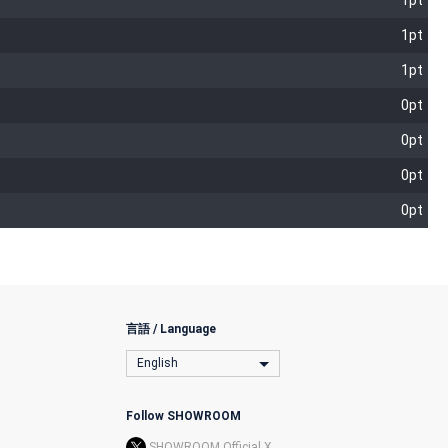
1pt
1pt
1pt
0pt
0pt
0pt
0pt
言語 / Language
English
Follow SHOWROOM
SHOWROOM Official X