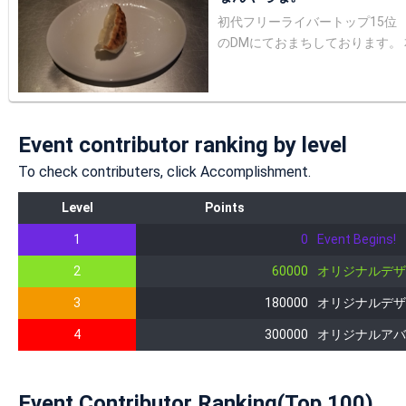
初代フリーライバートップ15位 (1339
のDMにておまちしております。 本日
れば、割引や特典としてお得なご案内をさせて頂けます いつ配信するのかわからないといっていた平成3
(令和2年4月) リスナー活動はしていたオヤジが、配信で何を話せばいいもの
インとなっています。 私が撮影した作品
しています♪ https://www.instagram.com/picture.world.japan/ YouTub
Event contributor ranking by level
ww.youtube.com/channel/UCz
To check contributers, click Accomplishment.
Level
Points
1
0
Event Begins!
2
60000
オリジナルデザ
3
180000
オリジナルデザ
4
300000
オリジナルアバ
Event Contributor Ranking(Top 100)