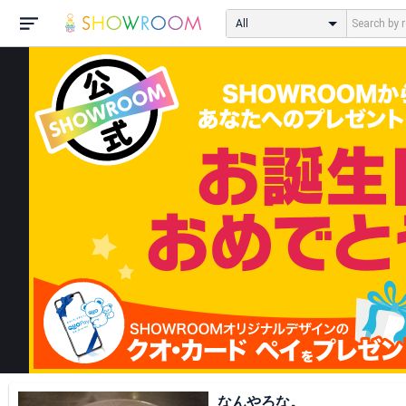
All
なんやろな。