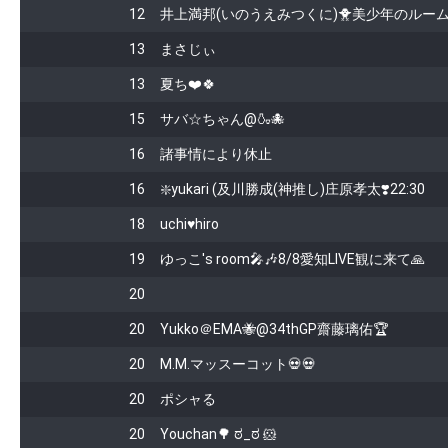
12
井上満邦(いのうえみつくに)🐥美少年のルー
13
まさじぃ
13
夏ち❤️🍀
15
サバ☆ちゃん@🍶🐙
16
諸事情により休止
16
❇️yukari (及川勝成(神推し)庄原孝太❣️22:30
18
uchi♥️hiro
19
ゆっこ's room🎤🎶8/8愛知LIVE観に来て🙏
20
20
Yukko＠EMA🐝@34thGP齋藤璃佑🏆
20
M.M.マッスーコット💀💀
20
ポシャる
20
Youchan🌳 ಠ⁠_⁠ಠ ‪🐹