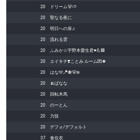
20
ドリーム🐻⛅
20
聖なる夜に
20
明日への扉♫
20
流れる雲
20
ふみか☆宇野本愛生君♥💪🟦
20
エイキチ❣️ことみ ルーム💌🍀
20
はな🩵🪁🐝🐻‍❄️
20
🍌ばなな
20
回転木馬
20
のーとん
20
力技
20
デフォ/デフォルト
37
食住衣