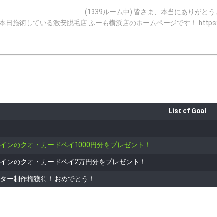
ルーム中) 皆さま、本当にありがとうございます！ 街角ポートレートをしています。 ご依頼は
施術している激安脱毛店 ふーも横浜店のホームページです！ https://f
0年10月。 あれよあれよというまに無配信でフォロワー数500人達成
か…|дﾟ) 配信するからっていじめないでねｶﾞｸﾌﾞﾙ((ﾉ)ﾟДﾟ(ヽ))ｶﾞｸﾌﾞﾙ 基本ラジオ画像での配信がメ
をラジオ画像にしていますので、よかったらそちらもお楽しみいただけましたら幸いです。 イ
eも2025年8月30日に開設しました！ よかったらチャンネル登録してくれると嬉しいです🌟 https://w
xdGZEHMLsCRfjP8_bwzbQ
List of Goal
インのクオ・カードペイ1000円分をプレゼント！
インのクオ・カードペイ2万円分をプレゼント！
ター制作権獲得！おめでとう！