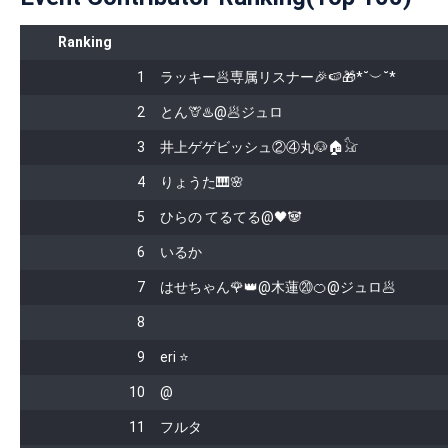
Ranking
1
ラッキー🥟専属リスナー⁠⁠🎉🍉🎁*⁠˘⁠︶⁠˘⁠*⁠
2
とん🦒♨️@🥟ジュロ
3
井上ゲゲビッシュ②④丸🐶🏠️𓃠
4
りょうた🎹🌸
5
ひらの てるてる@🖤🐼
6
いるか
7
はせちゃん🌹👑@木蓮⑳🍊@ジュロ🥟
8
9
eri ⭐️
10
@
11
フルタ