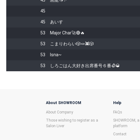
45
黒龍🦄✨
45
45
あいす
53
Major Char🚀🔴🔥
53
こまりわらい🎲🪢👾🎲
53
Isna~
53
しろごはん大好き出席番号６番🥀🥃
About SHOWROOM
Help
About Company
FAQs
Those wishing to register as a
SHOWROOM, a f
Salon Liver
platform
Contact