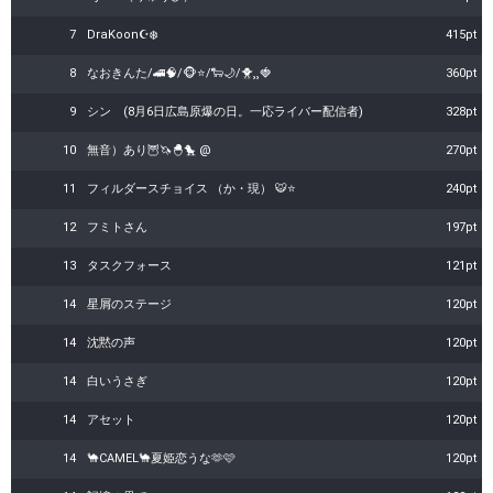
7
DraKoon☪️❄️
415pt
8
なおきんた/🚄🧠/🐵⭐️/🐑🌙/🐥⸒⸒🍓
360pt
9
シン (8月6日広島原爆の日。一応ライバー配信者)
328pt
10
無音）あり🦉🦄🐣🐤 @
270pt
11
フィルダースチョイス （か・現） 🐯⭐
240pt
12
フミトさん
197pt
13
タスクフォース
121pt
14
星屑のステージ
120pt
14
沈黙の声
120pt
14
白いうさぎ
120pt
14
アセット
120pt
14
🐪CAMEL🐪夏姫恋うな🫶🩷
120pt