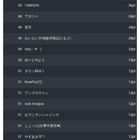
45
TAKESHI
36pt
46
アポリー
24pt
46
雷天
24pt
46
わいえいす68@月島ほたる🌙✨
24pt
49
mk(・∀・)
23pt
50
ゆーと%なう
19pt
51
ダラン🧸𖤐⡱
12pt
51
KewPie👍🏻 ̖́-
12pt
51
アングロサ☆ン
12pt
51
nob hirapie
12pt
51
おでこサンシャイン🌞
12pt
51
しょっち(仕事中無言❌)
12pt
51
やすあき🐰🤍
12pt