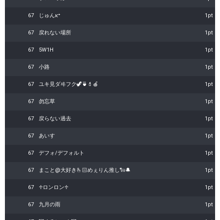
67
じゅんκ⁺
1pt
67
戻れない場所
1pt
67
5W1H
1pt
67
小路
1pt
67
ユキ見ダヰフク🦖🍵💄🍎
1pt
67
勿忘草
1pt
67
戻らない過去
1pt
67
あいす
1pt
67
デフォ/デフォルト
1pt
67
まこと@大好き‪🫰🏻めぇりん推し🐑🔔
1pt
67
♱ロンロン♱
1pt
67
九月の雨
1pt