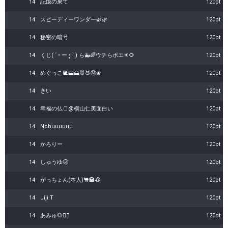
14
記憶の果て
120pt
14
スピーディーワンダー🌿🌿
120pt
14
秘密の暗号
120pt
14
くじ( ´ • ー •̥ ` ) ら🐳🌈ウチらポエ☀🌻
120pt
14
めぐっこ🐌🗻🗻🐰🍑Ⓜ️❀
120pt
14
きい
120pt
14
幸福の仏🍞@横山仁美面白い
120pt
14
Nobuuuuuu
120pt
14
かろりー
120pt
14
しゅうゆ🤔
120pt
14
がっちょん(本人)🐫🏩🥀
120pt
14
Jiji.T
120pt
14
あみゅ🐶❤️‍🔥
120pt