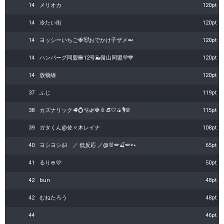
14
メリオカ
120pt
14
冷たい街
120pt
14
ヨッシーいちご🍓😈おでかけ子ザメ🦈
120pt
14
ハンバーグ同盟🍔12号🐳畠山同盟💜💙
120pt
14
放物線
120pt
37
ふじ
119pt
38
カズナリック🥩💍🫧🌿🍓🍼👒🤍🍙🎙️🌸
115pt
39
ガタくん@佐々木レイナ
108pt
40
ヨシヨシ໒꒱ ／ 低反応 ／@🐰🪽🍒🪽꙳⋆
65pt
41
るり🍚🩷
50pt
42
bun
48pt
42
むねたろう
48pt
44
46pt