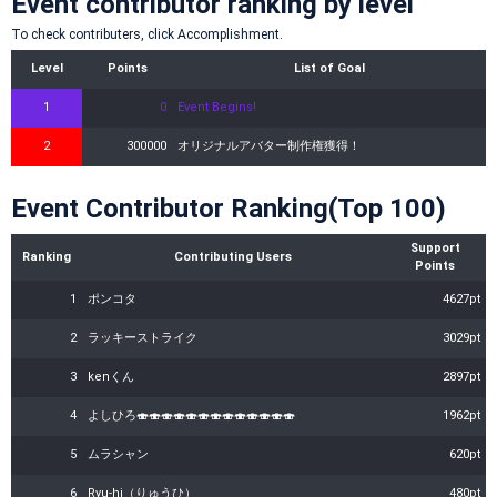
Event contributor ranking by level
To check contributers, click Accomplishment.
Level
Points
List of Goal
1
0
Event Begins!
2
300000
オリジナルアバター制作権獲得！
Event Contributor Ranking(Top 100)
Support
Ranking
Contributing Users
Points
1
ポンコタ
4627pt
2
ラッキーストライク
3029pt
3
kenくん
2897pt
4
よしひろ🍣🍣🍣🍣🍣🍣🍣🍣🍣🍣🍣🍣🍣
1962pt
5
ムラシャン
620pt
6
Ryu-hi（りゅうひ）
480pt