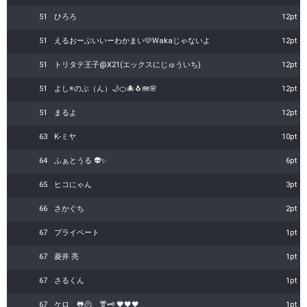
51
ひろろ
12pt
51
えるおーぶいいーわかまい🩷Wakaじゃないよ
12pt
51
トリタテ王子@X21(エックスにじゅういち)
12pt
51
よし※のぶ（ん）🌙🍊🐙🐧🪼🌸
12pt
51
まるよ
12pt
63
K-ミヤ
10pt
64
ふぁとうる 👽✨
6pt
65
ヒコにゃん
3pt
66
さかぐち
2pt
67
プライベート
1pt
67
菱井 亮
1pt
67
さるくん
1pt
67
ケロ 🐸🫠 👘🗝 🖤🖤🖤
1pt