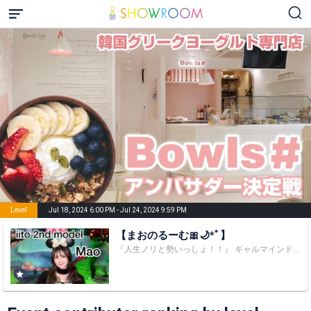
Level
Jul 18, 2024 6:00 PM - Jul 24, 2024 9:59 PM
【まおのるーむ🎀🌙*ﾟ】
『人生ノリと勢いっしょ！！』 ギャルマインドiitoJAPAN 2ndモデルのMaoです🎀🌙*ﾟ 人生のモットーは『キラキラした自分でありたい』🦄⸝꙳ よく食べてよく寝る子だよ|(￣3￣)| 寝る子は育つよね？？？👀👀（^^(圧)） - - - - - ꒰ 2ndモデルでの目標 ꒱ - - - - - ▶▷▶裏表紙◀◁◀ ☪︎┈┈┈┈┈┈┈‧ガチイベ‧┈┈┈┈┈┈┈ ※イベントの時は変更あり💦 ✎_________- ̗̀ 𝐩𝐫𝐨𝐟𝐢𝐥𝐞 ̖́-_________✎𓈒𓂂𓏸 Name➤➤➤➤Mao fanmark➤➤➤➤🎀🌙*ﾟ Date of birth➤➤➤➤2002.3.23 Star sign ➤➤➤➤♈(牡羊座) Blood type➤➤➤➤🅰️型 Hometown 𝐚𝐧𝐝 Place of birth➤➤➤➤Fukuoka Nickname➤➤➤➤マオピ、マオ Hobbies➤➤➤➤Dance👯🎶 Special abilities➤➤➤➤ writingᝰ✍🏻 My concerns➤➤➤➤ complete copy dance🌟⋆꙳ mbti▶︎ESFJ（領事官） ‪💡‬8/14 フォロワー100名様達成🌟 💡11/30 フォロワー200名様達成 💡4/7 フォロワー300名様達成 💡フォロワー400名様目標 ⬇️SNSアカウントのフォローもよろしくお願いします😊 𝐈𝐧𝐬𝐭𝐚𝐠𝐫𝐚𝐦▶︎▶︎▶︎https://www.instagram.com/mmmma_.3 𝐓𝐢𝐤𝐓𝐨𝐤▶︎▶︎▶︎ www.tiktok.com/@mmmma_.3 iito公式サイト▶︎▶︎▶︎https://www.iitojapan.com/ ※プレゼントに関して ✅送り先💌📮 〒810-0001 福岡県福岡市中央区天神4丁目7-18 永島ビル3F 株式会社リーズン iitoJAPAN Mao宛 ✅配送方法🚚❥❥❥ プレゼントの配送につきましては、 下記の方法でお願いいたします。 ・ヤマト運輸：宅急便 ・佐川急便：飛脚宅配便 ・日本郵政：ゆうパック、レターパックプラス、 レターパックライト ✅配送🆖なプレゼント ・3辺合計70サイズを超える宅配物 ・現金、金券類（ギフト券・チケットなど） ・開封、使用済みの物 ・汚れ、臭い、破損が激しいもの ・飲食物（口に入れるもの全て）、植物、生物など ・危険物（火薬類・刃物・薬品など） ​※宅配物70サイズを超えるものに関しては、 返送させて頂きます。 ※その他、弊社の判断により お受け取りできないものについては、 弊社側で処分いたしますので あらかじめご了承ください。 また、お受け取りできないと判断した理由については お答えいたしかねます。