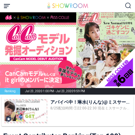
Ranking
Jul 23, 2020 1:00 PM - Jul 23, 2020 9:59 PM
アバイベ中！琳水(りんな)@ミスサーク
ル
8/25配信時間 ①22:00-22:30 現在ミスサークル三次審査終了すぐ！一日一回無料投票ありがとうございました！！ 渡辺琳水(りんな)です！りんなと読む！ りんなちゃん，りんまるって気軽にCall me!! Twitter →circle20_0678 Instagram→rinna1021 TikTok →@rin_nya1021 フォローよろしくお願いします！！確認次第フォロバします！ DMは運営管理の為出来ません。 TwitterはURL添付してあるのでそこから飛んで下さい(´∀｀*) ミスサークルの愛顔☺︎ 毎日配信しています！！一位，絶対掴み取る✊プロダクション無所属，ミスサークル初出場，未だにバイト民ですが皆さん応援よろしくお願いします✨ 東京住み愛知県岡崎市出身の大学二年生19歳。 岡崎は東海オンエアが有名なんじゃないかな？笑笑 将来の夢は歌手とインフルエンサーの両立！ SNSを通じて自分のパーソナリティを伝えるとともにクラシックをより身近にしていきたいです！ 現在東京音楽大学ミュージックリベラルアーツ専攻二年で声楽(歌)を専攻しながらリベラルアーツ科目も勉強しています！将来は国を超えて活躍したい✨