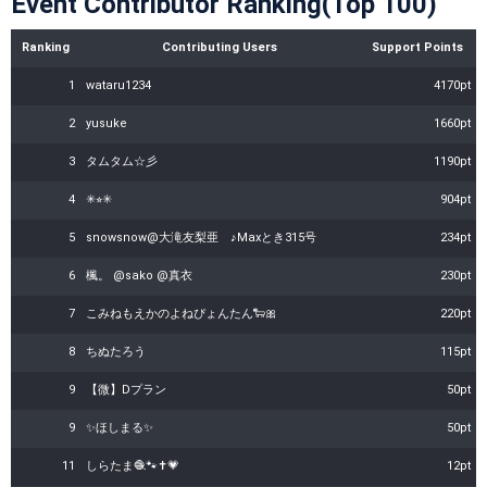
Event Contributor Ranking(Top 100)
Ranking
Contributing Users
Support Points
1
wataru1234
4170pt
2
yusuke
1660pt
3
タムタム☆彡
1190pt
4
✳︎⭐︎✳︎
904pt
5
snowsnow@大滝友梨亜 ♪Maxとき315号
234pt
6
楓。 @sako @真衣
230pt
7
こみねもえかのよねぴょんたん🐑🎀
220pt
8
ちぬたろう
115pt
9
【微】Dプラン
50pt
9
✨ほしまる✨
50pt
11
しらたま🧶🐾✝️💗
12pt