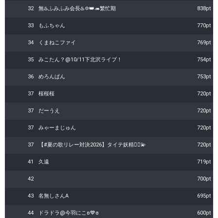
32
無♨️ふみふみ会長♨️✡️👑🦔繁忙期
838pt
33
もふちゃん
770pt
34
くまねこファイ
769pt
35
みこたん？@10/11下北沢ライブ！
754pt
36
めろんぱん
753pt
37
桜桜桜
720pt
37
だーうえ
720pt
37
みゃーまじゅん
720pt
37
【#夏の歌リレー対決2026】タイテ妖精🧚‍♀️💫
720pt
41
久遠
719pt
42
700pt
43
名無しさんA
695pt
44
ドラドラ@今羽にこʚ💙ɞ
600pt