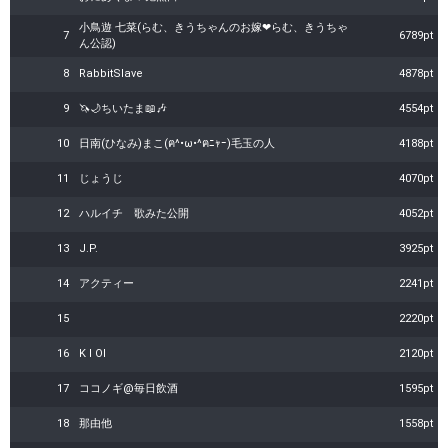
小鳥遊 七菜(らむ、きうちゃんのお嫁❤らむ、きうちゃ
7
6789pt
ん公認)
8
RabbitSlaveㅤ
4878pt
9
🦄🌙ちいたま📖🎶
4554pt
10
日南(ひなみ)まこ(ฅ^•ω•^ฅﾆｬｰ)毛玉の人
4188pt
11
じょうじ
4070pt
12
ハルイチ 歌みた公開
4052pt
13
J.P.
3925pt
14
アクティー
2241pt
15
2220pt
16
K I OI
2120pt
17
ココノギ@毎日飲酒
1595pt
18
那由他
1558pt