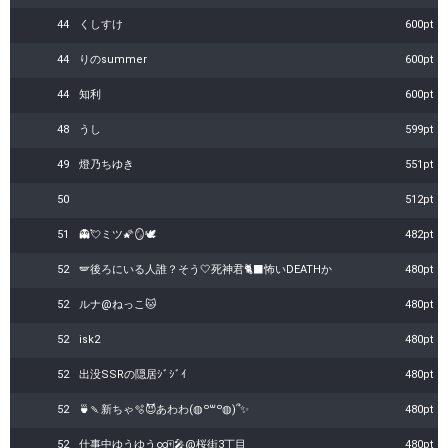
44
くしすけ
600pt
44
りのsummer
600pt
44
知利
600pt
48
うし
599pt
49
燈乃ちゆき
551pt
50
512pt
51
👻💘ミツ🌠🪞🕊‎
482pt
52
🪽後ろにいる人誰？そう🤍死神君🐈‍⬛怖いDEATHか
480pt
52
ルナ@ねっこ🐱
480pt
52
isk2
480pt
52
出没SSRの隠居ｼﾞｼﾞｲ
480pt
52
🍵🍡新ちゃ🫧😈あわわ(◍꒪꒳​꒪◍)՞✨
480pt
52
仕事中ゆうゆう∞🀄️🎤@桜街3丁目
480pt