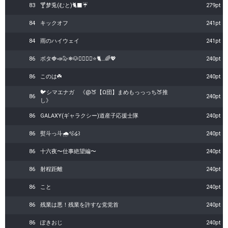
83
🍸梦兎(むと)🐈‍⬛☔
279pt
84
キックオフ
241pt
84
雨のハイウェイ
241pt
86
ボタ🍓📣🦭❄🐶‪‎❤️‍🔥🍀🌻⭐🐈…🌈💖
240pt
86
このは☘️
240pt
🐦シマエナガ 《@🍑【Ω団】まめもっっっち🍑推
86
240pt
し》
86
GALAXY(ギャラクシー)道産子応援士隊
240pt
86
熨斗っ斗🌧🫧໒꒱
240pt
86
十六夜〜仕事絶望編〜
240pt
86
射程距離
240pt
86
こと
240pt
86
残業は悪！残業を許すな党党首
240pt
86
ぽきおじ
240pt