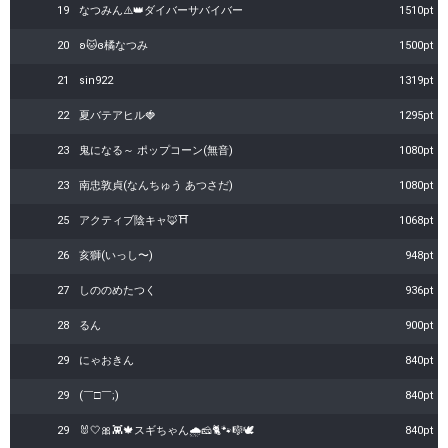
19
なつみん⚠️👑ダイバーサバイバー
1510pt
20
ʚ🐱ɞ橘なつみ
1500pt
21
sin922
1319pt
22
夏バテアヒル🍓
1295pt
23
鬼になる～ ポップコーン(無音)
1080pt
23
南忠敦貞(なんちゅう あつさだ)
1080pt
25
アクティブ陰キャ🦊⛩
1068pt
26
亥獅(いっし〜)
948pt
27
しののめたつく
936pt
28
るん
900pt
29
にゃおきん
840pt
29
(￣□￣;)
840pt
29
🐰🤍🎀👾🍁スギちゃん🌧️🧀🐈️🐾🎼🕊️
840pt