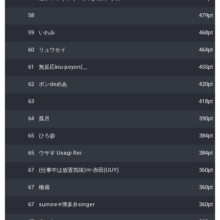
58
479pt
59
いわみ
468pt
60
リュウセイ
464pt
61
無反応kiu-poyon(._.
455pt
62
ポンdeめあ
420pt
63
418pt
64
孤月
390pt
65
ひろ@
384pt
65
ウサギ Usagi Rei
384pt
67
(仕事中は放置気味)୨୧-赤田(UUY)
360pt
67
檜扇
360pt
67
sumire✳️博多弁singer
360pt