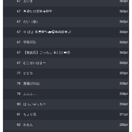
67
えいき
360pt
67
🌟🥀ヒロ宮🌺☀️🧸💚
360pt
67
だい（仮）
360pt
67
🍲 ぽよ 🦋🐣‬🐼🐾🌧🎧🎋👼🏼🍓🌙
360pt
67
宇田川🦭
360pt
67
【無反応】ごっちぃ 🏮(: ]ミ👑Ⓡ
360pt
67
むこせいはまー
360pt
77
ピピＧ
359pt
78
唐揚げの山
358pt
78
ふふふ……
358pt
80
はっ｡･ω･｡ちー
354pt
81
ちょり兄
311pt
82
わをん
280pt