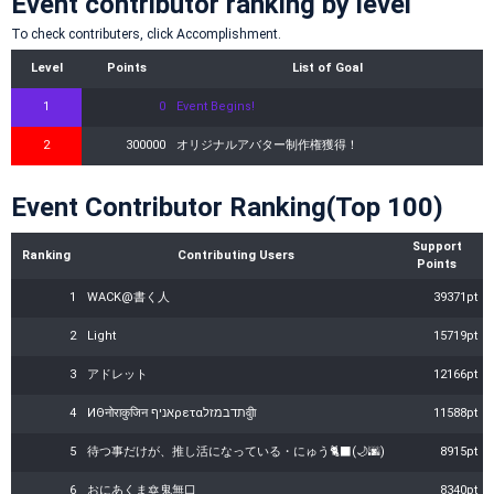
Event contributor ranking by level
To check contributers, click Accomplishment.
Level
Points
List of Goal
1
0
Event Begins!
2
300000
オリジナルアバター制作権獲得！
Event Contributor Ranking(Top 100)
Support
Ranking
Contributing Users
Points
1
WACK@書く人
39371pt
2
Light
15719pt
3
アドレット
12166pt
4
ИΘनोराकुजिन אניףρεταתדבמזלवुीा
11588pt
5
待つ事だけが、推し活になっている・にゅう🐈‍⬛(🌙🌆)
8915pt
6
おにあくま🔯鬼無口
8340pt