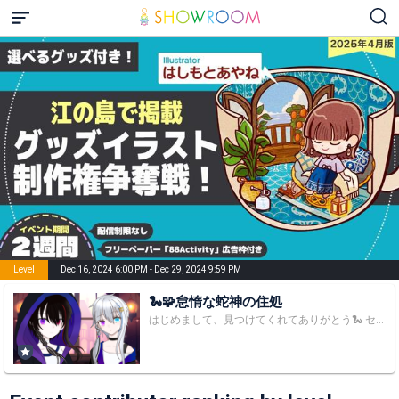
Level
Dec 16, 2024 6:00 PM - Dec 29, 2024 9:59 PM
🐍🧩怠惰な蛇神の住処
はじめまして、見つけてくれてありがとう🐍 セルフ受肉の蛇神兼2.5次元無性別ライバーのeto(えと)です。蛇なのでいろんな意味でよく噛みます。 睡眠障害があります ( 'ω'o[NOW]oイベント：お菓子 【今年の目標】 ・ルームフォロワー500名様安定 ・1周年までにフォロワー様550名 ・ガチイベ勝ち取る ・歌と絵を上手くなる ・これ以上寝落ちしない ・出来るだけ配信する 性別：無性別 (正確にはFTX) 種族：蛇神(バーチャルでは) 兼業：イラストレーター 好きなもの：哲学、神話、生物学、天然石、ピアス、服、声優、アニメ、漫画、歌い手、怪談、VTuber(特ににじ、ホロ) 今特にホットなのは ・STPR ・全人類の中で尊敬している人：まふまふ、莉犬くん 好きなこと：音楽、絵、活字、観察、演技(声) ・これから学びたいこと 作詞作曲､編曲､ミキシング､DTM､英語、インドネシア語、歌、イラスト Hello,nice to meet you. I'm eto.Thanks for finding me. I'm in a period right now where I'm learning English. I will try my best to speak fluent someday. My biggest weakness is speaking,and I can probably read everyday conversion. ・2024/7/3：デビュー ・2024/7/21：ルームフォロワーさん100人達成 ・2024/7/26：初アバ配布 ・2024/8/14：ルームフォロワーさん200人達成 ・2024/9/3：B-4ランク昇格 ・2024/9/11：ルームフォロワーさん300人達成 ・2024/10/1：アバ2つ目配布 ・2024/11/1：事務所所属 ・2025/1/13：ルームフォロワーさん400人達成 ・2025/6/10：ルームフォロワーさん500人達成 イベント ・7/8~7/21 スタダ アバ権&QUOカード&9位 ・8/12~8/18 動物園 B-1帯 全期間2位&けもらん②1位&アバ権 ・9/2~9/8 Vライバーカラオケフリーク 総合8位&🎵ギフト10位 ・9/19~9/25 読書女子 5位 ・2/17~3/2 ホログラム カード&ステッカー制作 4位 アバ権獲得 ・3/31~4/6 探偵カフェ&バー アンバサダー 1位 アバ権獲得 ・挨拶 こんかみ／おつぇーと ・ファンマ ‪🐍🧩 お手紙や贈り物をいただける場合の宛先↓ 〒150-0022 住所：東京都渋谷区恵比寿南１丁目２４−２ EBISU FORT 地下1F STYLICTION株式会社 eto宛 事務所の検閲があるので、危険物やNGなものは届きません。お手紙も検閲があります。 ❌NGなもの ・生物 ・良識、常識から外れているもの ⭕️嬉しいもの ・『お手紙』 ・皆様のおすすめのもの https://www.amazon.jp/hz/wishlist/ls/1OKHZCBS27YE?ref_=wl_share 干し芋↑ ・SHOWROOMで目標 PCでの配信、live2D、ステラゲット 楽曲イベやアフレコ､ボイスドラマに関するイベで1位 今はスマホからの配信なのでラジオ型配信オンリー 内容 雑談(メイン)、オタトーク、歌、作業 いつかYouTubeも開設したい ツイキャスもします https://twitcasting.tv/eto_202402/communityshow/26042207 歌唱中の弾幕キラコメ大歓迎です。迷ったら是非下記のものだととても嬉しいです。 •*¨*•.¸¸♪‪🐍🎶•*¨*•.¸¸♪🧩🎶 歌えるジャンル(orアーティスト) アニソン／声優／ボカロ／HoneyWorks／まふまふ／After the Rain等 好きなアーティスト(敬称略) Royal Scandal／YOASOBI／EGOIST／UNISON SQUARE GARDEN／SPYAIR／BREAKERZ(解散済)／OLDCODEX／GRANRODEO／オーイシマサヨシ／あいみょん／さユり(酸欠少女さユり)／Aimer／LiSA／ReoNa／鈴木このみ／R・O・N／ClariS／倉木麻衣／ナナヲアカリ／やなぎなぎ／米津玄師／ヨルシカ ※リクエストがありましたら頑張って覚えます。 1人でも多くのお耳と性癖にぶっ刺さりたい。 推し＞自分 スタンスで生きてます。 のんびり話します。 孤独を感じている人に1人じゃないと言える配信がしたい。 自分に自信を持って活動出来るようになりたい。 英語は勉強中。 とある夢に向かって、1歩を踏み出しました。 スキマのURLです↓ https://skima.jp/profile?id=431942&sh=zptEFVd etoの配信でのNG ・etoが知らない配信者様の布教、etoが話題にしていない方の配信者様の名前を出すこと ・勝手な自分の推しの宣伝 ・終わりと言った話を掘り返すこと ・俗っぽい過度な下ネタ、過度なイジり ・友達がいない等の発言。(います｡友達に失礼です｡) ・他の人が見ていて不快になるような言葉や表現 ・アンチ、推し変、降りる等のコメント ・声に対するアンチコメは即ブロ ・無知を侮辱すること 推奨コメントTHANKS 十六夜さん ИΘनोराकुजिन אניףρεταתדבמזלवुीाさん Bladeさん 青椒肉絲さん WACKさん ファンマTHANKS ドラグーンさん るんさん 七菜ちゃん 笹井の虎さん