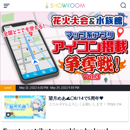
Level
May 23, 2022 6:00 PM - May 29, 2022 9:59 PM
望月めあ🌊🌕8/14で5周年💗
ココルネVもよろしくお願いします！ https://www.youtube.com/@cocoruneV アクリルスタンドキーホルダーのご購入はこちらから🩵 https://meabababa.booth.pm/items/7576234 毎日楽しくポンコツ飯テロ雑談展開中！ 一緒に機知に富んだお話をしてくださるとうれしいです🥺 📢お知らせ 推しの分身AI「アイ｣と自分だけの会話ができちゃう！ 新時代推し活アプリOSHIAIに望月めあ新登場登場！！ AIめあといっぱいお話してくれると嬉しいな🥰 詳しくはここからチェック↓ https://x.gd/9ucAm 落ち着くと定評の、女の子にしては安定した低すぎない低音でテンポのいい話を繰り広げながら、コメントに即座に反応するので楽しくお話したいという方におすすめです♡ ニュージェネレーションライバー2022ありがとうございました💙✨ 2023年最強ライバー決定戦Sリーグ7位も感謝です꒰ঌ 👑 ໒꒱ めあ民、くらげさん中毒者さま募集中 推薦コメントもよろしくお願いいたします🙇‍♀️ ３周年記念グッズはこちらから https://meabababa.booth.pm/ 【自己紹介】 ポンコツくらげVtuberの「望月めあ」と申します 「もちづき」が読まれないのが最近の悩み めあちゃん・めあちって呼んでね♡ 呼び捨ては好きじゃないの（外国人の方ならおっけー） 頭のくらげさんは「わらび」って言います 大好きなのは飯テロ雑談！美味しいもの求めて探求中✨ そんな調子で毎日明るく楽しく配信しています！ あなたも一緒に「あばばばば」って叫んでみませんか？ My name is Mea. I have been infested by a jellyfish was called Warabi. I am really talkative and can use English as well. I had studied abroad for one and half years. This is because, according to my language school, my English level is advanced. Nice to meet you! 【基本タイテ】 ・6:30～7:15 ・18:00～20:00 ※終わる時間が変わることがあります 【夢・目標】 もともとアナウンサーになりたかったけど、病気のせいで挑戦することなく諦めざるを得なかった過去 知人に頼まれて始めたVTuber活動をきっかけに声を使って何かを発信したり、自分の言葉で人を少しでも元気づけるという夢に向かって再発進し始めました 人生をかけての目標は「魅力的な人（くらげさん）」になること そのためのチャンスは全部掴んでいきたいし、努力は惜しみません 頑張っていくので応援してくださるとうれしいです！ 【いろいろ】 ファンマーク 🌊🌕 ファンネーム めあ民 重度のリスナーさま 中毒者 ファンアート ＃めあ族館の展覧会 悲鳴 あばばばば マシュマロ https://t.co/e3w16ANoXH なんでもタグ #めあちゃんあのね Instagram https://www.instagram.com/jellyfullmoon/ ママ マコミックさま（https://x.com/maccormick_4_4） パパ つばめことりさま（https://x.com/Kotori_Tubame） わらび単体 めりくらげさま（https://x.com/tmiynnmag） 少年デザイン さきどろさま（https://x.com/sakidoro） 【好きなこと・もの】 ・本 年間700冊以上読んでいた時期もあります(ちゃんと活字) 小説も新書も何でも 最近は漫画、特に悪役令嬢物を好んでいます 王道が楽しい！ハッピーエンドが1番！！ ベーコンレタス……だいすき ・昆虫とか恐竜とか、中生代とか 虫は触れないけど、生物観察系動画を見るのがすきです あとはナウマンゾウとか大きい絶滅動物も！わくわくしますよね 科博にはよく行きます（虫展と毒展が特に良かった） ・美術館や博物館 これもよく行く場所 印象派とかすき 詳しくないけど教科書で見たものを見たい ・創作 短歌や小説、詩 拙いながら数年前までよく物語を書いていました 最近、また作り始めました 現代短歌も詠みます ・ごはん、飲み物 コーヒーやカフェ、おいしいもの 詳しくないけど好き Flat whiteがお気に入り！ カスタードより生クリーム、こし餡よりつぶ餡 干し芋、チョコレート、白米は最高にて至高 最近は水羊羹とか牛乳寒天ばかり作っています ・英語 好きかどうかと言われたら微妙かもだけど喋れます とはいえ、すでに結構忘れていること多い…… ReadingよりSpeakingのスコアが高い 発音は鍛えた💪 (ケンブリッジの英語講師認定もってます……ただのポンコツじゃないのです) People from English-speaking countries is also welcome!! ・場所 ニュージーランドとオーストラリアがすき 台湾に行ってみたい！ 何気にラテン系のノリもすき！！ 国内旅行もしたい、、、口実ください🥺 【お手紙・プレゼントの宛先】 〒150-0031 東京都渋谷区桜丘町13－9－201 Stir Emotion Music 望月めあ宛 よくお借りする素材 https://x.com/okumono1 https://x.com/seiryoin_ramune わんコメ https://onecomme.com/