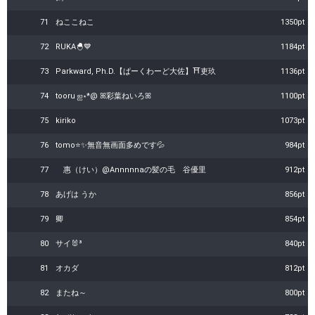
71
ねここねこ
1350pt
72
RUKA🐣💙
1184pt
73
Parkward, Ph.D.【ぱーくわーど大佐】⛩吏玖
1136pt
74
tooru‪ ஐ‬⋆*@ ꕤ彩葉ねいろꕤ
1100pt
75
kiriko
1073pt
76
tomo⭐️✨無音無画面多めです💦
984pt
77
惠（けい）@Annnnnaの髪の毛 谷優里
912pt
78
あげは うか
856pt
79
卿
854pt
80
サイ🐰³
840pt
81
オカダ
812pt
82
またね～
800pt