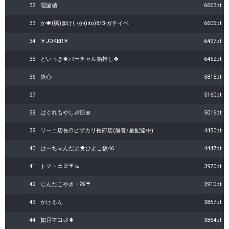
32
理論値
6663pt
33
か🍁(楓)@けいか(iito)8/3-ガチイベ
6606pt
34
☀JOKER☀
6497pt
35
どいっき🍀‬バーチャル箱推し🍀
6452pt
36
炎心
5815pt
37
5160pt
38
はぐれもやし👶🏻🎀
5016pt
39
リーニ店長∅ピザカリ長府店(無音/星配達中)
4450pt
40
はーちゃんだよ🐥ひよこ坂46
4447pt
41
トマト🍅🐰☔🍙
3970pt
42
じんたこやき・🧸☔
3910pt
43
かけるん
3867pt
44
如月マコ🌙🌲
3864pt