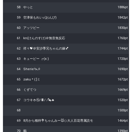
58
やっと
1886pt
59
空津保もれい♪(おんぴ)
1842pt
60
アッツビー
1830pt
61
kn(けんのすけ)＠無音無反応
1760pt
62
祥々💝＠安沙季兄ちゃんの嫁💕
1744pt
63
キューピー ┏(ε:)
1720pt
64
Sherie🦄🎶
1690pt
65
zaku＊(:]ミ
1672pt
66
くずてつ
1669pt
67
コウキ🍚🚰/🍫/ /🦕🔥
1520pt
68
1500pt
69
8月から種枠💐ちゃんみー🐭🍊大人百花専属読モ
1464pt
70
鵺
1390pt