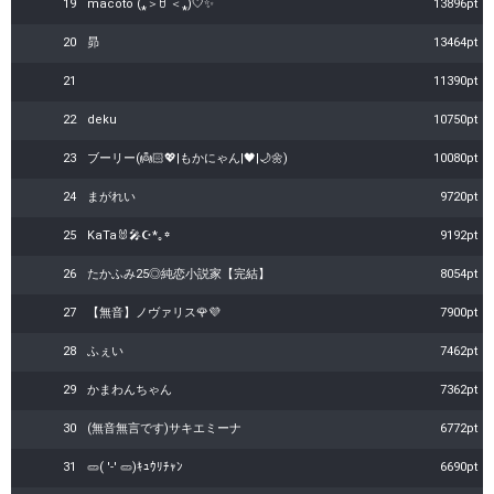
19
macoto (⁎＞ꇴ ＜⁎)🤍✨
13896pt
20
昴
13464pt
21
11390pt
22
deku
10750pt
23
ブーリー(👼🏻‎💖|もかにゃん|🖤|🌙🌼)
10080pt
24
まがれい
9720pt
25
KaTa🐰🎤☪︎*｡꙳
9192pt
26
たかふみ25◎純恋小説家【完結】
8054pt
27
【無音】ノヴァリス🌹💜
7900pt
28
ふぇい
7462pt
29
かまわんちゃん
7362pt
30
(無音無言です)サキエミーナ
6772pt
31
🥒( '-' 🥒)ｷｭｳﾘﾁｬﾝ
6690pt