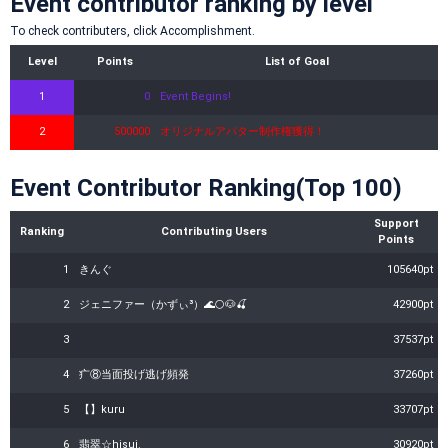
Event contributor ranking by level
To check contributers, click Accomplishment.
Level
Points
List of Goal
1
0
Event Begins!
2
500000
オリジナルアバター制作権獲得！
Event Contributor Ranking(Top 100)
Support
Ranking
Contributing Users
Points
1
きんぐ
105640pt
2
ジェニファー（かずぃ³）🌊🌕🐶🍒
42900pt
3
37537pt
4
疒ㅤ⑧当面投げ逃げ頻発
37260pt
5
【】kuru
33707pt
6
翡翠☆hisui.
30920pt