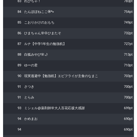
83
れびちゃ！
783pt
84
たんぽぽねここ🏵️🐾
754pt
85
こおりかけのおもち
749pt
86
ひまちゃん🌸🌻ひまたそ
732pt
87
ルナ【中学1年生の勉強机】
727pt
88
白狐みやび🌸🌙
713pt
89
ゆーの君
710pt
90
現実逃避中【勉強机】エビフライが主食のなまこ
703pt
91
さつき
700pt
91
とらみ
700pt
93
ミシェル@薬剤師🌸大人百花応援大感謝
699pt
94
かめまお
690pt
94
690pt