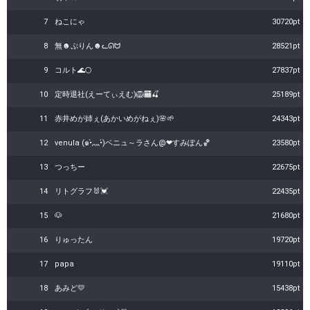
7
ねこにゃ
30720pt
8
無☻ぷりん☻ᓚᘏᗢ
28521pt
9
コルト🌊🌕
27837pt
10
定時退社(えーてぃえむ)🦁🏧🍒
25189pt
11
赤井めが姉ぇ(あかいめがねぇ)🌸🌱
24343pt
12
venula (๑•̀灬•́)ベニュ～ラさん@❤すみぽん🏀
23580pt
13
つっちー
22675pt
14
リトグラフ🐰💓
22435pt
15
🐶
21680pt
16
りゅったん
19720pt
17
papa
19110pt
18
あみど💛
15438pt