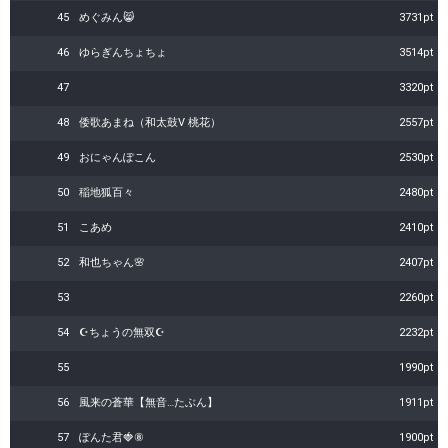
45
めぐみん😸
3731pt
46
ゆらぎんちょちょ
3514pt
47
3320pt
48
倭歌あまね（和太鼓V 桃花）
2557pt
49
おにゃんぽこん
2530pt
50
稲地狐百々
2480pt
51
こあめ
2410pt
52
和也ちゃん🌸
2407pt
53
2260pt
54
☪︎ちょうの無双☪︎
2232pt
55
1990pt
56
風来の蒼華【無音…たぶん】
1911pt
57
ぽんた君🍓⑧
1900pt