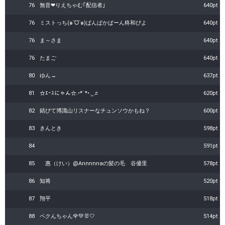
76
無音❤りえちゃむ｢配信者｣
640pt
76
ミストっち(๑ˊᗜˋ๑)ぱんぱかぱーん柊和ぴよ
640pt
76
ま～さま
640pt
76
たまご
640pt
80
ゆん→
637pt
81
☆ｴｰｽにゃん☆.•*¨*•.¸¸♬
620pt
82
錆びて博識山リスナーなチュンソウかもね？
600pt
83
きんとき
598pt
84
591pt
85
惠（けい）@Annnnnaの髪の毛 谷優里
578pt
86
知将
520pt
87
翔平
518pt
88
ペクんちゃん🌹💚🐰︎🤍
514pt