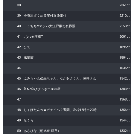
38
2361pt
39
全身黒ずくめ@崖付近@電柱
2210pt
40
トミちちథマジパ大江戸嫌われ界隈
2153pt
41
｡(o!o)/檸檬T
2001pt
42
ひで
1895pt
43
楓華霰
1804pt
44
1636pt
45
ふみちゃん@品ちゃん、ながおさくん、澤井さん
1542pt
46
🐰👓🐶ひびっきー🍣📛🌈
1383pt
47
1368pt
48
しょぼたん🍈🔥ガチイベ２週間、次枠18時半22時
1356pt
49
なくろ
1344pt
50
あさひな（朝比奈 理乃）
1332pt