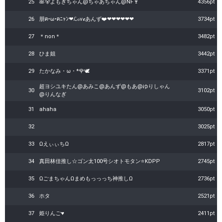
25
🥞🐻‍よもぎちゃん@ちゃあちゃん@NF🍷
4356pt
26
朋ฅ•ω•ฅﾆｬﾝ❤ℒℴѵℯあんず❤️❤❤❤❤❤❤
3734pt
27
＊non＊
3482pt
28
ひま姐
3442pt
29
たかなみ・ω・*🌹🕊
3371pt
超ヨシユキたん@あみこ@あんず@もあ@ゆりしゃん
30
3102pt
@りんなぎ
31
ahaha
3050pt
32
3025pt
33
ΩえぃぃちΩ
2817pt
34
真田林佳推し☆ゴン太100号シオトモタン⭐KDPP
2745pt
35
ΩごまちゃんΩまめもっっっち神推しΩ
2736pt
36
ホタ
2521pt
37
姫りんご♥
2411pt