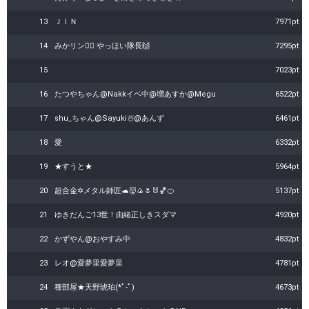
13
ＪＩＮ
7971pt
14
みかリン🏳️‍🌈 やっほい隊長🙌
7295pt
15
7023pt
16
たつやちゃん@Nakkイベ中@増あすか@Megu
6522pt
17
shu_ちゃん@Sayuki☃️@あんず
6461pt
18
愛
6332pt
19
★すうと★
5964pt
20
超合金✡️メタル師匠🐢👹🍙🌷🐰🏀🍊
5137pt
21
ゆきだんご13世！由緒正しきスダマ
4920pt
22
かずやん@おやすみ中
4832pt
23
レオ@愛夢里愛夢里
4781pt
24
種部屋★天野琥珀(*ﾟ-ﾟ)
4673pt