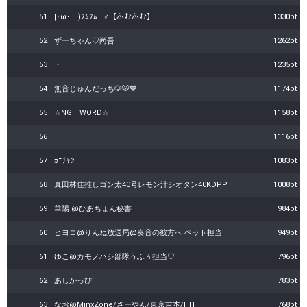
51
|･ω･｀)ﾌﾑﾌﾑ...♂【ふむふむ】
1330pt
52
ずーちゃん♡尚吾
1262pt
53
・
1235pt
54
無音じゅんだっち🐶🐯💙
1174pt
55
☆NG WORD☆
1158pt
56
1116pt
57
ｶﾆﾁｬﾝ
1083pt
58
真田林佳推しゴン太40号レモン汁シオタン40KDPP
1008pt
59
華陽 @ひあちょん秘書
984pt
60
ヒヨコ@りんね放送局@奏音の彼方へ ペット担当
949pt
61
ゆこ@カモノハシ部隊うふぅ担当♡
796pt
62
あしかっぴ
783pt
63
なお@MinxZone/さーやん/東京吉本/HIT
768pt