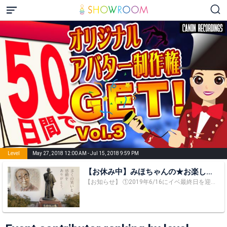
Level
May 27, 2018 12:00 AM - Jul 15, 2018 9:59 PM
【お休み中】みほちゃんの★お楽しみ★
おやつ（仮)
【お知らせ】 ①2019年6/16にイベ最終日を迎え、2019年6/17～しばらくSRをお休みする事になりました。今まで本当にありがとう(*ˊᗜˋ*)/ᵗᑋᵃᐢᵏ ᵞᵒᵘ* ⚠️注意⚠️たまに気まぐれで配信する事もあるかもしれませんが、ここは宣伝部屋でもないし、久しぶりの貴重な配信を邪魔する行為と判断し応援要請された時点で配信を切ります。 ②SHOWROOMはお休みしててもTiktok＆nanaで投稿しております、ご興味がある方はバナーから入ってみてね🎶 ③所属していたオーガナイザーさんがSHOWROOMから撤退したので、お笑い、トーク枠→フリー枠に戻りましたが自称「料理＆トーク枠」です(*￣m￣)ﾌﾟｯ 地元が志村けんさんと同じ東村山市出身の為に郷土愛で(＿´Д｀) ｱｲｰﾝ♪やギャグは連発しておりますが、けしてお笑い芸人ではありません、┏○)) ｻ━━━━━━━━ｾﾝ！www 元お笑い、トーク枠だからって、出会って日が浅い人から過剰にガヤられるのは好きじゃありません。 ※私にとっての1時間は、と～っても短い、でも毎日笑って楽しく過ごしたい♪私のルームだから、私が行って楽しかったルームのイベ中の宣伝をする事はありますが、だからといって宣伝目的のみで来られると悲しいですㅠ_ㅠ 元気いっぱい2児の肝っ玉母ちゃん（みせないようにしちゃうけど意外にメンタル弱）です。よろしくお願いしまーす！！！ 料理配信中は、特にコメントをスルーしてしまうことがありますが、わざとじゃないので、お気を悪くしないでくださいね。 そう、ならないよう細心注意は心掛けます( •̀∀•́ )b 【SR履歴】 ●2017(Ｈ29)5/29アマチュアで配信スタート←初配信にして知らなかったとはいえ、車載配信で(_・ω・)_ﾊﾞｧﾝ…されましたwww ●2017(Ｈ29)9/16から9/30まで、アロマで癒しvo.6→アマチュア最後のイベント。 ●2017(Ｈ29)10/1から公式枠にお引越し ●2017(Ｈ29)12月に声帯ポリープ発覚。筆談配信にて配信休止発表 ●2018(Ｈ30)5/10から5ヶ月ぶりに配信復活！！！ ●2018(Ｈ30)5/27から公式枠初イベント→50日間でアバター権GETvo.3に参加！ ● 2018年5/10～2019年5/10に連続配信1年達成！ ●2018(H30)9/1～9/30念願の誕生日イベに参加 ●2019年6/17～しばらくSRをお休みする事になりました。 好きなのはユーロビート、パラパラ、アロマ 趣味は料理、アロマ、畑で野菜を育てること。 昔からブレないのは、渡辺美里(最近の曲は知りませんwww)↑配信でどれかを活かせたらいいなぁ。。。と考えております♬ 【性格】基本短気なのを抑えようとするあまり、時間がたつとフツフツ怒りが込み上げるタイプです。 わかりやすく、単純。 けど、許せない事をされると、超ぉ偏屈＆あまのじゃく的になります。おへそを曲げると、かなり面倒臭い奴です＼_(･ω･`)ｺｺ重要！ 今現在 ◎気まぐれで、気分がのれば、おつまみ作りorおやつ作り配信 ◎あほみほのチグハグトーク(笑) ◎まれに、なりきり配信(貴重) ◎配信終わりに、ジャンケンをしています。 ◎2018、12月からSRにてDAMカラオケが出来るようになり、喉の調子をみながら1日1曲歌ってます(๑•̀ㅂ•́)و✧←フリー枠に戻ったので、現在はできませぬ。 たまに、今年14歳（中2)と今年19歳(大学1年)の気まぐれ息子がゲストとして、気まぐれ登場するかも。。。（笑）たぶん声のみ。 ※規定に沿って中学生までの動画は夜8時まで、声のみは夜10時まで。 追伸①イベント履歴 ◎スタートダッシュイベントで８位 ◎MUGENインスタ編８位 ◎アロマで癒しvo.6で１位(*^^)v←アマ枠最後のイベ、みんなのお陰♡ありがとう 【初アバ:ドジター】＆1位で念願のアロマデュフューザーGET！只今デュフューザー大活躍中！(*´▽`人)ｱﾘｶﾞﾄｳ♡ ◎50日間でオリジナルアバ権GETvo.3←公式枠初のイベントに参加。順位は気にしないといいつつ、みんなのお陰で1日1枠＋カウント枠のみで20位 【第2弾アバ：次男あいじアバター】 ※7/3にアバ権50万point達成！みんなの思いやり精神にマジ泣き！！！ ◎2018年9月誕生日イベ9/24にアバ権50万point達成！楽しい時間を過ごせたよ、(*´▽`人)ｱﾘｶﾞﾄｳ♡←5位 【第3弾アバ長男の空手アバター】 基本イベント参加すると焦るし配信出来ないと凹むので支援ゲージに切り替え、焦らず気ままに配信してゆきます、よろしく＼_(･ω･`)ｺｺ重要! 追伸②私の配信内に来てくれている、みんなが不快な思いをするのは嫌です。 かといってスルー(無視)は嫌いです。 だからもし、不快になるコメントがあった場合は、どんな時も言わせていただきます。改善されない場合、通報させていただく事もあります。 【不快に感じるコメント＆行為】 ●推薦コメントに自分のルームや宣伝だけする行為。正直大迷惑です。見つけ次第消します。 ●私の配信中あまり面識がない方の『自分の名前を出して〇〇ルームに今、行って！』とゆうお願い ●初見で、いきなり自分や推しの宣伝 ●うちの配信や、ファンルームで、自分や、推しルームの応援要請＆宣伝。 うちは宣伝部屋ではありません。 ●配信者、リスナーさんへの過剰なガヤ ●配信者さん、リスナーさんの個人名を出した悪口←どこで誰が聞いているか分からない場です。思いやりは大事♡ ●うちのルームから、出会った私の大事な配信者仲間のファンルームや、配信にて不快なコメントをする行為 ●空気を読んで！とか、K.Ｙの言葉は嫌い。言いやすい簡単な言葉だけど、具体的に言わないと分からない人もいるし、言われた方は傷つく。 ●「頑張って！」は、私も、つい言いがちな言葉なんだけど、場合によっては傷つく言葉になります。 ●お兄ちゃんなんだから、お姉ちゃんなんだから！の、言葉は経験上、昔から聞き飽きました。兄、姉はそんな万能ではないと思います。 ●自分がすぐ悩んでしまうので、人の相談が出来るほど人間出来ていません。配信中、過度の悩み＆愚痴は、困ってしまう所があります。 追伸③小学校の頃、いじめられっ子→それ以降はいじめっ子→職場で揉まれ。。。母になり、子供の事で、偏見、嫌がらせを受けて人間不信になったり。 だから、人の痛みは少しはわかってるつもり。されて、して辛かった事は絶対しない！がモットーです！ 妬み、偏見から、始まるいじめが、今だに、なくならない問題。 それを私がど～こ～できない。 だからこそ、せめて、うちのルームには、いじめ、偏見、妬みなく、みんなが笑顔でいてくれたら私は嬉しい＼_(･ω･`)ｺｺも重要! 心の調子が良くない時、私だけ不幸と思うのは人間だから仕方がない。でも、見ため笑顔でも、心の中で泣いてる人もいるのですよ。 笑って楽しそうだからって、「幸せでそうでいいね、私なんか」とか、「のんきでいいね、何も悩みないんでしょ？私なんか、、」「あなたみたいに強くないから」とか言われると、凄く傷つきます。マイナスな方向で比べないで下さい。 追伸④みほちゃん推奨ルーム ◎みかりんのFREEDOM!!!!!!!【2019.2/1～アイドル枠へお引越し】 https://www.showroom-live.com/f196450310 ←私が、初めてフォローした配信者さん。配信者になるきっかけを作ってくれた、お師匠的存在。元気がでるよ(๑•̀ㅂ•́)و✧ ◎さよママ（うーちゃん）room【フリー枠】 https://www.showroom-live.com/c25221314761 ←完全ラジオ配信。優しい＆コメ読みの話し方が好き♡オープンと言うか生活音ダダ漏れ配信wwwそこも魅力の1つ♪ 3人のお子ちゃまのママ✧*｡٩(ˊᗜˋ*)و✧*｡ ◎菜摘さんのラジヲroom【フリー枠】 https://www.showroom-live.com/1d2091973836 ←姐さん、兄さん！？的存在。よっぱに紹介され、すぐ惚れました( ﾟ∀ﾟ)･∵ﾌﾞﾊｯ!!ここのルームでは、私はかまちょに変身ですwww ◎ムーラー師匠のギルガメッシュroom【ミュージック枠】 https://www.showroom-live.com/685aa949298 ←ラジオ配信です、リスナーさんの気持ちを考えてくれる楽しいルーム。私にとって、三宅裕司さんのラジオ放送を聞いてる気分です。(あ、これ誉めてます！) ※最後まで読んでくれて、ありがとうございます(＿´Д｀) ｱｲｰﾝ♪からの、がちょぉーん( ｢ ･ω･)｢加トちゃんぺ！（笑）