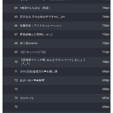
64
※無音※もちみな（美波）
746pt
65
芥川るみ 只今お休み中ですm(_ _)m
744pt
66
佐藤玲奈￤アイドキュレーション
736pt
67
夢菜@噛んだ明神(｡･ω･｡)
733pt
68
弥々花mama
720pt
69
◌⑅⃝♡カッパッピ♡⑅⃝◌
715pt
【居酒屋マリッチ❣️】みんなでカンパーイしましょう
70
708pt
（╹◡╹）
71
ポキ(元祖)@貴方の❤を癒し隊
696pt
72
あまーみー︎❤🍯🎤🐼
693pt
73
690pt
74
カルロっち
687pt
75
646pt