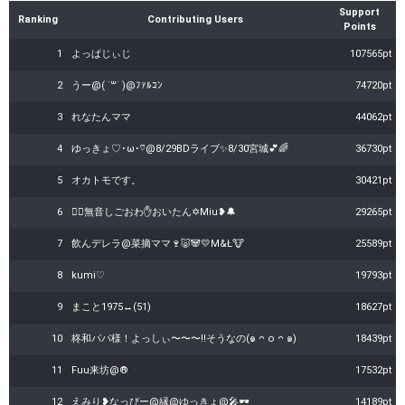
Support
Ranking
Contributing Users
Points
1
よっぱじぃじ
107565pt
2
うー@( ˙꒳​˙ )@ﾌｧﾙｺﾝ
74720pt
3
れなたんママ
44062pt
4
ゆっきょ♡･ω･♡@8/29BDライブ✨8/30宮城💕🌈
36730pt
5
オカトモです。
30421pt
6
👷‍♂️無音しごおわ✋おいたん✡️Miu❥🔔
29265pt
7
飲んデレラ@菜摘ママ🍷🐷🐼‪‬💛M&Ł🐮
25589pt
8
kumi♡
19793pt
9
まこと1975↔(51)
18627pt
10
柊和パパ様！よっしぃ〜〜〜!!そうなの(๑ ᴖ ᴑ ᴖ ๑)
18439pt
11
Fuu来坊@®
17532pt
12
えみり❥なっぴー@縁@ゆっきょ@🎤🕶
14189pt