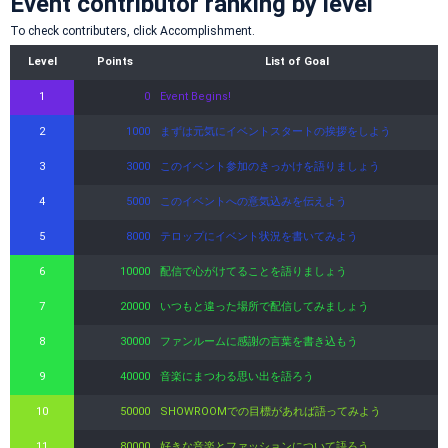
Event contributor ranking by level
To check contributers, click Accomplishment.
Level
Points
List of Goal
1
0
Event Begins!
2
1000
まずは元気にイベントスタートの挨拶をしよう
3
3000
このイベント参加のきっかけを語りましょう
4
5000
このイベントへの意気込みを伝えよう
5
8000
テロップにイベント状況を書いてみよう
6
10000
配信で心がけてることを語りましょう
7
20000
いつもと違った場所で配信してみましょう
8
30000
ファンルームに感謝の言葉を書き込もう
9
40000
音楽にまつわる思い出を語ろう
10
50000
SHOWROOMでの目標があれば語ってみよう
11
80000
好きな音楽とファッションについて語ろう