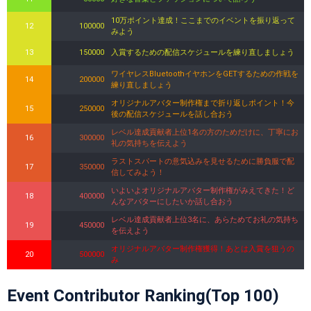
10万ポイント達成！ここまでのイベントを振り返って
12
100000
みよう
13
150000
入賞するための配信スケジュールを練り直しましょう
ワイヤレスBluetoothイヤホンをGETするための作戦を
14
200000
練り直しましょう
オリジナルアバター制作権まで折り返しポイント！今
15
250000
後の配信スケジュールを話し合おう
レベル達成貢献者上位1名の方のためだけに、丁寧にお
16
300000
礼の気持ちを伝えよう
ラストスパートの意気込みを見せるために勝負服で配
17
350000
信してみよう！
いよいよオリジナルアバター制作権がみえてきた！ど
18
400000
んなアバターにしたいか話し合おう
レベル達成貢献者上位3名に、あらためてお礼の気持ち
19
450000
を伝えよう
オリジナルアバター制作権獲得！あとは入賞を狙うの
20
500000
み
Event Contributor Ranking(Top 100)