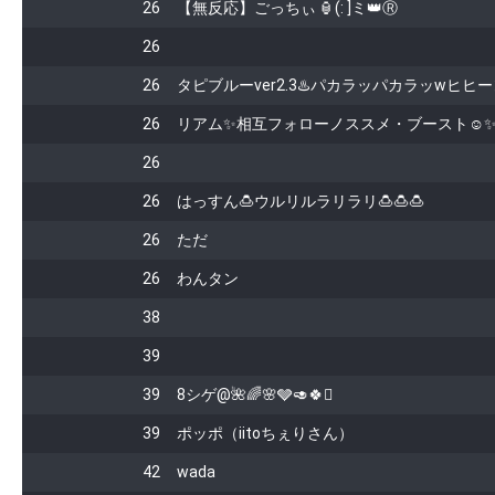
26
【無反応】ごっちぃ 🏮(: ]ミ👑Ⓡ
26
26
タピブルーver2.3♨️パカラッパカラッwヒヒ
26
リアム✨相互フォローノススメ・ブースト☺
26
26
はっすん🍮ウルリルラリラリ🍮🍮🍮
26
ただ
26
わんタン
38
39
39
8シゲ@🌺🌈🌸🩶🥑🍀🪉
39
ポッポ（iitoちぇりさん）
42
wada