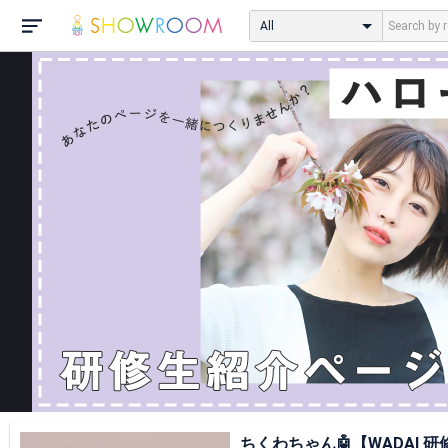
All
ちくわちゃん🤖【WADAI 研