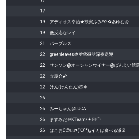
17
17
19
アディオス幸治★扶実ふみ*☪︎✿あゆむ🌼
19
低反応なレイ
21
パープルズ
22
greenleaves🍇💜🥸🧸💚深夜送迎
22
サンソン@オーシャンウイナー@ばんえい競
22
☆慶介🌠
22
けん(けんたん)🧸🍀
26
26
みーちゃん@LUCA
26
ますみだ＠KTeam/👨🏻‍🦲
26
はこおC😊🐕‍🦺٩(ˊᗜˋ*)وイカは食べる派🦑