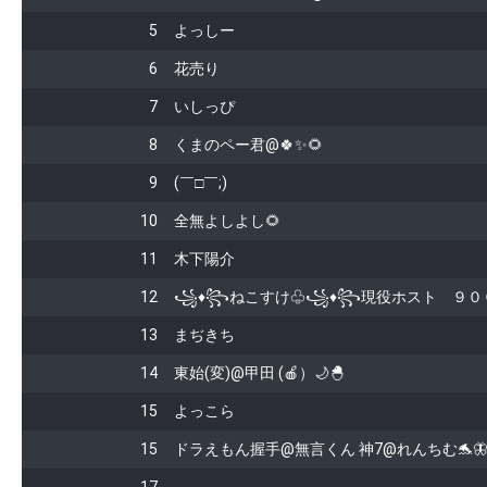
5
よっしー
6
花󠄁売り
7
いしっぴ
8
くまのペー君‪‪@🍀✨🌻
9
(￣□￣;)
10
全無よしよし🌻
11
木下陽介
12
꧁♦꧂ねこすけ♧꧁♦꧂現役ホスト ９００
13
まぢきち
14
東始(変)@甲田 (🍎）🌙🐣
15
よっこら
15
ドラえもん握手@無言くん 神7@れんちむ🐬🦋