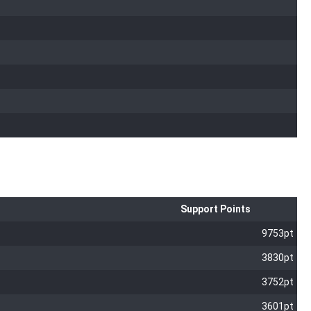
Support Points
9753pt
3830pt
3752pt
3601pt