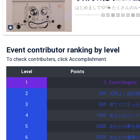
はじめまして🐶🌤 たくさんのルームから見つけてくださって ありがとうございます❣️ WA
---------------- ▤ ▥ ▦ ▧ ▤ ▥ ▦ ▧ ▤ ▥ ▦ ▧ ▤ ▥ ▦ ▧ ▤ ▥ ▦ ▧ ▤ ▥ ▶️自己紹介 📍159cm 📍趣味:ライブ、飲酒、映画、お笑い 📍好きな食べ物:ハイボール🍻 📍今頑張ってい
ること:自分と向き合うこと 目標‼️ 半年後の8月中にフォロワーさん100人目指す🔥 配信はしたことないない！ みんなのお話聞くのだいすき！ ゆるゆると配信させていただき
ます🌸 1日1日を大切に、一緒に思い出増やしていこうねっ🔖 .·♡ あたしらしいSHO
ります🫡 ‬ 最後まで読
Event contributor ranking by level
To check contributers, click Accomplishment.
Level
Points
1
0
Event Begins!
2
250
元気よく自己紹
3
500
来てくださった
4
1000
あなたのニック
5
2500
あなたの夢を発
6
5000
あなたの趣味に