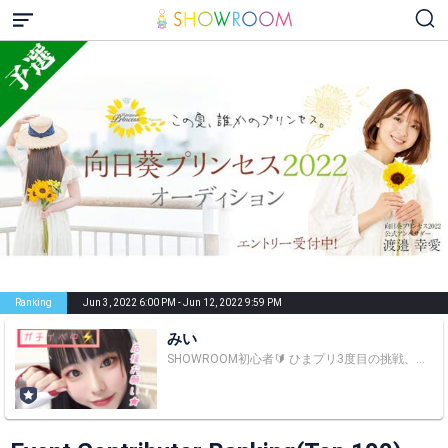
Ranking
Jun 3, 2022 6:00 PM - Jun 12, 2022 9:59 PM
みい
SHOWROOM初心者🔰 ひまプリ3度目の挑戦、今回もだめでしたが、応援してくれる方々がいる限り、夢を諦めずに日々精進していきます！！ →今世では夢を諦めることになりました。 雑誌掲載やランウェイモデル、映画、CM、アイドルなどの、夢のためのイベントの多さで普段はLINE LIVEメインで活動していました。 どんなチャンスも逃したくないです。 人生1度きり、時間は有限。 たくさんのイベントに参加します。 →SHOWROOM公式様からオーガナイザー登録してないライバーはイベント参加が難しいと助言をいただき、SHOWROOMでの配信は諦めることにしました。 真面目に生きてきて、病気を経験して、今も職場では差別や偏見を受けます。 そんな私がどうしても諦められなかった夢。人生で一度でも表舞台で輝きたい。 ただの田舎者の村人Aが人生をかけて夢を叶えていく物語を皆さんと作っていきかったです📖