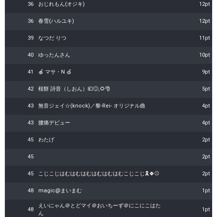
36
おじれもん(オジキ)
12pt
36
春雪(ハルユキ)
12pt
39
なつだ りつ
11pt
40
ゆったんさん
10pt
41
🍎 マサ・N 🍏
9pt
42
桜餅 詩音（しおん）💶😕,🌻🎅
5pt
43
無音ジェイ☆(knock)／黎-Rei- オリジナル曲
4pt
43
腰痛デビュー
4pt
45
わたげ
2pt
45
2pt
45
こじこじはむはむはむはむはむはむこじこじ🎗️🍀⚾️
2pt
48
magic@まいまむ
1pt
えいにゃん＠とどマイ＠おいちーず＠にこにこはた
48
1pt
ん