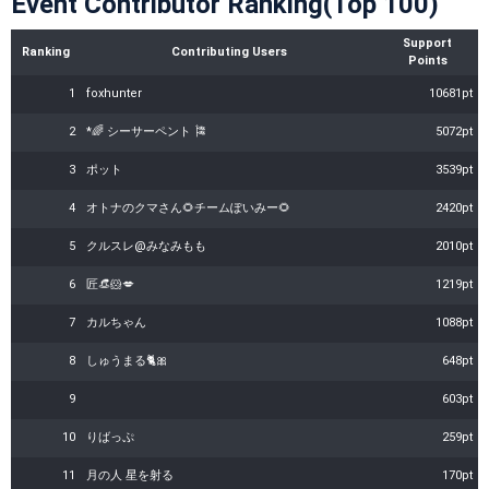
Event Contributor Ranking(Top 100)
Support
Ranking
Contributing Users
Points
1
foxhunter
10681pt
2
*🌈 シーサーペント 🎏
5072pt
3
ポット
3539pt
4
オトナのクマさん🌻チームぽいみー🌻
2420pt
5
クルスレ@みなみもも
2010pt
6
匠👒🐹💋
1219pt
7
カルちゃん
1088pt
8
しゅうまる🐈🎀
648pt
9
603pt
10
りばっぷ
259pt
11
月の人 星を射る
170pt