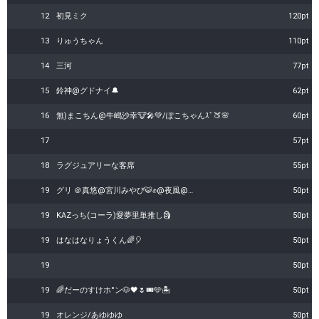
12
初見ミク
120pt
13
りゅうちゃん
110pt
14
三河
77pt
15
鈴神@グドナイ🔔
62pt
16
無)まこちん@牛嶋沙幸🐮🎤💚/ぽこちゃんｽﾞ🍑🌸
60pt
17
57pt
18
ラグジュアリーな客席
55pt
19
グリ ＠真悠@宮川みやび🐯✊@夜風@…
50pt
19
KAZっち(コーラ)愛夢里単推し🗿
50pt
19
はなはなりょうくん🌈🎈
50pt
19
︎︎
50pt
19
🌈だーのすけホ°ン🐶🖤🌷🎟️🩵🏝️
50pt
19
オレンジ/あゆゆゆ
50pt