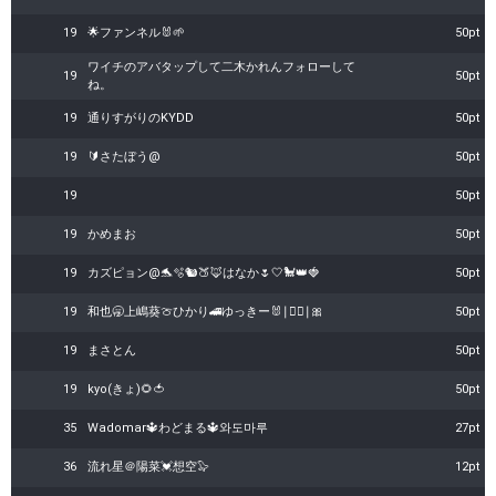
19
🌟ファンネル🐰‪🌱
50pt
ワイチのアバタップして二木かれんフォローして
19
50pt
ね。
19
通りすがりのKYDD
50pt
19
🔰さたぼう@
50pt
19
50pt
19
かめまお
50pt
19
カズピョン@🐬🫧🐿️🍑🦊はなか🌷🤍🐩👑🍓
50pt
19
和也🥱上嶋葵🍈ひかり🚄ゆっきー🐰∣🧚‍♂∣🎀
50pt
19
まさとん
50pt
19
kyo(きょ)🌻🍅
50pt
35
Wadomar🔱わどまる🔱와도마루
27pt
36
流れ星＠陽菜💓想空🦭
12pt