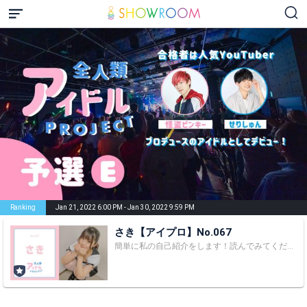
Ranking
Jan 21, 2022 6:00 PM - Jan 30, 2022 9:59 PM
さき【アイプロ】No.067
簡単に私の自己紹介をします！読んでみてください！ 『プロフィール』 名前→さき 呼び方→さき 生年月日→2003年2月15日 学年→18歳 出身地→静岡県 身長→158㎝ 特技→フラッシュ暗算 趣味→テニス、ダンス 性格→サバサバ系 『好きな食べ物』 麺類、果物