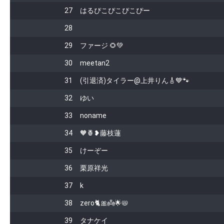
27
はるぴこぴこぴこぴー
28
29
ファージ 🌻💚
30
meetan2
31
(引退済)タイラー@上井りん🎸💙🐾
32
ゆい
33
noname
34
🧡🍍❥藤枝蓮
35
けーぞー
36
栗原祥光
37
k
38
zero🐈🎀👼🌟📛
39
タナケイ