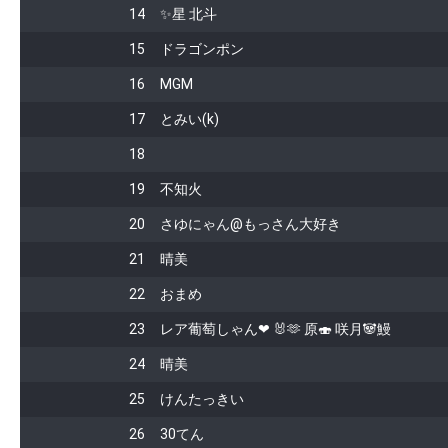
14
✨星 北斗
15
ドラゴンポン
16
MGM
17
とみい(k)
18
19
不知火
20
さゆにゃん@もっさん大好き
21
晴美
22
おまめ
23
レア葡萄しゃん❤ 🐰🫶 原🍣 咲月🐼鰻
24
晴美
25
けんたっきい
26
30てん