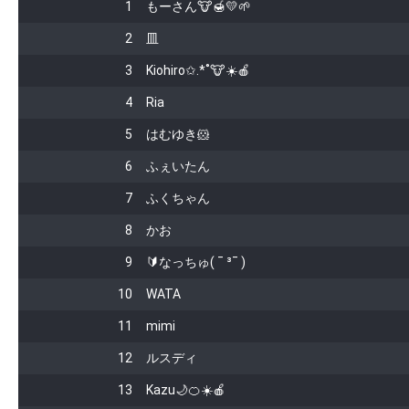
1
もーさん🐮🍯💛🌱
2
皿
3
Kiohiro✩.*˚🐮☀️🍎
4
Ria
5
はむゆき🐹
6
ふぇいたん
7
ふくちゃん
8
かお
9
🔰なっちゅ( ¯ ³¯ )
10
WATA
11
mimi
12
ルスディ
13
Kazu🌙🍊☀️🍎