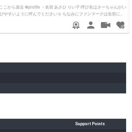
ださい☺︎ ちなみにファンマークは名前にち
11日生ま ・趣
捨て星」した後は、配信が始まるまで他のROOMには入らないように
配信中、1回コメントするごと
ント分確実に送りたいけど、何回コ
) そのため、コメント欄を邪魔することなく、50ポイント分確実に
Support Points
びます☺︎ ┈┈┈┈┈┈┈┈┈┈┈┈┈┈┈┈┈┈┈┈ 5/13 初配信🔰 5/21 50人 5/26 100人 6/5 150人 6/13 200人 6/18 250人ありがとう☺︎ ┈┈┈┈┈┈┈┈┈┈┈┈┈┈┈┈┈┈┈┈