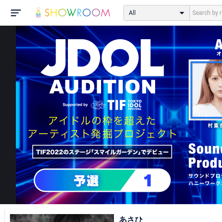
All
あさひ