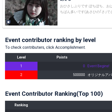
おひさしぶりです ぼちぼち、おはなししよう 21歳、被写体 インスタに来てね ┈┈┈┈┈┈┈┈┈┈┈┈┈┈┈┈┈┈┈┈ ここから過去 ❁︎pro
ちばん多いです(あさひの｢さ｣でさーち
なんで☀️🍎にしてます！ ファンネームは名前を略し
味 読書(なんでも読みます！おすすめ教えてください📚) お散歩 (よくお散歩しながらラジオ配信してました📻) ・特技 ルービックキューブ6面揃えられる！ 辛いものが得
意！蒙古タンメン中本の北極ラーメンが大好きです♡ ・好きなアイドル femme fatale、=Love、可憐なアイボ
へ⚠️ SMS認証(電話番号認証)をしてください！ 認証無しのままだと、せっかく投げていただいたポイントが反映されません… アプリ左上の三本線→マイページ→アカウント
Event contributor ranking by level
設定 からSMS認証をお願いいたします☺︎ ☀️星3周する方法☀️ (下記の方法だと最短30分配信でも3周できます🙆‍♀️) (星集め・捨て星
す。ぜひ通知はつけておいてくださいね☺︎) 1.配信が始まる1時間45分前までに99×5色まで集めておきます(2時間前くらいには集め
To check contributers, click Accomplishment.
ムに１回だけ入って星をもらいま
Level
Points
してください 3.配信が始まったら30秒以内に10x5色投げて残り89×5色にします ※必ず最初に各色10個ずつ投げてください！そうしないとお星様に無駄が出てしまいます🥲
☆10個づつ投げるとポイントが1.2倍になるので10個連続で投げてほしいで
1
0
Event Begins!
5色まで貯めて0個になるまで投げてください 6.3周目の星集め制限が解除されたら(配信開始15分後)、私のルームで10×5集
2
500000
オリジナルアバ
もお願いします☺︎(カウントについては下記に記載します◎) 7.その後他のルームで90×5色
に、お星様1周でプチコース、2周でセミコース
に配信者に1ポイント送ることができます (
Event Contributor Ranking(Top 100)
メントしたか数えるのは大変… カウントはそんなときのための機能です！ やり
と違い、1~50の数字のコメン
送ることができますو 星集めの解除までの間などに、カウントしてね◎ また、星集めに来た方も、星が集まるまでの30秒の間に少しだけでもカウントしていってくれると喜
Ranking