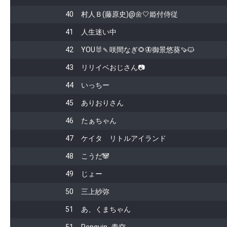
40
村人Ｂ(藤原史)@🌼🤍姫付侍従
41
人生迷い中
42
YOU🐰🍡咲間なぎ🌻🦋御景悠葵🍠🐱
43
リリイベおじさん📷
44
いっちー
45
ありおりさん
46
たぁちゃん
47
ケイタ リトルアイランド
48
こうだ🐼
49
じょー
50
三上紗弥
51
あ、くまちゃん