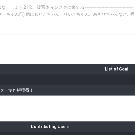
file ・名前 あさひ りい子 呼び名はさーちゃんがい
ゃん◎) 他にもりこちゃん、りいこちゃん、あさひちゃんなど… 呼びやすいように呼んでく
てアサリになりました🐚🦪(二枚貝の絵文字なくて驚いてます) ・年齢 20歳 大学2年生 ・誕生日 2002年7月
リー ┈┈┈┈┈┈┈┈┈┈┈┈┈┈┈┈┈┈┈┈ ⚠️ご協力してくださる皆さま
の時間は、ファンルームにてお知らせしま
ておくと安心◎) 2.配信45分前に他のルー
す ※もともと星は満タンなので増えませんがそれで大丈夫です！ ※「
List of Goal
す！ 4.30秒経つと10x5色もらえるので99×5色個全部投げます 5.配信開始から15分以内にまた80×
めてすぐ投げます 解除を待っている間にカウント
ター制作権獲得！
まで貯めて残り0個になるまで投げ切ります これでフルコース完了です♡ ちなみ
、3周でフルコースです⋆°｡✩ ぜひコメントで何周できたか教えてください！ 🍎カウントとは🍎 
1回の配信で50ポイントまで。したがって、50回分のコメントがポイントになります) 50ポイ
方は簡単、コメントに1~50の半角数字を1つずつ入力して送信するだけ･*.ﾟ☆ 普通のコメント
トはコメント欄に表示されません(アバターがいるところには表示されます
Contributing Users