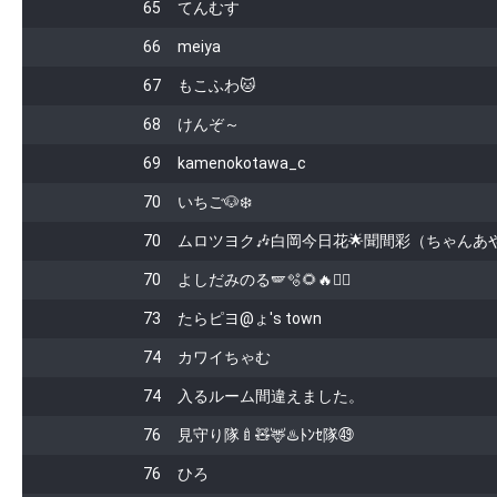
65
てんむす
66
meiya
67
もこふわ🐱
68
けんぞ～
69
kamenokotawa_c
70
いちご🐶❄️
70
ムロツヨク🎶白岡今日花🌟聞間彩（ちゃんあや
70
よしだみのる🪽🫧🌻🔥❤️‍🔥
73
たらピヨ@ょ's town‎
74
カワイちゃむ
74
入るルーム間違えました。
76
見守り隊🍼🧸🦌♨️ﾄﾝｾ隊㊾
76
ひろ