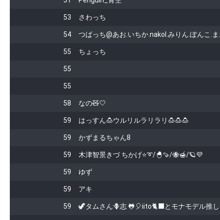
51
Penguin_青空
53
さわっち
54
つばっち@あお.いちか.nakol.みりん.ぽんこ.
55
ちょっち
55
55
‌ ‌
58
なの🧸🤍
59
はっすん🍮ウルリルラリラリ🍮🍮🍮
59
かずまるちゃん8
59
木津智景きづ ちかげ⭐️➰/🐣🍠/🐝🍯/🪐💜
59
ゆず
59
アキ
59
🦖タムさん🪻志 🐸🎈iito🐈‍⬛とモナモデル推し