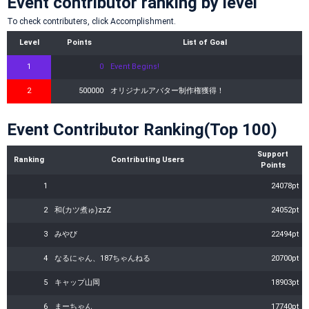
Event contributor ranking by level
To check contributers, click Accomplishment.
Level
Points
List of Goal
1
0
Event Begins!
2
500000
オリジナルアバター制作権獲得！
Event Contributor Ranking(Top 100)
Support
Ranking
Contributing Users
Points
1
24078pt
2
和(カツ煮ゅ)zzZ
24052pt
3
みやび
22494pt
4
なるにゃん、187ちゃんねる
20700pt
5
キャップ山岡
18903pt
6
まーちゃん
17740pt