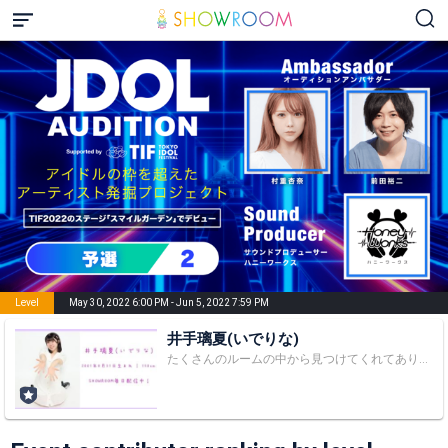
Level
May 30, 2022 6:00 PM - Jun 5, 2022 7:59 PM
井手璃夏(いでりな)
たくさんのルームの中から見つけてくれてありがとうございます🌷 SHOWROOM毎日配信してます！ 【プロフィール】 名前 井手璃夏(いでりな) 誕生日 2001年8月31日 年齢 23歳 血液型 B型 特技 ダンス TikTok↓ www.tiktok.com/@idrn__0831 【出演歴】 舞台 『SEVEN』 『溺れる病室』 『貝殻つなぎ』 『容疑者のメソッド The Stage』(中止) 『僕らの星』 『シェイクス』 『容疑者のメソッド The Stage R』 『冷やし中華ラプソディ』 『TOARU』 『箱庭SP』 『レディゴ2024』 『蜉蝣2025』 『空の国のサイコメトリー』