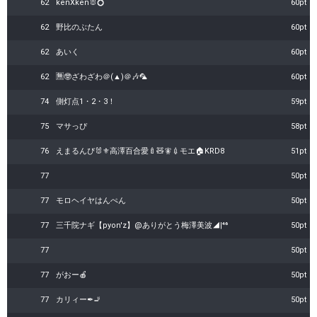
62
kenXken🐰💍
60pt
62
野比のぶたん
60pt
62
あいく
60pt
62
🈚🤓ざわざわ＠(▲)＠🎶🦜
60pt
74
側灯点1・2・3！
59pt
75
マサっぴ
58pt
76
えまるんぴ🐰⚜️高澤百合愛🍼🧸🧚💉モエ🏠KRD8
51pt
77
50pt
77
モロヘイヤはんぺん
50pt
77
三千院ナギ【pyon'z】@ありがとう梅澤美波◢|⁴⁶
50pt
77
50pt
77
がおー🍎
50pt
77
カリィー✒🚬
50pt