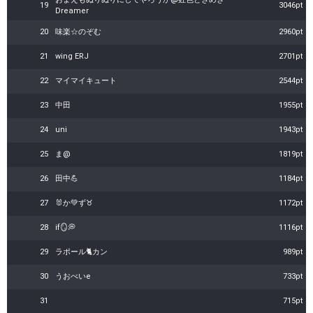
19
3046pt
Dreamer
20
味楽☆のぞむ
2960pt
21
wing ERJ
2701pt
22
マイマイキュート
2544pt
23
中田
1955pt
24
uni
1943pt
25
ま@
1819pt
26
田中💪
1184pt
27
🐰か💚ず♉
1172pt
28
if🪞💭
1116pt
29
ラポール🐈カン
989pt
30
うおべいe
733pt
31
715pt