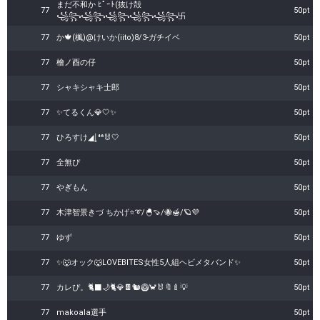
まだ不和か ﾋﾟｰﾄ(抜け殻
77
50pt
꧁꧂꧁꧂꧁꧂꧁꧂꧁꧂卐
77
か🍁(楓)@けいか(iito)8/3-ガチイベ
50pt
77
檜ノ酉の仔
50pt
77
シャキシャキ士郎
50pt
77
✨てるくん💎🤍✨
50pt
77
ひろすけ◢͟￨⁴⁶🐰‎🤍
50pt
77
全無ぴ
50pt
77
やぎもん
50pt
77
木津智景きづ ちかげ⭐️➰/🐣🍠/🐝🍯/🪐💜
50pt
77
ゆず
50pt
77
✨🐺オック🐺LOVEBITES女性5人組ヘビメタバンド✨
50pt
77
カレぴ。🐈‍⬛🌙🐈💎🍫🐿🥝🦀🐰🔖🍼💡
50pt
77
makoala選手
50pt