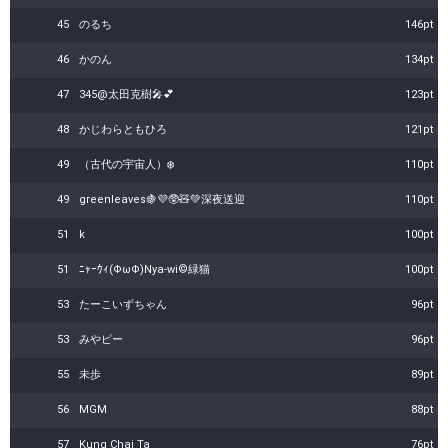
45
のるち
146pt
46
かのん
134pt
47
345@太田克樹🎤︎💕
123pt
48
かじわらともひろ
121pt
49
（古代の宇宙人）❄️
110pt
49
greenleaves🍇💜🥸🧸💚深夜送迎
110pt
51
k
100pt
51
ﾆｬｰｳｨ(ΦωΦ)Nya-wi©緑猫
100pt
53
たーこいずちゃん
96pt
53
みやピー
96pt
55
未歩
89pt
56
MGM
88pt
57
Kung Chai Ta
76pt