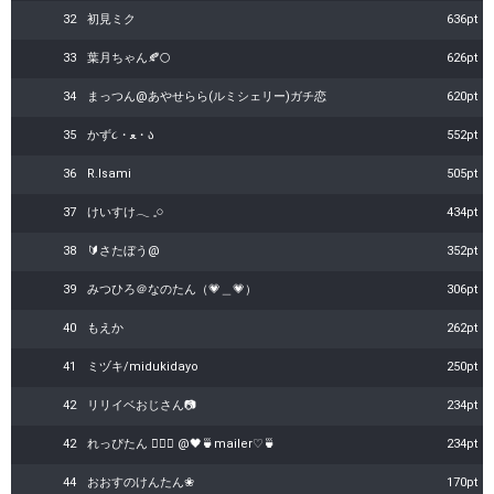
32
初見ミク
636pt
33
葉月ちゃん🍂🌕
626pt
34
まっつん@あやせらら(ルミシェリー)ガチ恋
620pt
35
かず‎‎‎‎૮・ﻌ・ა
552pt
36
R.Isami
505pt
37
けいすけ𓂃 𓈒𓏸
434pt
38
🔰さたぼう@
352pt
39
みつひろ＠なのたん（💗＿💗）
306pt
40
もえか
262pt
41
ミヅキ/midukidayo
250pt
42
リリイベおじさん📷
234pt
42
れっぴたん ❤️‍🔥🌻 @🖤🍵mailer♡🍵
234pt
44
おおすのけんたん❀
170pt