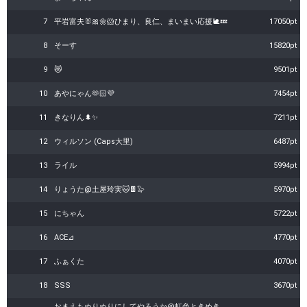
7
平岩富夫🐰🎀🌼🐹ひまり、良仁、まいまい応援🐌💤
17050pt
8
そーす
15820pt
9
😻
9501pt
10
あやにゃん‪‪🫶🏻💜
7454pt
11
きなりん🌲✨
7211pt
12
ウィルソン (Caps大里)
6487pt
13
ライル
5994pt
14
りょうた@土屋玲実🐱🍫🦭
5970pt
15
にちゃん
5722pt
16
ACE⊿
4770pt
17
ふぁくた
4070pt
18
SSS
3670pt
おまえもぬりぬりにしてやろうか@虹色ときめき