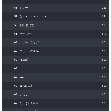
58
じょー
72pt
59
な・・・・・・・・・
62pt
59
🇰🇷.한국인
62pt
61
たかちゃん
61pt
62
スリーステップ
60pt
62
ニッシー⛅️🐴🏍️
60pt
62
ぱぱぱ
60pt
62
60pt
62
soso
60pt
62
真っ白白助
60pt
62
いちご
60pt
62
だいきしん🎀🍎
60pt