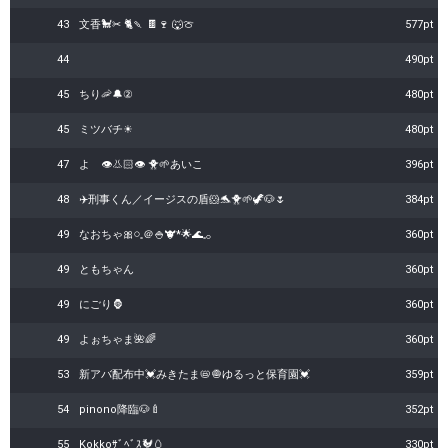
43
文香🐩✂︎ 🐈🍡 🍫🍷 🐺🍈
577pt
44
490pt
45
ちり🦐🔔②
480pt
45
ミツバチ☀
480pt
47
よ 👁👃🏻👁 🐥🌱あいこ
396pt
48
✈️刑事くん／イージスの盾‪🐹🐬🐥🌱🦖🐶🌷
384pt
49
なおちゃ🎀𓏸𓈒＠🍚🐮*🌟🌊𓈒𓂂
360pt
49
ともちゃん
360pt
49
にごり🦍
360pt
49
よぉちゃま🌺🌈
360pt
53
新アバ配布中💓みきたま📛🧅ゆるっと保育園💓
359pt
54
pinono降臨🐶🍼
352pt
55
Kokkoｻﾞﾍﾞｽ🐓🥚
330pt