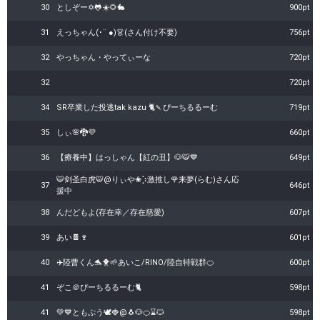
30
としぞー✡️🐸☀️🌻🐇
900pt
31
えっちゃん(･¨ ●)👗(さん付け不要)
756pt
32
やっちゃん・やってぃーな
720pt
32
720pt
34
SR卒業した投逃tak kazu 🐈️🍡ぴーちるるーむ
719pt
35
しぃ🌸🐉💜
660pt
36
【療養中】はっしゃん【紅の丑】🐶🐯💙
649pt
🐯剑圣白虎🐯@りぃや❀⡱激推し🌹来夢(らむ)さん応
37
646pt
援中
38
んだどもよ(存在幸／存在慈愛)
607pt
39
あい🍫🍷
601pt
40
✈️陸曹くん🐬🐥🌱あいこ/RINO/陸自特戦群🍊
600pt
41
ぞこ＠ぴーちるるーむ🐈
598pt
41
💚💙ともぷう🕊🍓@🐧🐶🍊⌛️🐱
598pt