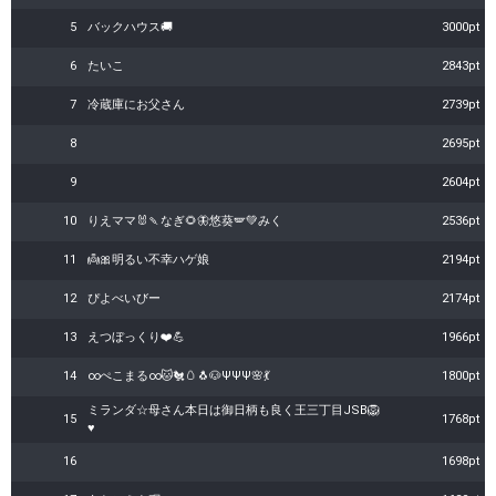
5
バックハウス🚚
3000pt
6
たいこ
2843pt
7
冷蔵庫にお父さん
2739pt
8
2695pt
9
2604pt
10
りえママ🐰🍡なぎ🌻🦋悠葵🪽‪💚みく
2536pt
11
👼🎀明るい不幸ハゲ娘
2194pt
12
ぴよべいびー
2174pt
13
えつぼっくり❤️💪
1966pt
14
∞ぺこまる∞🐱🐔🥚🐧🐶ΨΨΨ🌸💃
1800pt
ミランダ☆母さん本日は御日柄も良く王三丁目JSB🦁
15
1768pt
♥️
16
1698pt