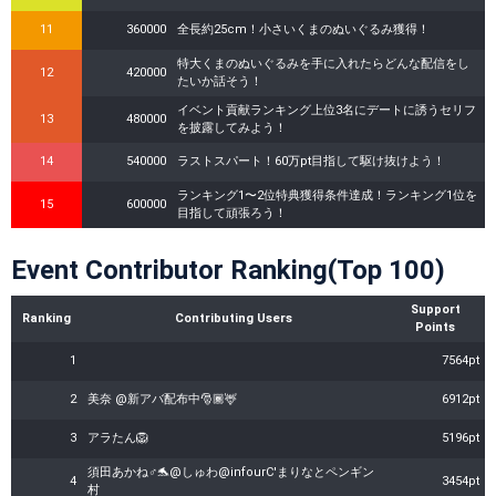
11
360000
全長約25cm！小さいくまのぬいぐるみ獲得！
特大くまのぬいぐるみを手に入れたらどんな配信をし
12
420000
たいか話そう！
イベント貢献ランキング上位3名にデートに誘うセリフ
13
480000
を披露してみよう！
14
540000
ラストスパート！60万pt目指して駆け抜けよう！
ランキング1〜2位特典獲得条件達成！ランキング1位を
15
600000
目指して頑張ろう！
Event Contributor Ranking(Top 100)
Support
Ranking
Contributing Users
Points
1
7564pt
2
美奈 @新アバ配布中🎅🏾🦌
6912pt
3
アラたん🦁
5196pt
須田あかね♂🐬@しゅわ@infourC'まりなとペンギン
4
3454pt
村