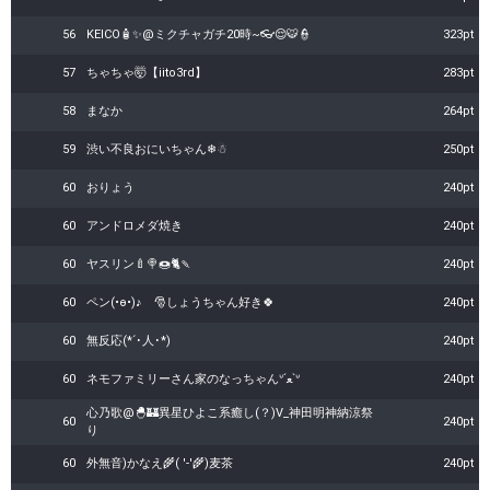
56
KEICO🧴✨️@ミクチャガチ20時~👓😌🐯👮
323pt
57
ちゃちゃ🤯【iito3rd】
283pt
58
まなか
264pt
59
渋い不良おにいちゃん❄☃
250pt
60
おりょう
240pt
60
アンドロメダ焼き
240pt
60
ヤスリン🍼🍭🍩🐈🍡
240pt
60
ペン(•ө•)♪ 🎅しょうちゃん好き🍀
240pt
60
無反応(*´･人･*)
240pt
60
ネモファミリーさん家のなっちゃんᐡˊﻌˋᐡ
240pt
心乃歌@🐣🏰異星ひよこ系癒し(？)V_神田明神納涼祭
60
240pt
り
60
外無音)かなえ🌾( '-'🌾)麦茶
240pt