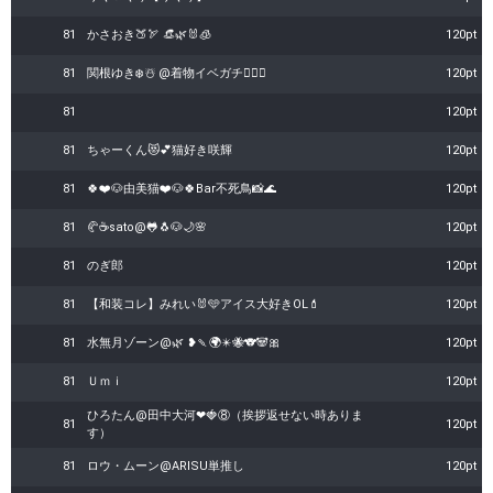
81
かさおき🍑🏹‬ 👒🌿🐰🧊
120pt
81
関根ゆき❄️☃️ @着物イベガチ❤️‍🔥👘
120pt
81
120pt
81
ちゃーくん😻💕猫好き咲輝
120pt
81
🍀❤️🐶由美猫❤️🐶🍀Bar不死鳥📸🌊
120pt
81
🥐☕️sato@🐸🐧🐶🌙🌸
120pt
81
のぎ郎
120pt
81
【和装コレ】みれい🐰🩵アイス大好きOL💄
120pt
81
水無月ゾーン@🌿 ❥🍡🌍️✴️🐝🐨🐼🎀
120pt
81
Ｕｍｉ
120pt
ひろたん@田中大河❤🍓⑧（挨拶返せない時ありま
81
120pt
す）
81
ロウ・ムーン@ARISU単推し
120pt