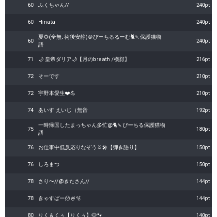
60
ふくちゃん//
240pt
60
Hinata
240pt
夏🌻(全無､術後安静)＠ぴーちるるーむ🐈🍡保護猫物
60
240pt
語
71
🌙 皇帝ダリア🌙【月のbreath /横顔】
216pt
72
そーです
210pt
72
宇野本愛生❤️💪
210pt
74
あいす えいじ（無音
192pt
一時帰国したまっちゃん多忙@🐈🍡ぴーちる保護猫物
75
180pt
語
76
お仕事中低反応りなぞう🐰🎤【弾き語り】
150pt
76
しろまつ
150pt
78
さり〜//@きたさん//
144pt
78
きゃすぱー🫠‎🍧🫧
144pt
80
りく＆くぅ【りくぅ】🐶🐾
140pt