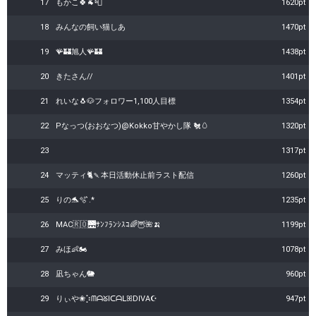
17
もかこ🍀🐐📮
1620pt
18
みんなの飼い猫しあ
1470pt
19
🪸🏰旭人🪸🏰
1438pt
20
きたさん//
1401pt
21
れいな🐧🐶フォロワー1,100人目標
1354pt
22
Pなっつ(おおなつ)@Kokko甘やかし隊 🐔🥚
1320pt
23
1317pt
24
マッティ🐈🍡本日活動休止前ラスト配信
1260pt
25
りの🐬🫧 ͛.*
1235pt
26
MAC🇷🇴🌉ｻﾝﾌﾗﾝｼｽｺ🌈🦉🌺🍌
1199pt
27
みほ👶🏍️
1078pt
28
凪ちゃん🐘
960pt
29
りぃや❀⡱ᗰᗩᘜIᑕᗩᒪꕤDIVA☪ ‎
947pt