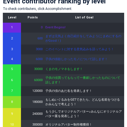
Event contributor ranking by level
To check contributers, click Accomplishment.
Level
Points
List of Goal
1
0
Event Begins!
まずは元気よく自己紹介をしてみよう(こまめにするの
2
600
がGood！)
3
3000
このイベントに対する意気込みを語ってみよう！
4
6000
子供の頃欲しかったモノについて話します！
5
30000
くまのモノマネをします！
子供の頃買ってもらって一番嬉しかったものについて
6
60000
話します！
7
120000
子供の頃のあだ名を発表します！
もしぬいぐるみをGETできたら、どんな名前をつける
8
180000
かみんなで考えよう！
もう少しでオリジナルアバター♪みんなにオリジナルア
9
240000
バター案を発表しよう！
10
300000
オリジナルアバター制作権獲得！