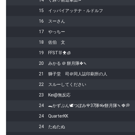
14
くみ♡前迫軍団⚑*ﾟ
15
イッパイアッテナ・ルドルフ
16
スーさん
17
やっちー
18
佐伯 文
19
FFST🐰🐥🧊
20
みかる ＠ 餅月隊✤🍡
21
獅子堂 司＠同人誌印刷所の人
22
スルーしてください
23
Kei@無反応
24
🐊かずぷん🕊️つぼみ🌹37隊👓餅月隊🍡🍓💭
24
QuarterKK
24
たぬたぬ