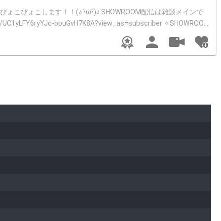
LFY6ryYJq-bpuGvH7K8A?view_as=subscriber ✧干し芋 https://ww
ファンアート#カナンコアート ☆*:;;;;;;:*☆