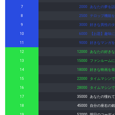
7
2000
あなたの夢を話
8
2500
テロップ機能を
9
3000
好きな異性のタ
10
6000
【お題】趣味に
11
9000
好きなマンガを
12
12000
あなたの好きな
13
15000
ファンルームに
14
18000
好きな映画を発
15
22000
タイムマシンで
16
28000
タイムマシンで
17
35000
あなたの憧れて
18
45000
自分の座右の銘
19
52000
明日のコーディ