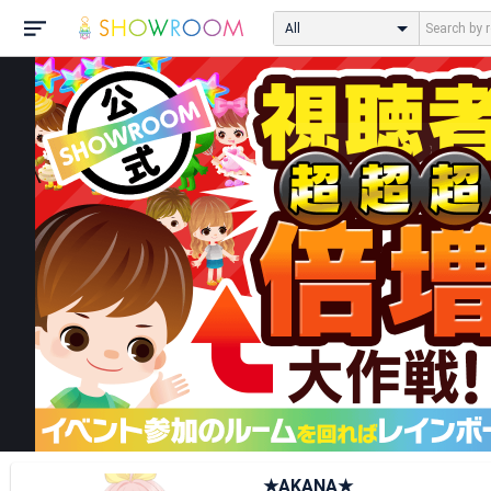
All
★AKANA★