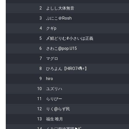
2
よしし大体無音
3
ぷにこ＠Rosh
4
クギp
5
〆鯖どりむ#小さいは正義
6
さわこ@pop.U15
7
マグロ
8
ひろよん【HIRO74🎙⚡️】
9
hiro
10
ユズリハ
11
らりびー
12
りく@らず民
13
福生 唯月