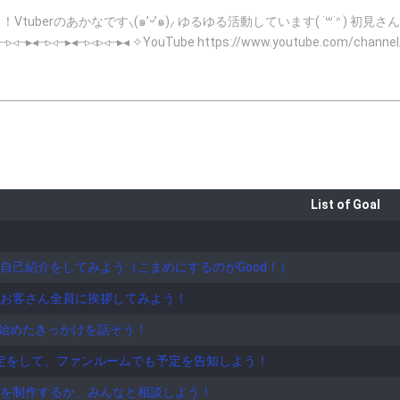
)⸝ ゆるゆる活動しています( ˙꒳​˙ᐢ ) 初見さんぴょこぴょこします！！(ง •̀ω•́)ง SHOWROOM配信は雑談メインで
com/mss_0031 ✧Youtube https://www.youtube.com/channel/UC1y
OMGSVCVM?ref_=wl_share ✧FANBOX https://www.pixiv.net/fanbox/creator/48450097 
List of Goal
自己紹介をしてみよう（こまめにするのがGood！）
お客さん全員に挨拶してみよう！
Mを始めたきっかけを話そう！
Eの設定をして、ファンルームでも予定を告知しよう！
を制作するか、みんなと相談しよう！