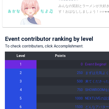
みんなの笑顔とラーメンが大好き！Vtuberのあかなです⸜(๑’ᵕ’๑
す！おはなししましょう！ ▹◃┄▸◂┄▹◃┄▸◂┄▹◃┄▸◂┄▹◃▹◃┄▸◂ ✧YouTube https://www.youtube.com/channel/UC1yLFY6ryYJq-bpuGvH7K8A?view_as=subscriber ✧SHOWROOM
https://www.showroom-live.
w.amazon.co.jp/hz/wishlist/ls/29L53
*:;;;;;;:*☆*:;;;;;;:*☆*
Event contributor ranking by level
To check contributers, click Accomplishment.
Level
Points
1
0
Event Begins!
2
250
まずは元気よく
3
500
来てくださった
4
750
SHOWROO
5
1000
NEXTLIV
6
1500
どんなアバター