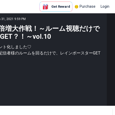
Purchase
Login
Get Reward
n 31, 2021 9:59 PM
倍増大作戦！～ルーム視聴だけで
T？！～vol.10
ント化しました♡
配信者様のルームを回るだけで、レインボースターGET