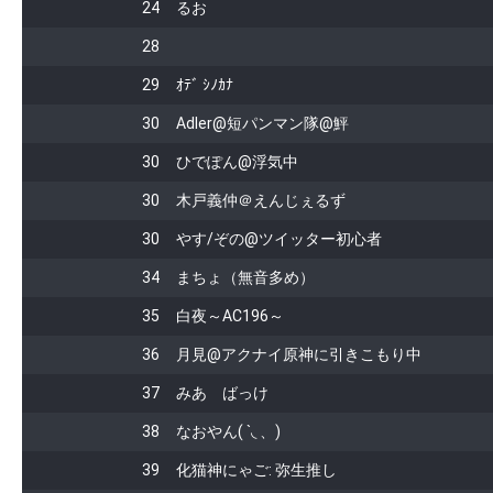
24
るお
28
29
ｵﾃﾞ ｼﾉｶﾅ
30
Adler@短パンマン隊@鮃
30
ひでぽん@浮気中
30
木戸義仲＠えんじぇるず
30
やす/ぞの@ツイッター初心者
34
まちょ（無音多め）
35
白夜～AC196～
36
月見@アクナイ原神に引きこもり中
37
みあ ばっけ
38
なおやん( `◟ 、)
39
化猫神にゃご: 弥生推し