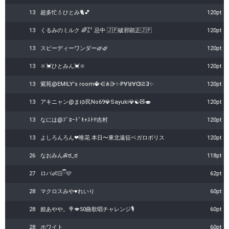
13
超多忙💧ひとみ🐈💕
120pt
13
くるみのミルク 🌈㍄ 忌中 🇯🇵破邪顕正🇯🇵
120pt
13
スピーディーワンダー🌿🌿
120pt
13
🔆💓ひとみん💓🔆
120pt
13
紫苑@EMILY's room🔱⋲⋔⋺✨ꓑꓯꓤꓯꓷⲒƧꓱ✨
120pt
13
アキニャン@まゆ民No69💎Sayuki💎☯️🧸🍣
120pt
13
なには@ﾌﾞﾛｰﾄﾞｷｬｽﾄ!!吉村
120pt
13
よしろんろん❤唯花 本日〜東北遠征ベガロポリス
120pt
26
なおみんℛಠ_ಠ
118pt
27
ロバ👶🏻ྀི🩷
62pt
28
マクロスみや♥︎れいり
60pt
28
姫あやや。🍭💋50曲歌唱チャレンジ🎙
60pt
28
ホワイト
60pt