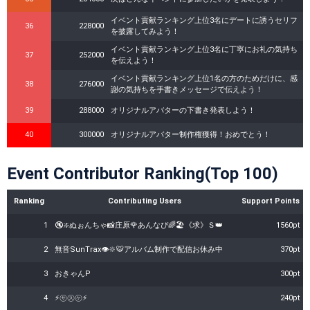
イベント貢献ランキング上位3名にデートに誘うセリフ
36
228000
を披露してみよう！
イベント貢献ランキング上位3名に丁寧にお礼の気持ち
37
252000
を伝えよう！
イベント貢献ランキング上位1名の方のためだけに、感
38
276000
謝の気持ちを手書きメッセージで伝えよう！
39
288000
オリジナルアバターの下書き発表しよう！
40
300000
オリジナルアバター制作権獲得！おめでとう！
Event Contributor Ranking(Top 100)
Ranking
Contributing Users
Support Points
1
🔇❇️ぬぉんちゃ📸庄原🌹あんなぴ🌈🏖《求》Ｓ👑
1560pt
2
無音SunTrax👁‪🔆‬🐯アルバム制作で配信お休み中
370pt
3
おきゃんP
300pt
4
⚡㋚㋜㋘⚡
240pt