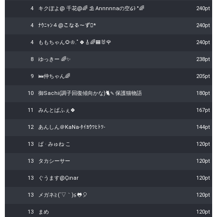
4
キクぽよ@ 千花@🌈 ⛱️ Annnnnaの空໒꒱·°🌈
240pt
4
ﾅｳﾆｬﾝ４@こなる〜ず*
240pt
4
ももちゃん🌻♔.ﾟ🍀🎸🌈🟦🐰🌹
240pt
8
ゆっきー 🌈✨️
238pt
9
🛌仲ちゃん🌈
205pt
10
御Sachi(調子回復傾向かな)🐈🍡保護猫物語‬
180pt
11
みんとぱふぇ🍀
167pt
12
あんしん＠KaNa-ﾀｲﾖｳﾜﾋﾄﾂ-
144pt
13
ぱ · みゅね·こ
120pt
13
タカシーサー
120pt
13
ぐうます@Çınar
120pt
13
メガネ≧(´▽｀)≦🐸🎈
120pt
13
まめ
120pt