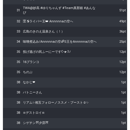
TWA@妙高 #ゆりちゃんず #Team真那姫 #あんな
31
51pt
ぴ
32
🈳 𝗦ライバー王👑 Annnnnaの空へ
49pt
33
広島のきのえ温泉さん（！）
36pt
34
味噌煮込み/Annnnnaの空🌈S王をAnnnnnaの空へ
25pt
35
投げ逃げの民ふーにーですʕ•ᴥ•ʔﾉ
12pt
35
16ブランコ
12pt
35
ちのぶ
12pt
38
なかじ❤
1pt
38
バトニーさん
1pt
38
リアム✨相互フォローノススメ・ブースト☺✨
1pt
38
☠デストロイ☠
1pt
38
シゲチン⛩️夕昴⛩️
1pt