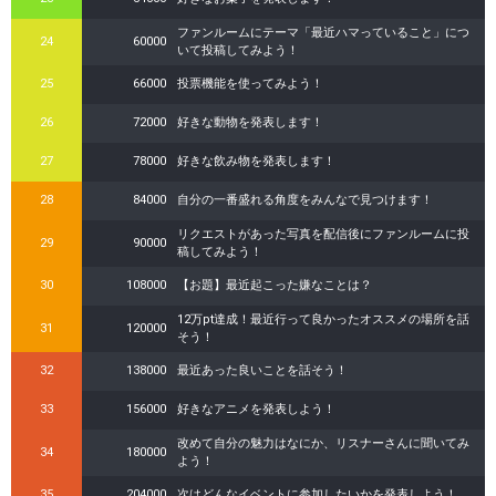
ファンルームにテーマ「最近ハマっていること」につ
24
60000
いて投稿してみよう！
25
66000
投票機能を使ってみよう！
26
72000
好きな動物を発表します！
27
78000
好きな飲み物を発表します！
28
84000
自分の一番盛れる角度をみんなで見つけます！
リクエストがあった写真を配信後にファンルームに投
29
90000
稿してみよう！
30
108000
【お題】最近起こった嫌なことは？
12万pt達成！最近行って良かったオススメの場所を話
31
120000
そう！
32
138000
最近あった良いことを話そう！
33
156000
好きなアニメを発表しよう！
改めて自分の魅力はなにか、リスナーさんに聞いてみ
34
180000
よう！
35
204000
次はどんなイベントに参加したいかを発表しよう！