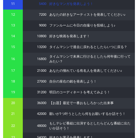
11
5400
好きなマンガを発表しよう！
12
7200
あなたの好きなアーティストを発表してください♪
13
9000
ファンルームに今日の自撮りを投稿しよう♪
14
10800
好きな映画を発表します！
15
13200
タイムマシンで過去に戻れるとしたらいつに戻る？
タイムマシンで未来に行けるとしたら何年後に行って
16
16800
みたい？
17
21000
あなたの憧れている有名人を発表してください♪
18
27000
自分の座右の銘を発表しよう！
19
31200
明日のコーディネートを考えてみよう！
20
36000
【お題】最近で一番おもしろかった出来事
21
42000
願いが1つ叶うとしたら何をお願いするか話そう！
もしテレビ番組に出演するとしたらどんな番組に出た
22
48000
いか話そう！
23
54000
好きなお菓子を発表します！