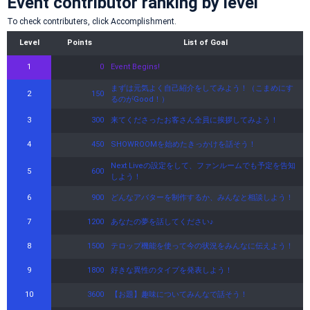
Event contributor ranking by level
To check contributers, click Accomplishment.
Level
Points
List of Goal
1
0
Event Begins!
まずは元気よく自己紹介をしてみよう！（こまめにす
2
150
るのがGood！）
3
300
来てくださったお客さん全員に挨拶してみよう！
4
450
SHOWROOMを始めたきっかけを話そう！
Next Liveの設定をして、ファンルームでも予定を告知
5
600
しよう！
6
900
どんなアバターを制作するか、みんなと相談しよう！
7
1200
あなたの夢を話してください♪
8
1500
テロップ機能を使って今の状況をみんなに伝えよう！
9
1800
好きな異性のタイプを発表しよう！
10
3600
【お題】趣味についてみんなで話そう！