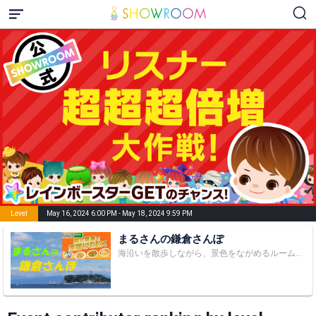
Level
May 16, 2024 6:00 PM - May 18, 2024 9:59 PM
まるさんの鎌倉さんぽ
海沿いを散歩しながら、景色をながめるルームです。 一緒にのんびりしませんか？ ※応援しているルーム※ かなきらるーむ★ 2026年3月にて配信終了、SNSを通じて応援中 Annnnnaの空⛱ https://www.showroom-live.com/r/0dac11119159 あき🍊🧡の迷言ルーム 2026年4月にて配信終了？ 今はリスナーとして暗躍中