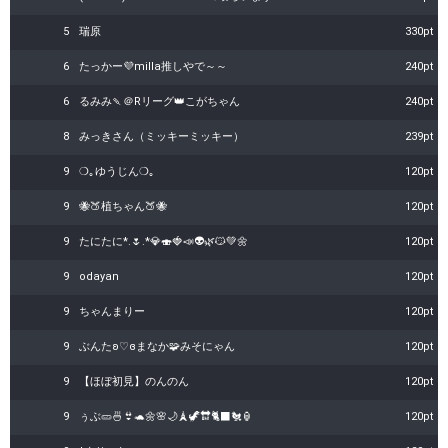
5
瑞原
330pt
6
たっかー💜milla推しやで～～
240pt
6
るみみ🍡＠Rリーグ👑こがちゃん
240pt
8
みっきさん（ミッキーミッキー）
239pt
9
❍｡ゆうじん❍｡
120pt
9
🐝🍑植ちゃん🍑🐝
120pt
9
たにたに*.🌷.*💎🍣🍓📣👽🌿😼💚🌼
120pt
9
odayan
120pt
9
ちゃんまりー
120pt
9
ぶんたʚ♡ɞまなか🧩みそにゃん
120pt
9
【ほぼ初見】のんのん
120pt
9
ぅぶ🥒🍜👙🐢🌼🌸🌙🗼🦖🔛🐈‍⬛🐔🏮
120pt