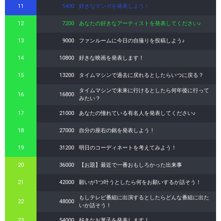
11
5400
好きなマンガを発表しよう！
12
7200
あなたの好きなアーティストを発表してください♪
13
9000
ファンルームに今日の自撮りを投稿しよう♪
14
10800
好きな映画を発表します！
15
13200
タイムマシンで過去に戻れるとしたらいつに戻る？
タイムマシンで未来に行けるとしたら何年後に行って
16
16800
みたい？
17
21000
あなたの憧れている有名人を発表してください♪
18
27000
自分の座右の銘を発表しよう！
19
31200
明日のコーディネートを考えてみよう！
20
36000
【お題】最近で一番おもしろかった出来事
21
42000
願いが1つ叶うとしたら何をお願いするか話そう！
もしテレビ番組に出演するとしたらどんな番組に出た
22
48000
いか話そう！
23
54000
好きなお菓子を発表します！