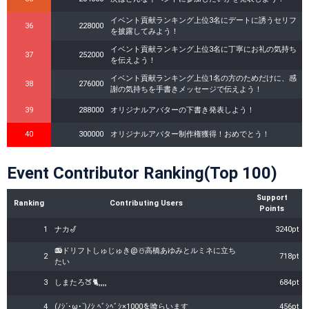
イベント貢献ランキング上位3名にデートに誘うセリフ
36
228000
を披露してみよう！
イベント貢献ランキング上位3名に丁寧にお礼の気持ち
37
252000
を伝えよう！
イベント貢献ランキング上位1名の方のためだけに、感
38
276000
謝の気持ちを手書きメッセージで伝えよう！
39
288000
オリジナルアバターの下書き発表しよう！
40
300000
オリジナルアバター制作権獲得！おめでとう！
Event Contributor Ranking(Top 100)
Support
Ranking
Contributing Users
Points
1
ナカ🎷
3240pt
📻️ドリフトしゅじゅき@☃️高橋あゆみとルミネに立ち
2
718pt
たい
3
しまたろ🍑🐈⸒⸒⸒⸒
684pt
4
(ﾉｼ´･ω･`)ﾉｼ ﾍﾞｼﾍﾞｼ×1000を喰らいます
456pt