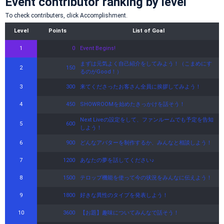
Event contributor ranking by level
To check contributers, click Accomplishment.
Level
Points
List of Goal
1
0
Event Begins!
まずは元気よく自己紹介をしてみよう！（こまめにす
2
150
るのがGood！）
3
300
来てくださったお客さん全員に挨拶してみよう！
4
450
SHOWROOMを始めたきっかけを話そう！
Next Liveの設定をして、ファンルームでも予定を告知
5
600
しよう！
6
900
どんなアバターを制作するか、みんなと相談しよう！
7
1200
あなたの夢を話してください♪
8
1500
テロップ機能を使って今の状況をみんなに伝えよう！
9
1800
好きな異性のタイプを発表しよう！
10
3600
【お題】趣味についてみんなで話そう！