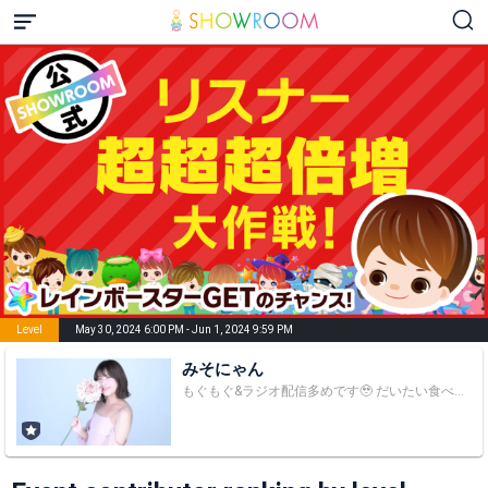
Level
May 30, 2024 6:00 PM - Jun 1, 2024 9:59 PM
みそにゃん
もぐもぐ&ラジオ配信多めです🥹 だいたい食べてます🥹 普段は読モの端くれです😌 ぶろぐ書いたらふぁんるーむに報告するから読んでね 好きなもの: WHITE SCORPION(ACEちゃん) ナガノのくま(自分ツッコミくま)ʕ•ᴥ•ʔ、ちいかわ₍ᐢˊo̴̶̷̤ ̫ o̴̶̷̤ˋᐢ₎、ミッフィー・×・ 横浜DeNAベイスターズ←FC継続やめましたが話したい方は話しましょう🥲 フォローしてくださるとうれしいです！ X https://x.com/miso__nyan いんすた https://www.instagram.com/misotaso てくとく https://www.tiktok.com/@miso__nyan?_t=8jsSegtOKPq&_r=1 お手紙、プレゼントの宛先: なまもの🆖 〒150-0022 東京都渋谷区恵比寿南1-24-2 EBISU FORT 1F STYLICTION株式会社 みそにゃん宛