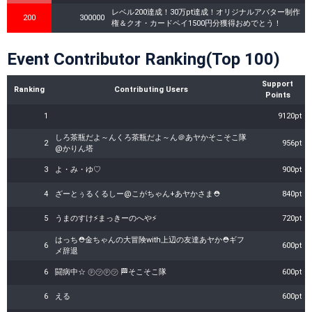
レベル200達成！30万pt達成！オリジナルアバター制作
200
300000
権＆クオ・カードペイ1500円分獲得おめでとう！
Event Contributor Ranking(Top 100)
Support
Ranking
Contributing Users
Points
1
9120pt
しろ茶瓶だよ～んくろ茶瓶だよ～ん＠あヤかそこそこ隊
2
956pt
@かりん塔
3
よ・み・ゆ♡
900pt
4
ざーとぅるくるしー@こがちゃん+あヤかさま⛑
840pt
5
うまのすけ⚡まっきーのへや⚡
720pt
はっち⛑金ちゃんの大冒険with上辺の友達あヤか⛑ギフ
6
600pt
メ辞退
6
闘病中☆ ㋢㋡㋢㋡ 🏁そこそこ隊
600pt
6
える
600pt