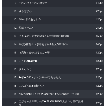
9
それいけ！それいゆ🌞🌞
542pt
10
さらばじゃ
420pt
10
ℋɨʁo@⛑️あヤか⛑️
420pt
12
🌎ばったん⚡
240pt
13
ゆき★のり@大内陽菜&石井美帆🐼⏯️©️知夏
150pt
14
🍻(無)社畜JUN@🐷あヤか&金太⛑💛*🏮🐾
145pt
15
（完無）ゆきだるまこ⏯️🐼
120pt
15
こうた👸🏰🍓🕊
120pt
15
ぎんたろう
120pt
15
🚂🤤❤️☪🪐‪⋆.໒꒱♬¨̮⋆☪︎*꙳♪̊̈てちゅたん
120pt
15
こんばんは❣️前転マン
120pt
15
ʚKZɞ@NOREʚ♡⃛ɞʚΨɞ@ひなはちみつ@まりまり🎀
120pt
こがちゃん🎆Rリーグ👑SHOWROOM夏まつり実行委員
15
120pt
長