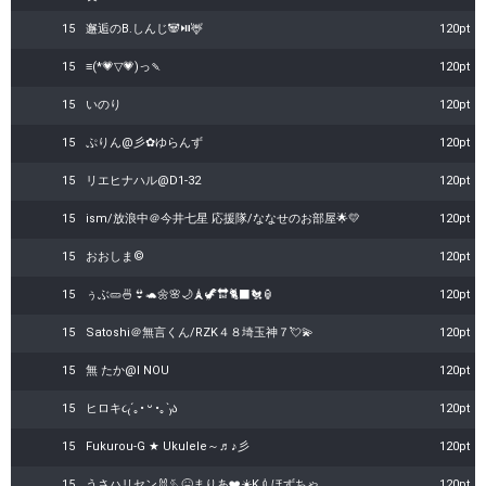
15
邂逅のB.しんじ🐼⏯️🦌
120pt
15
≡(*💗▽💗)っ🍡
120pt
15
いのり
120pt
15
ぷりん@彡✿ゆらんず
120pt
15
リエヒナハル@D1-32
120pt
15
ism/放浪中＠今井七星 応援隊/ななせのお部屋🌟💛
120pt
15
おおしま©
120pt
15
ぅぶ🥒🍜👙🐢🌼🌸🌙🗼🦖🔛🐈‍⬛🐔🏮
120pt
15
Satoshi＠無言くん/RZK４８埼玉神７💘💫
120pt
15
無 たか@I NOU
120pt
15
ヒロキ૮₍´｡• ᵕ •｡`₎ა
120pt
15
Fukurou-G ★ Ukulele～♬♪彡
120pt
15
うさハリセン🐰🪡🤒まりあ❤️☀️K💉ほずちゃ
120pt