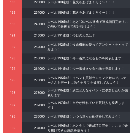
188
228000
レベル188達成！花火をあげまくろう〜！！！
189
234000
レベル189達成！花火をあげまくろう〜！！！
レベル190達成！あと10レベル達成で達成項目完走！こ
190
240000
の勢いで最後まで駆け抜けよう！
191
246000
レベル191達成！今日の天気は？
レベル192達成！投票機能を使ってアンケートをとって
192
252000
みよう！
193
258000
レベル193達成！今一番気になるものを発表します！
194
264000
レベル194達成！今一番好きな食べ物を発表します！
レベル195達成！イベント貢献ランキング1位のリスナ
195
270000
ーさんをデートに誘うセリフを披露してみよう！
レベル196達成！次にどんなイベントに参加したいか発
196
276000
表します！
レベル197達成！自分が憧れている芸能人を発表しま
197
282000
す！
198
288000
レベル198達成！いつも違った配信をしてみよう！
レベル199達成！あと少しで達成項目完走！ここまで走
199
294000
り抜けてきた感想を語ろう！