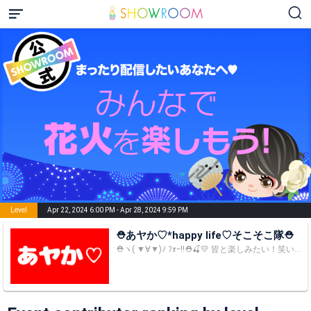
Level
Apr 22, 2024 6:00 PM - Apr 28, 2024 9:59 PM
⛑️あヤか♡*happy life♡そこそこ隊⛑️
⛑ヽ( ▼∀▼)ﾉ ﾌｫｰ!!⛑🍒💛 皆と楽しみたい！笑いの神降りろ！と思って毎日配信中\(*ˊᗜˋ*)/ あヤか♡ with 金太(芸名) 7歳 ( ◜ᴗ◝)🌈 気になった方は是非、お立ち寄り下さいませ(*･ω･)*_ _)ﾍﾟｺﾘ♡ 初見様♡常連様♡ コメントたーーーーっくさん、お待ちしております((ヾ(･д･｡)ﾌﾘﾌﾘ いつも応援頂いてる皆様。 本当にいつも感謝の気持ちでいっぱいです！！ いつもありがとうございます。 これからもどうぞ、あヤか♡happy lifeをよろしくお願いします((ヾ(･д･｡)ﾌﾘﾌﾘ♡ 【そこそこ隊について】 そこそこ隊の由来。各ルームのトップリスナーの皆様に応援して頂いてるのにも関わらず、配信者は『そこそこすごい人達に来てもらって嬉しい』と失言した事により名付けられました。ごめんなさい(๑>؂•̀๑)ﾃﾍﾍﾟﾛ このルームでは『そこそこ応援＝ガチ応援』ですので、そこそこ応援して下さる皆様、お待ちしております♡♡ 奴隷募集中\( ˙▿˙ )/♡♡ まにあ募集\( ˙▿˙ )/♡♡ 【イベント歴】 2017.06.09 配信START♡ 2017年 6月24日 女子力UPイベ5位♡ 7月16日 きのこ.たけのこ戦争予選１位♡ 7月31日 きのこ.たけのこ戦争決勝１位♡ 8月17日 女子力UPイベ２位♡ 9月10日 音祭りイベ１位♡ 9月30日 拝啓リスナー様イベ2位♡ 10月27日 女子力UPイベるP&J編１位♡ 11月15日 似顔絵アバター獲得バトル2位♡ 12月10日 Xmasケーキイベ1位♡ 12月17日 Xmasまであと少し～イベ１位♡ 2018年 1月7日 鼠祭イベ1位♡ 1月23日 女子力UPイベdior編1位♡ 2月10日 キョロちゃんイベ2位♡ 3月3日 Whiteday マカロンイベ1位♡ 3月25日 似顔絵アバターイベ1位♡ 4月23日 キューピー背景イベ1位♡ 5月13日 肉祭イベ1位♡ 5月27日 マンゴーイベ1位♡ 6月02日 苺イベ1位♡ 6月16日 カフェ好き女子イベ1位♡ 7月18日 アバターぬいぐるみイベ1位♡ 7月29日 カフェオレイベ1位♡ 8月19日 NEXT STEPイベ1位♡ 9月9日 トレンドアイテムイベ1位♡ 9月18日 充電器イベ1位♡ 9月30日 旅行に行こうイベ1位♡ 10月31日 いきなり肉イベ1位♡ 11月11日 女子力UPイベ美容家電編1位♡ 11月28日 ペンライト争奪戦1位♡ 12月25日 クリスマスイベ1位♡ 2019年 1月27日 お風呂ジョイ1位♡ 2月17日 ゲーム機イベ1位♡ 2月28日 犬好きイベ1位♡ 3月9日 カラオケイベ4位♡ 3月22日 時祭りイベ1位♡ 4月7日 ティッシュイベ1位♡ 4月19日 肉祭りイベ1位♡ 4月30日 地球祭イベ1位♡ 5月11日 フォロワー倍増大作戦Sイベ1位♡ 6月02日 美髪weekイベ1位♡ 6月12日 テーマパークイベ1位♡ 6月24日 ハンバーガーイベ1位♡ 7月31日 オリジナルグッズイベ1位♡ 8月11日 女子のためのゆるイベ1位♡ 8月25日 夏のカラオケ大会イベ6位♡ 9月01日 アイスたべたい！イベ1位♡ 9月16日 駄菓子160点争奪戦イベ1位♡ 9月27日 ぼくらの7日間戦争イベ1位♡ 10月14日 特大くまのぬいぐるみイベ2位♡ 11月04日 特大くまのぬいぐるみイベ1位♡ 11月25日 クリスマスプレゼントイベ1位♡ 12月15日 お誕生日イベ1位♡ 2020 イベント歴記入サボり中♡ いつも沢山の愛をありがとうございます(*´³`*) ♡ ↓↓Twitterアカウント↓↓ あヤか♡そこそこ隊長@ayakamiliyah フォロー申請の際は一言頂けると嬉しいです♡ 誰か分からない場合は申請拒否してます。 🎁💖 https://www.amazon.jp/hz/wishlist/ls/7Y5KU1NEWZNS?ref_=wl_share