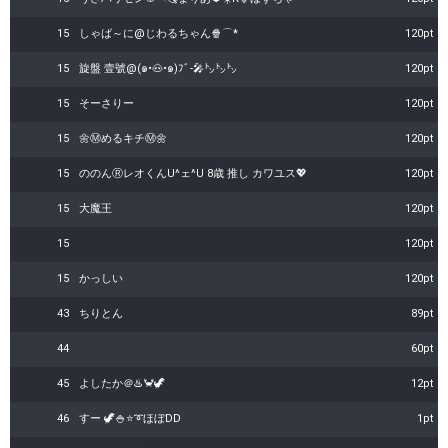
15
しゃば～に@じわるちゃん🍿⌒︎*
120pt
15
旋盤 壹號@(๑•🐽•๑)ﾌﾞ-🎤㌧㌧㌧
120pt
15
そーさりー
120pt
15
🌼Ⓜ️めるキチⓂ️🌼
120pt
15
ののんⓇレオくんU^ェ^U 8歳 推し カワユス💖
120pt
15
大魔王
120pt
15
120pt
15
かっしい
120pt
43
ちりとん
89pt
44
60pt
45
よしたか＠♨️🦀🦖
12pt
46
すー 🦖🍚⭐️➰ほぼDD
1pt