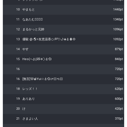
10
やまもと
1440pt
11
なあたむ👉🏻👈🏻
1340pt
12
まるかっと元帥
1096pt
13
優駿 @ 🌎⚡友恵温香🍊💭💘🌙‪☀️🍐🐜🌻
1092pt
14
やす
879pt
15
Heo(へお)🧸𖤐⡱🍐💞
840pt
16
720pt
16
[無言]🐻🍯Yui☆🍐💞👉🏻👈🏻
720pt
18
レッズ！！
620pt
19
ありあり
600pt
20
け
420pt
21
さまよい人
370pt