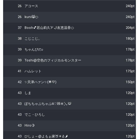
26
アコース
240pt
26
kuni😸🍊
240pt
37
Booh💕若山莉久🏹🌙友恵温香🍊
204pt
38
こじこじ。
180pt
39
ちゃんぴの♪
178pt
39
Toshi@空色のフィジカルモンスター
178pt
41
ハムレット
175pt
42
✨️天津ハァン✨(︎🌟💛)
150pt
43
しま
120pt
43
ぽちちゃぷちゃぷA♡🧸𖤐⡱｡🐯
120pt
43
でこ・ひろし
120pt
43
Hiro🍋
120pt
43
ひしょ～@よもぉ家🍑☀🍐🌶
120pt