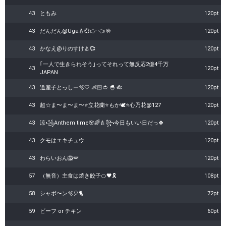
43
ともみ
120pt
43
だんだん@Uga🍐💞👉 👈 🤟
120pt
43
かなえ@りのすけ🍐💞
120pt
｢一人で生きられそう｣ってそれって無反応2億4千万
43
120pt
JAPAN
43
道産子とっしー🫧🤍 👶🏻🍅 🐣 🎋
120pt
43
超☆ま〜ま〜ま〜⭐️立花蘭⭐もか🕊⭐心乃花@127
120pt
43
涼꧁Anthem time🌸🌈🍐꧂今日もいい日だっ🍀
120pt
43
クモはエキチュウ
120pt
43
わらいおん🦁🪽
120pt
57
（無音）主食は焼き餃子🍊🖤🎗
108pt
58
シャボ〜ン🫧🎈🐈
72pt
59
ビーフ or チキン
60pt