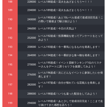
188
228000
レベル188達成！花火をあげまくろう〜！！！
189
234000
レベル189達成！花火をあげまくろう〜！！！
レベル190達成！あと10レベル達成で達成項目完走！こ
190
240000
の勢いで最後まで駆け抜けよう！
191
246000
レベル191達成！今日の天気は？
レベル192達成！投票機能を使ってアンケートをとって
192
252000
みよう！
193
258000
レベル193達成！今一番気になるものを発表します！
194
264000
レベル194達成！今一番好きな食べ物を発表します！
レベル195達成！イベント貢献ランキング1位のリスナ
195
270000
ーさんをデートに誘うセリフを披露してみよう！
レベル196達成！次にどんなイベントに参加したいか発
196
276000
表します！
レベル197達成！自分が憧れている芸能人を発表しま
197
282000
す！
198
288000
レベル198達成！いつも違った配信をしてみよう！
レベル199達成！あと少しで達成項目完走！ここまで走
199
294000
り抜けてきた感想を語ろう！