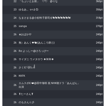
22
「ちょいとお前」 🤍💘 @りな
360pt
23
ゆるあ.。o○🍐💞
356pt
24
なまけまる@小杉怜子群司令🐩🐩🐩🐩‪🐩🐩🐩
318pt
25
sanga
270pt
26
☀️おばか🩷
240pt
26
無）あんく🍁🐿️(あんころ餅㊇)
240pt
26
Re:よっしー@けろっぴー
240pt
26
サイダニ ウメタロウ 🍀🌺🌺🍀
240pt
26
ㅤさくII⤴︎︎︎ 🐱🍶 ด้้็
240pt
26
KKFK
240pt
エムスポ☪️❤️@田中海咲 祝 NHK朝ドラ「あんぱん」
26
240pt
出演
26
❢たーさん❣
240pt
26
のもさん☆彡
240pt