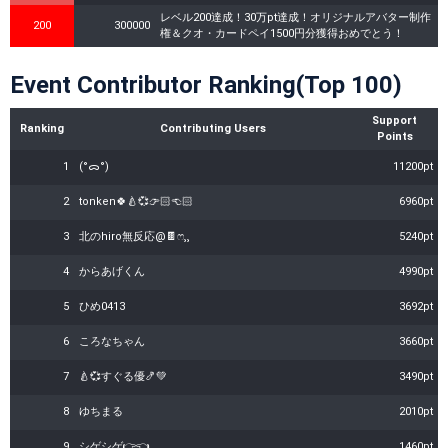
レベル200達成！30万pt達成！オリジナルアバター制作
200
300000
権＆クオ・カードペイ1500円分獲得おめでとう！
Event Contributor Ranking(Top 100)
Support
Ranking
Contributing Users
Points
1
(°ᯅ°)
11200pt
2
tonken🍀🍐💞👉🏻👈🏻
6960pt
3
北のhiro無反応@🍫ෆ‪⸒⸒
5240pt
4
からあげくん
4990pt
5
ひめ0413
3692pt
6
ころなちゃん
3660pt
7
🍐💞すぐる優🍤💚
3490pt
8
ゆちまる
2010pt
9
シゲシゲ👉👈
1460pt