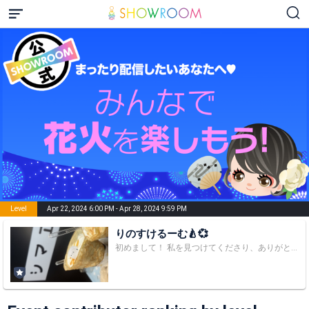
Level
Apr 22, 2024 6:00 PM - Apr 28, 2024 9:59 PM
りのすけるーむ🍐💞
初めまして！ 私を見つけてくださり、ありがとうございます🙇🏻‍♀️ 普段は大抵22時か23時58分から のんびり配信しております！ 初見さん大歓迎です！お話しましょう☺️ -------❁ ❁ ❁ ------- ✼••┈┈┈┈┈••✼••┈┈┈┈┈••✼ ⚠️ROOMでのルール⚠️ ・SMS認証(電話番号登録)は必ずしてください。怪しい人認定します😒😅 <SMS認証の手順> ①左上の三本線を押す ②マイページを開く ③アカウント設定を開く ④SMS認証(電話番号認証)をする よろぴこです ☪︎┈┈┈┈┈┈‧✧̣̥̇‧┈┈┈┈┈┈┈☪︎ 【👻りのすけルームでのお願い🐔】 1.私やルームの皆様が不快になる言葉は控えてください🙇‍♀️顔には出さないけど傷つきます😭私だけでなく私の配信を見てくれている皆様も不快になるのは嫌です 2.ルームの皆様が仲良しなのが1番嬉しいです！挨拶、大歓迎です🥰みんなで居心地の良いルームにしましょう！ 3. 大学名、居住地は北海道ということしか公開していませんのでそれ以上の事はお答えできません( . .)" 4.基本的にゆるイベに出て、まったり配信していますが、コメント欄を占領する人は、読まないもしくはブロックします。そのような人の相手をするのは、時間をかけてお星様を届けてくれる方たちに失礼だと思うのでご理解よろしくお願いします。通ってくれる方はぜひりのすけファミリー(ファンレベル10)を目指しましょう！( ¨̮ )会員証も貰えますよ！ 5.漢字がかなり弱いです🙄難しい漢字には読み仮名をつけてくれると嬉しいです✨ 6.訪問回数100回、200回…の記念日はみんなでお祝いしましょう！🎉記念日の前枠で報告をお願いします( * ॑꒳ ॑*)۶" 7.お誕生日もみんなでお祝いしたいです！前日までにお知らせしてください( ˶ ̇ᵕ​ ̇˶)💕盛大にお祝いしましょっ 8.リスナーさん同士のトラブルは、やめてください。配信や、SNSで誰かの目に言える形で意見を言うのもやめてください。SNSで意見を述べたところで解決はしません。色々な人がみているという事を自覚して頂きたいです。見てる方が不快に思う配信はしたくありません。何か意見やアドバイスがある場合は、TwitterなどのDMで私に直接お願いします(* . .))) 9.優しくて面白くて温かいりのすけルームの皆様が大好きです！私を応援してよかったと思ってもらえるような、そんな配信をしていきたいです！皆さんに少しでも幸せをお届け出来たら良いな🫰🏻🤍これからもよろしくお願いします☺️ ✼••┈┈┈┈••✼••┈┈┈┈••✼✼••┈┈┈┈••✼ 🍕自己紹介🍰 名前:りのすけ 出身:北海道 好きなこと:カフェ巡り・バスケ 特技:書道 影分身 変身 特徴:甘いものに目がない、面倒くさがり屋、やりたい事はとことんやります、しょーもないことが好き、可愛い子だいすち いい女になりたい 趣味:可愛いハンカチ集め、最近は数独にハマってます 好きな言葉:後悔しないように、やれる時に。 ✼••┈┈┈┈••✼••┈┈┈┈••✼✼••┈┈┈┈••✼ お手紙等はこちらまで⸜ 💌📮⸝‍ 〒153-0042 東京都目黒区青葉台3-13-11-3F 株式会社エイジ・エンタテインメント りのすけるーむ🍐💞宛 プレゼント送付の際は以下のフォームも！🙇🏻‍♀️👇🏻 https://forms.gle/udM5PjhNHWXAdPik6 フォームの入力をして頂かないと、私にまで届かないので必ずお願いします🙇🏻‍♀️💕 ✼••┈┈┈┈••✼••┈┈┈┈••✼••┈┈┈┈••✼ 〜推薦コメント書いてくださった皆様〜 かなえさん remingさん m. stさん 半チャーハンの大盛りさん だいすけさん ともくん のりちゃん ちむちむさん あそやすさん 優駿さん わかにゃさん にごーさん タカユキさん しゅーやさん ちょいとお前さん 鳩の撃退法さん 風呂たん にゃんちゃん マクギャレットさん mikeizuさん キヨさん ひしょ〜さん tonkenさん すぐる優さん のむさん まるこさん Heoさん あにゃにゃ 花丸さん 太郎さん るーたん ひめさん ころなちゃん からあげくん たまに見てニヤニヤしています。 ありがとうございます🥺💖 ✂︎- - - - - - - -キリトリ- - - - - - - - - - - 最初のアバターの名前は皆さんのアンケートにより 『おふじサン』に決定しました!! (*ˊᗜˋﾉﾉ*✭ﾊﾟﾁﾊﾟﾁ 2『ティラちゃん』←ここからは適当に私が付けました。 3『つーちゃん』 4『メイドサ』 5『カエルくん』 6『のんた！』 7『どさ姫』 8『むむたん』 9『テプちゃん』 10『金ちゃん』 11『うさ子』 12『ふじシマエナガ』 13『しもべ(正座待機)』 14『しもべ(きゅるんver.)』 15『よっちー』 16『王騎ティラ』 17『ティラ丸呑みつーちゃん』 ⭐︎Instagram https://www.instagram.com/07ill0y ⭐︎Twitter https://twitter.com/07ill0y