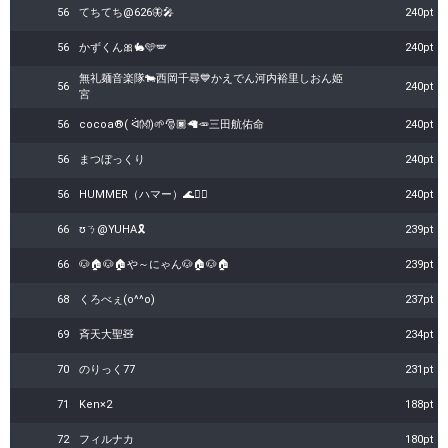
56
てちてち@626🦋🎤
240pt
56
かずくん️️️🎀🐇🩵🪽‪
240pt
無礼麺音楽隊🐄西岡千尋💙かえでん河内裕里しおん姫
56
240pt
宮
56
cocoa®️( ᐛ👐)‪🌱🎅🏿🦙🥕三田航佑︎命
240pt
56
まつぼっくり
240pt
56
HUMMER（ハマー）🌊🏃‍♀️
240pt
66
ᘮㄋ@YUHA🎗
239pt
66
🐶🏠🐶🏠や～にゃん🐶🏠🐶🏠
239pt
68
くろべぇ(o^^o)
237pt
69
斉天大聖🧸
234pt
70
のりっく77
231pt
71
Ken×2
188pt
72
フィルナカ
180pt