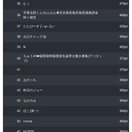
35
むぅ
479pt
🍑香太郎くん!わんわん⛔完全無音無言無意識無課金
36
468pt
時々寝言
37
たたぴーす ⎛˶•▴•˶⎞v／
420pt
38
お口チャック🤐
406pt
39
N
402pt
ちゅう＠👑陽香留🎼陽香留生誕寄せ書き募集(アバタッ
40
372pt
プ)
41
370pt
42
おのっち
360pt
42
昨日のジョー
360pt
42
なかの🍙
360pt
42
ぽこ(第一)
360pt
42
rossa
360pt
42
kk3500
360pt