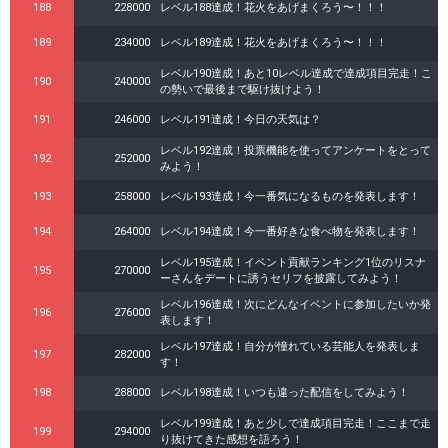
188
228000
レベル188達成！花火をあげまくろう〜！！！
189
234000
レベル189達成！花火をあげまくろう〜！！！
レベル190達成！あと10レベル達成で達成項目完走！こ
190
240000
の勢いで最後まで駆け抜けよう！
191
246000
レベル191達成！今日の天気は？
レベル192達成！投票機能を使ってアンケートをとって
192
252000
みよう！
193
258000
レベル193達成！今一番気になるものを発表します！
194
264000
レベル194達成！今一番好きな食べ物を発表します！
レベル195達成！イベント貢献ランキング1位のリスナ
195
270000
ーさんをデートに誘うセリフを披露してみよう！
レベル196達成！次にどんなイベントに参加したいか発
196
276000
表します！
レベル197達成！自分が憧れている芸能人を発表しま
197
282000
す！
198
288000
レベル198達成！いつも違った配信をしてみよう！
レベル199達成！あと少しで達成項目完走！ここまで走
199
294000
り抜けてきた感想を語ろう！