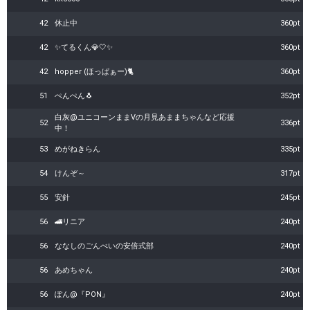
42
休止中
360pt
42
✨てるくん💎🤍✨
360pt
42
hopper (ほっぱぁー)🐈
360pt
51
ぺんぺん🐧
352pt
白灰@ユニコーンままVの月見あままちゃんなど応援
52
336pt
中！
53
めがねきらん
335pt
54
けんぞ～
317pt
55
安針
245pt
56
🚄リニア
240pt
56
ななしのごんべいの安倍式部
240pt
56
あめちゃん
240pt
56
ぽん@『PON』
240pt