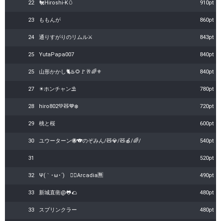
22
🐔Hiroshi-K🥚
910pt
23
ももんが
860pt
24
通りすがりのリムル⚔️
843pt
25
YutaPapa007
840pt
25
山形かかし🐈♨️🌻🚩🥂🌈⚜️
840pt
27
☀ホンチャン⛱️
780pt
28
hiro802💚🧸💙❄️
720pt
29
桃と桜
600pt
30
ユウーターン🐝🐨のぞみん/🧸💎/🧸🍎/🌈/
540pt
31
520pt
32
Ψ(｀･ω･´)ゞ🏴‍☠️Arcadia🈚
490pt
33
新城直衛@🐸🌮
480pt
33
スプリンクラー
480pt