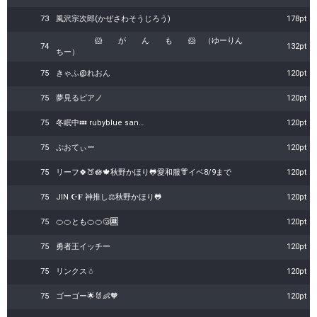
73
風沢宗次郎(かぜさわそうじろう)
178pt
🐹 が ん も 🐹 （ゆーりん
74
132pt
ちー）
75
きゃふ@れおん
120pt
75
夢見るピアノ
120pt
75
冬眠中💤 rubyblue san…
120pt
75
ぷおてぃー
120pt
75
リーフ🍀🍑🪷🍁秋野かほり🐸愛和服👘イベ8/9まで
120pt
75
JIN ☪️𝐅 神推し⚖️秋野かほり🐸
120pt
75
🍊🍊とも🍊🍊😴🈲
120pt
75
勇者王イッチー
120pt
75
リンクス☃
120pt
75
ゴーゴー🌟🐰👶🧡
120pt