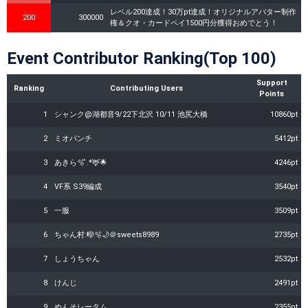
レベル200達成！30万pt達成！オリジナルアバター制作
200
300000
権＆クオ・カードペイ1500円分獲得おめでとう！
Event Contributor Ranking(Top 100)
Support
Ranking
Contributing Users
Points
1
シャンク@湖都音9/22下北沢 10/11 池尻大橋
10860pt
2
ミオパンチ
5412pt
3
あきら🫧 ͛.*🦌︎🌟
4246pt
4
VF系 S39編成
3540pt
5
一服
3509pt
6
ちゃん村:🎼🫧🌙＠sweets8989
2735pt
7
しょうちゃん
2532pt
8
けんじ
2491pt
9
めんそレータム
2355pt