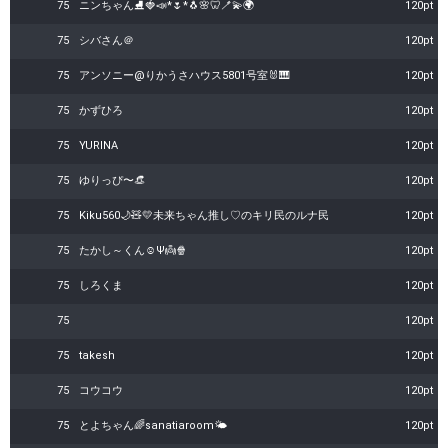
75
ニンちゃん⛸️🍓📣*🌷*🐧🌸🦷🪥‪‬💫🌍
120pt
75
シバさん＠
120pt
75
アンソニー@りかうさハウス5801号室🐰🎹
120pt
75
かずひろ
120pt
75
YURINA
120pt
75
ゆりっぴ〜👒
120pt
75
Kiku560🌙🧸💛未来ちゃん推し♡のキリ民のルナ民
120pt
75
たかし～くん☺︎Ψ👼🍿
120pt
75
しろくま
120pt
75
120pt
75
takesh
120pt
75
コウコウ
120pt
75
とよちゃん🌈sanatiaroom🌤️
120pt