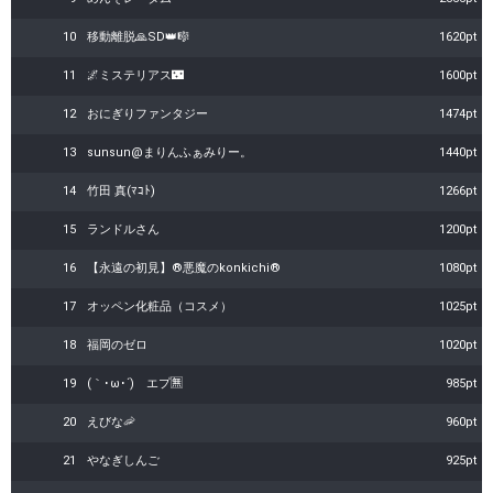
10
移動離脱🙏SD👑🎼
1620pt
11
🌌ミステリアス🌃
1600pt
12
おにぎりファンタジー
1474pt
13
sunsun@まりんふぁみりー。
1440pt
14
竹田 真(ﾏｺﾄ)
1266pt
15
ランドルさん
1200pt
16
【永遠の初見】®悪魔のkonkichi®
1080pt
17
オッペン化粧品（コスメ）
1025pt
18
福岡のゼロ
1020pt
19
(｀･ω･´)ゞエプ🈚
985pt
20
えびな🦐
960pt
21
やなぎしんご
925pt