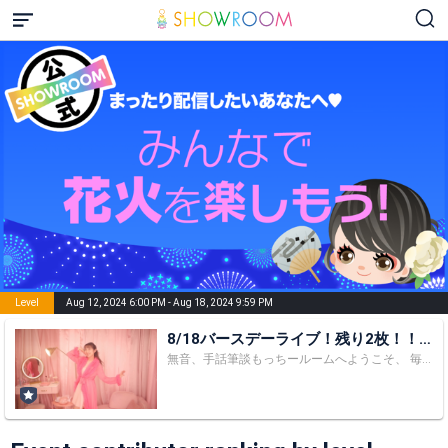
Level
Aug 12, 2024 6:00 PM - Aug 18, 2024 9:59 PM
8/18バースデーライブ！残り2枚！！
中嶋元美
無音、手話筆談もっちールームへようこそ、 毎日配信中！時間は不定期 YouTuber始めました！！ チャンネル登録お願いします！ 耳の聞こえないアイドル！！ソロデビューに 向けて準備中✋ 頑張る時は頑張る子！！だからこそ 応援して後悔させない！！！ よろしくお願いします♡ 中嶋元美(Motomi Nakajima) 手話で歌っておどる女の子(*ˊ ˋ*) 夢はでっかく！！ 耳は聞こえません 趣味→裁縫、カメラ、夢の国に通う カフェでのカスタム、ふらり旅、ライブに行く 服をみる、買う、ぬいぐるみ収集、 食べる寝る！ 7/3 祝！！フォロワー300人♡ 7/12祝！！フォロワー400人 ♡ 7/16祝！！フォロワー500人♡ 7/25祝！！フォロワー600人♡ 9/3祝！！フォロワー700人♡ 9/18祝！！フォロワー800人♡ 9/26祝！！フォロワー900人♡ 10/1祝！！フォロワー1000人♡♡ 12/30祝！フォロワー1400人♡ 2023年やっと！！フォロワー2000人達成！！ ありがとうございます（๑⃙⃘ˊ꒳​ˋ๑⃙⃘） 目指せ！！5000人！！ 〈これまでのイベント参加歴〉 2017の6月下旬からshowroom始めました LARMEオーディション 予選、準々決勝 1位 準決勝 2位 決勝 10位 八月の誕生日イベント2位 CanCamオーディション 予選、準決勝 1位 決勝 2位 モデルプレスオーディション 初1位 モデルプレス年間王者 4位 神戸コレクション予選1位 決勝8位 福岡今日感モーニング出演権 審査員特別賞 アソビシステムイベント サイレントタイムズ出演イベント 1位 ＜これまでのおもな出演＞ 〇ＧＬＡＹ 「Eternally」プロモーションビデオ 出演。 〇Ｄlife ドラマ「東京ガードセンター」出演。 〇フジテレビ「若者たち2014」出演。 〇ＮＨＫ「ろうを生きる難聴を生きる」出演。 〇au ショップショートドラマ 「all for you ～ココロつながる、瞬間～ episode2.手話」篇 出演。 〇ももクロ7番勝負 佐々木彩夏vs手話あいらんど 〇Ayaka nation liveDVD 特典映像ちょこっと笑 〇福岡恋愛白書13、出演 【手話指導歴】 〇ボーイズ・オン・ザ・ラン 関ジャニ∞丸山隆平、平愛梨 〇若者たち2014 妻夫木聡、蒼井優、野村周平、 〇ホテルコンシェルジュ 西内まりや、浅利陽介 〇映画、帝一の國 菅田将暉、志尊淳、野村周平 〇福岡恋愛白書13 杉野遥亮、奈緒 ○silent 目黒蓮、川口春奈、夏帆、風間俊介 〇もっちーへのプレゼント、ファンレターの宛先〇 〒150-0001 東京都渋谷区神宮前5-28-5 W Building （株）W TOKYO SHOWROOM「中嶋元美」宛 ◯欲しいもの ノート、ペン！！w 無印のだともっと喜びます ❌食べ物 ❌高価なもの