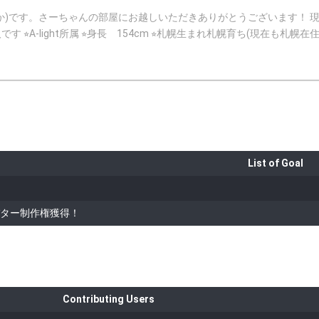
にお越しいただきありがとうございます！ 現在仕事の都合上お休み中です 自己紹介 ⭐︎土師清楓(はじさやか) ⭐︎200
す ⭐︎A-light所属 ⭐︎身長 154cm ⭐︎札幌生まれ札幌育ち(現在も札幌在
ありますがモデルもダンスも演技もなんでもできるタレントを目指し
幌市観光PR映像時計台編に出演中！ https://youtu.be/-UtQpTce3N4 ちょこっ
u.be/cnmnX5S5CXM お手紙などはこちらまで！ 〒060-0061 北海道札幌市中央区南一条西2−5南1条Kビル6
F 株式会社エーライツ A-Light 土師清楓 宛 Twitter→ https://mobile.twitter.com/IS
List of Goal
ター制作権獲得！
Contributing Users