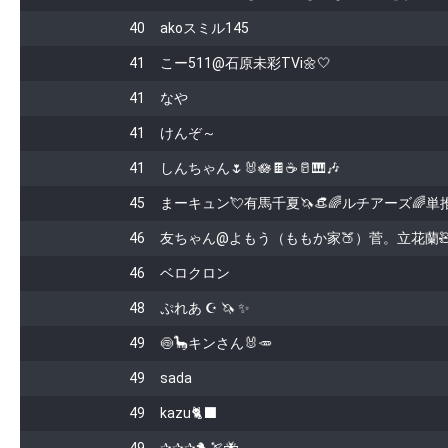
40
akoスミル145
41
こー511@石原未彩TVi🌼🤍
41
なや
41
けんぞ～
41
しんちゃん🌷🐰🪷🍫☕️🥛🎹🎶
45
まーキュン💘有馬千夏🦄👒🌈ルチアーズ🌈単推
46
友ちゃん@よもう（ももか家🍑）菅。立花蘭
46
ベロクロン
48
ぷれあ ☪️ 🦄 ✨️
49
🍥🦕キンさん🐰🥕
49
sada
49
kazu🐈‍⬛