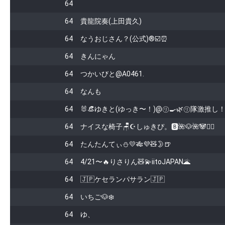
64
64
貴龍院奏(上田貴久)
64
なうおじさん？(公式)®️☑️⏰
64
きんにゃん
64
つかいびと@A0461.
64
なんも
64
🐰👒ゆきと(ゆっき〜！)@㋷🍳🌿㋷隊激推し
64
ナイスな椅子🪑☪しゅきぴ。🅱️🌺🐶🌺🐼❤️‍🔥
64
たんたんてぃ⛄️💛🎋💜🧸🌛🍺
64
4/21〜🔥りさりん🧸💫iitoJAPAN🌋
64
🇯🇵ケセランパサラン🇯🇵
64
いちご🐶❄️
64
ゆ、