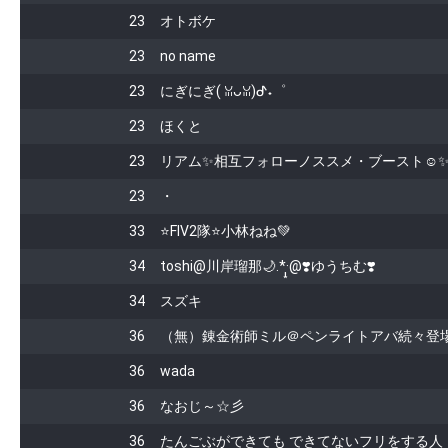
23
オトボケ
23
no name
23
にぎにぎ( ꈍᴗꈍ)ᕷ˖゜
23
ほくと
23
リアム✨相互フォローノススメ・ブースト☺
23
・
33
⭐️FIV2隊⭐️小林ねね💚
34
toshi@川岸瑠那🌙‪︎.*·̩͙‬@❣️ゆうちむ❣️
34
スズキ
36
（無）錬金術師ミル＠ペンライトアバ続々登
36
wada
36
なおじ～☆彡
36
たんごぶができても できてないフリをする人