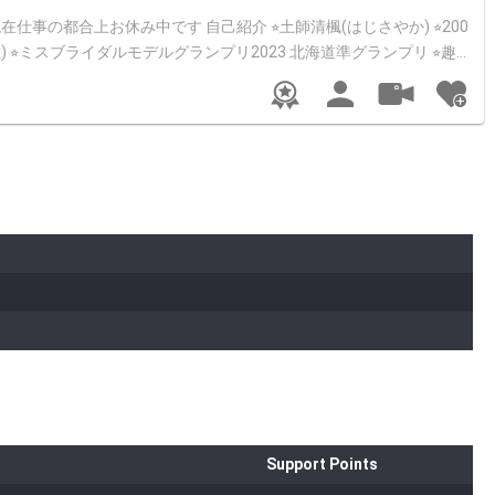
住) ⭐︎ミスブライダルモデルグランプリ2023 北海道準グランプリ ⭐︎趣
HIKAWa_10 Instagram→ https://www.instagram.com/sayaka_2651/
Support Points