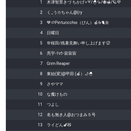
1
木津智景きづ ちかげ⭐️➰/🐣🍠/🐝🍯/🪐💜
2
く_う⛄ちゃん@(ry
3
💙🥔Pinturicchio（ぴん）🍎☕️🐈🌼
4
日曜日
5
🌸桜田/残暑見舞い申し上げます🥵
6
亮宇-ﾘｮｳ-宙宙宙
7
Grim Reaper
8
東始(変)@甲田 (🍎）🌙🐣
9
さやママ
10
な魔けもの
11
つよし
12
名も無き人@おつまみ５号
13
ライどん🍆🧸