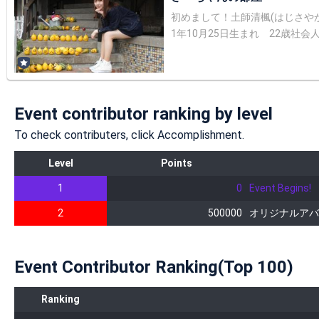
初めまして！土師清楓(はじさやか)です。さーちゃんの部屋
1年10月25日生まれ 22歳社会人で
味 野球観戦(日ハムファンです！) 一眼レフ ⭐︎特技 クラシックバレエ ⭐︎将来の夢 低身長では
ています。活動の中での目標はプロ野球の始球式に出ることです！ 2020/5/29より配信開始 札
とYouTube投稿してます！ 一緒にピザ食べる動画 https://yout
Event contributor ranking by level
To check contributers, click Accomplishment.
Level
Points
1
0
Event Begins!
2
500000
オリジナルアバ
Event Contributor Ranking(Top 100)
Ranking