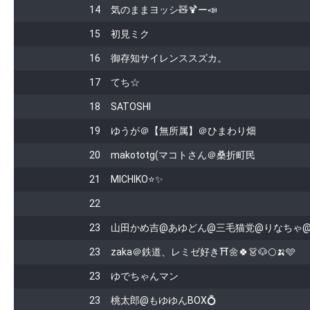
14
気のままヨッシ🧸🍹ー📣
15
初見ミク
16
御存知サイレンススズカ。
17
てち☆
18
SATOSHI
19
ゆうが＠【無所属】＠ひまわり畑
20
makototg(マコトさん＠桑折町民
21
MICHIKO⭐✨
22
23
山田かめ吉@あゆどん@三毛猫党@りなちゃ
23
zaka＠鉄道、レミゼ好き⛩🌼🍀👗🐶🌕🍌🩵
23
ゆでちゃんマン
23
桃太郎@もゆゆんBOX💍