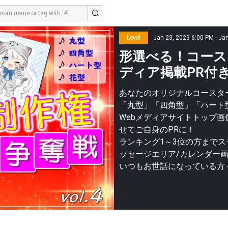
Level
Jan 23, 2023 6:00 PM - Ja
形選べる！コース
ディア掲載PR付き】
あなたのオリジナルコースター
「丸型」「四角型」「ハート
Webメディアサイトトップ画
せてご自身のPRに！
ランキング1～3位の方まで
ッセージエリア/カレンダー
いつもお世話になっている方