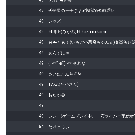
49
✰✰✰🐤🏹🐝
49
🌟🩵星の王子さま🌠🌺🐻‍❄️🦥🐹🌈✨
49
レッズ！！
49
⛩御上(みかみ)⛩ kazu mikami
49
🦀☁️とも！(いちご小悪魔ちゃん☆)🍼🧸🦋☃️
49
あんずにゃ
49
︎( ╭☞ˆิ👄ˆิ)╭☞ それな
49
さいたまん💫🌌💫
49
TAKA(たかさん)
49
おたか🍥
49
49
シン (ゲームプレイ中。一応ライバー配信者
64
たけっちぃ