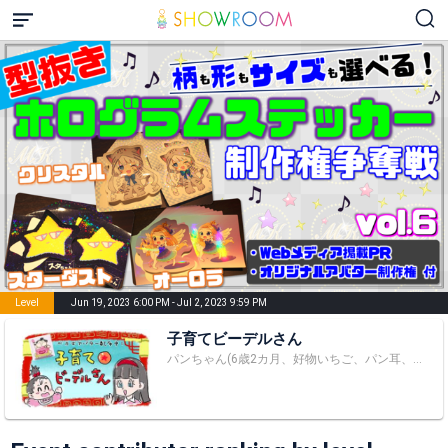
Level
Jun 19, 2023 6:00 PM - Jul 2, 2023 9:59 PM
子育てビーデルさん
パンちゃん(6歳2カ月、好物いちご、パン耳、ポテト、から揚げ、納豆、卵焼き、海老、ベーコン)育て中のビーデルよ。 大相撲コレクションをされてる方はbideru3にフレンド申請よ！みんなで力士のカードを集めましょ！ https://sumo.orical.jp/ ーーーーーーーーーーーーー 【最近のあらすじ】 悟飯の仕事の忙しさに、相変わらず振り回されるビーデル。新たな住居に引越し、もうすぐ三年。パンの身長がぐんぐん伸びる一方、ビーデルは体重がどんどん増えていく。ダンス教室に通うようになり最近はチアダンスもできるパン。ついに来年は小学一年生だ。パンの成長とビーデルの巨大化を生暖かく見守ろう。 ーーーーーーーーーーーーー 【パンちゃんが最近覚えた言葉】 かたじけない、さらばでござる