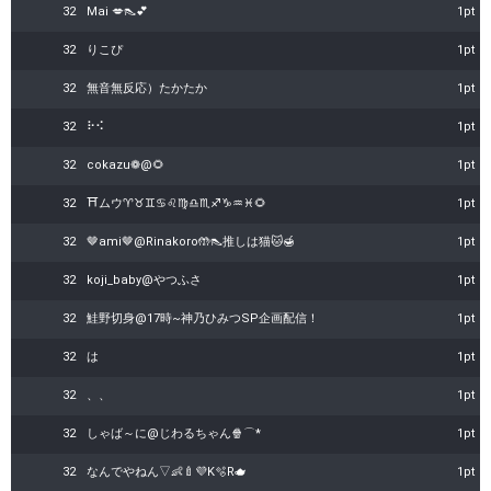
32
Mai 💋👠💕
1pt
32
りこぴ
1pt
32
無音無反応）たかたか
1pt
32
⠗⠪
1pt
32
cokazu❁@🌻
1pt
32
⛩️ムウ♈️♉️♊️♋️♌️♍️♎️♏️♐️♑️♒️♓️🌻
1pt
32
🤎ami🤎@Rinakoro🤲👠推しは猫🐱🍯
1pt
32
koji_baby@やつふさ
1pt
32
鮭野切身@17時~神乃ひみつSP企画配信！
1pt
32
は
1pt
32
、、
1pt
32
しゃば～に@じわるちゃん🍿⌒︎*
1pt
32
なんでやねん▽👶🍼💜K🫧R🫖
1pt