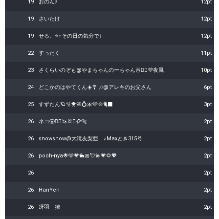
19
おのん۶
12pt
19
さいたけ
12pt
19
せる。⭐↑その日の気分で↓
12pt
22
すったく
11pt
23
さくらいのぞも@やまちゃんのーちゃん🍜💁‍♀️💜夜風‪
10pt
24
どこかのはやてくん☀️🎐 𓈒𓏸@アレキのお父さん
6pt
25
すずたん🪐🫧🐥🌸💍🎀🩷💠🐈‍⬛
3pt
26
ネコ⑨🧜‍♀🦄🐰⏰🥀🐅
2pt
26
snowsnow@大滝友梨亜 ♪Maxとき315号
2pt
26
pooh-nya🌟🩵💗🐇🎀💘💫💗🌻💖
2pt
26
2pt
26
‎HanYen
2pt
26
冴羽 獠
2pt