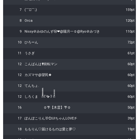
7
(￣□￣;)
159pt
8
Orca
120pt
9
Nissy＠みゆのんずⓂ️❤@陽月一☺️@Ryo＠みづき
110pt
10
ひろーん
72pt
11
うさぎ
61pt
12
こんばんは❣️前転マン
60pt
12
カズマサ@望民🍀
60pt
12
てんちょ.
60pt
12
しろくま ก็็็็็็็็ʕ•͡ᴥ•ʔ ก้้้้้้้้
60pt
16
☺︎︎🌴【木霊】🌴☺︎︎
50pt
17
ぽんぽこりん🐰💞UIちゃんLOVEチ
39pt
18
ももりん♡届けるものは愛と夢♡
19pt