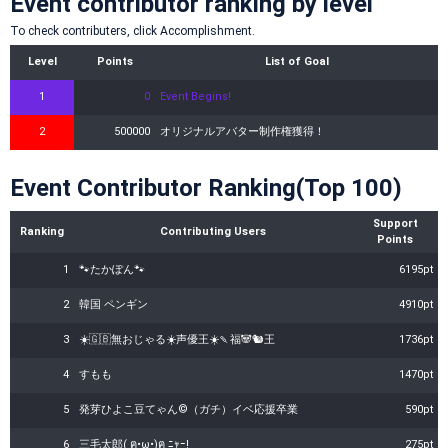
Event contributor ranking by level
To check contributers, click Accomplishment.
Level
Points
List of Goal
1
0
Event Begins!
2
500000
オリジナルアバター制作権獲得！
Event Contributor Ranking(Top 100)
Support
Ranking
Contributing Users
Points
1
🐾たかぽん🐾
6195pt
2
韓国 ペンギン
4910pt
3
☀️🇬🇧無おじゃる☀️‪声優王☀️‬🍡福🐼🐿王
1736pt
4
すもも
1470pt
5
発芽ひよこ豆てゃん©️（ガチ）イベ応援卒業
590pt
6
三毛太郎( ฅ•ω•)ฅ ﾆｬｰ!
275pt